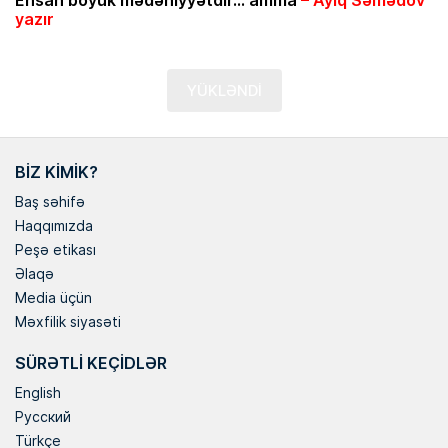
yazır
YÜKLƏNDİ
BIZ KIMIK?
Baş səhifə
Haqqımızda
Peşə etikası
Əlaqə
Media üçün
Məxfilik siyasəti
SÜRƏTLI KEÇIDLƏR
English
Русский
Türkçe