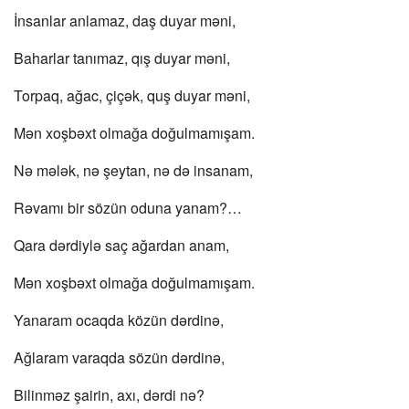
İnsanlar anlamaz, daş duyar məni,
Baharlar tanımaz, qış duyar məni,
Torpaq, ağac, çiçək, quş duyar məni,
Mən xoşbəxt olmağa doğulmamışam.
Nə mələk, nə şeytan, nə də insanam,
Rəvamı bir sözün oduna yanam?…
Qara dərdiylə saç ağardan anam,
Mən xoşbəxt olmağa doğulmamışam.
Yanaram ocaqda közün dərdinə,
Ağlaram varaqda sözün dərdinə,
Bilinməz şairin, axı, dərdi nə?