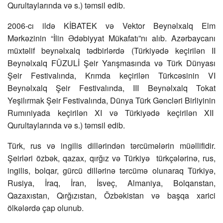
Qurultaylarında və s.) təmsil edib.
2006-cı ildə KİBATEK və Vektor Beynəlxalq Elm
Mərkəzinin “İlin Ədəbiyyat Mükafatı”nı alıb. Azərbaycanı
müxtəlif beynəlxalq tədbirlərdə (Türkiyədə keçirilən II
Beynəlxalq FÜZULİ Şeir Yarışmasında və Türk Dünyası
Şeir Festivalında, Krımda keçirilən Türkcəsinin VI
Beynəlxalq Şeir Festivalında, III Beynəlxalq Tokat
Yeşilırmak Şeir Festivalında, Dünya Türk Gəncləri Birliyinin
Rumıniyada keçirilən XI və Türkiyədə keçirilən XII
Qurultaylarında və s.) təmsil edib.
Türk, rus və ingilis dillərindən tərcümələrin müəllifidir.
Şeirləri özbək, qazax, qırğız və Türkiyə türkçələrinə, rus,
ingilis, bolqar, gürcü dillərinə tərcümə olunaraq Türkiyə,
Rusiya, İraq, İran, İsveç, Almaniya, Bolqarıstan,
Qazaxıstan, Qırğızıstan, Özbəkistan və başqa xarici
ölkələrdə çap olunub.