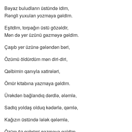
Bəyaz buludların üstündə idim,
Rəngli yuxuları yozmaya gəldim.
Eşitdim, torpağın üstü gözəldir,
Mən də yer üzünü gəzməyə gəldim.
Çaşıb yer üzünə gələndən bəri,
Özümü öldürdüm mən diri-diri,
Qəlbimin qanıyla xatirələri,
Ömür kitabına yazmaya gəldim.
Ürəkdən bağlandıq dərdlə, ələmlə,
Sadiq yoldaş olduq kədərlə, qəmlə,
Kağızın üstündə lələk qələmlə,
Özüm öz qəbrimi qazmaya gəldim.