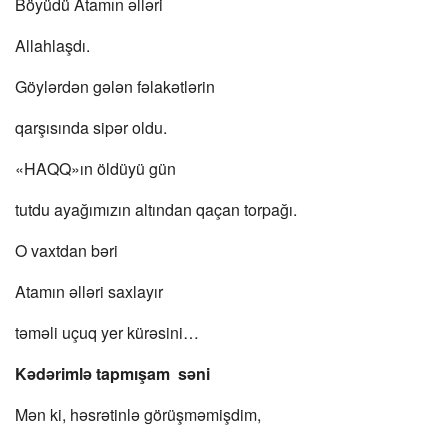
Böyüdü Atamın əlləri
Allahlaşdı.
Göylərdən gələn fəlakətlərin
qarşısında sipər oldu.
«HAQQ»ın öldüyü gün
tutdu ayağımızın altından qaçan torpağı.
O vaxtdan bəri
Atamın əlləri saxlayır
təməli uçuq yer kürəsini…
Kədərimlə tapmışam səni
Mən ki, həsrətinlə görüşməmişdim,