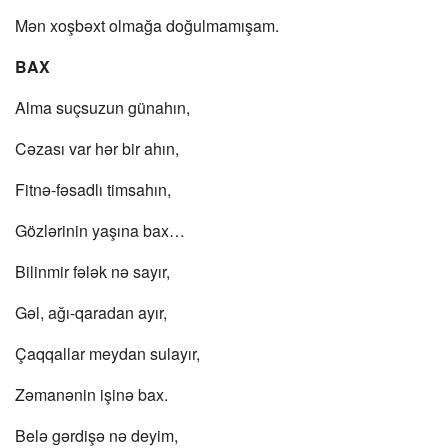
Mən xoşbəxt olmağa doğulmamışam.
BAX
Alma suçsuzun günahın,
Cəzası var hər bir ahın,
Fitnə-fəsadlı timsahın,
Gözlərinin yaşına bax…
Bilinmir fələk nə sayır,
Gəl, ağı-qaradan ayır,
Çaqqallar meydan sulayır,
Zəmanənin işinə bax.
Belə gərdişə nə deyim,