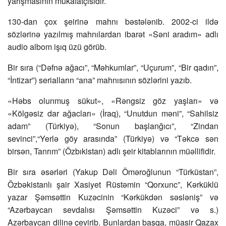
yarışmasının mükafatçısıdır.
130-dan çox şeirinə mahnı bəstələnib. 2002-ci ildə
sözlərinə yazılmış mahnılardan ibarət «Səni aradım» adlı
audio albom işıq üzü görüb.
Bir sıra (“Dəfnə ağacı”, “Məhkumlar”, “Uçurum”, “Bir qadın”,
“İntizar”) serialların “ana” mahnısının sözlərini yazıb.
«Həbs olunmuş sükut», «Rəngsiz göz yaşları» və
«Kölgəsiz dar ağacları» (İraq), “Unutdun məni”, “Sahilsiz
adam” (Türkiyə), “Sonun başlanğıcı”, “Zindan
sevinci”,“Yerlə göy arasında” (Türkiyə) və “Təkcə sən
birsən, Tanrım” (Özbıkistan) adlı şeir kitablarının müəllifidir.
Bir sıra əsərləri (Yakup Dəli Öməroğlunun “Türküstan”,
Özbəkistanlı şair Xasiyet Rüstəmin “Qorxunc”, Kərküklü
yazar Şəmsəttin Kuzəcinin “Kərkükdən səsləniş” və
“Azərbaycan sevdalısı Şəmsəttin Kuzəci” və s.)
Azərbaycan dilinə çevirib. Bunlardan başqa, müasir Qazax