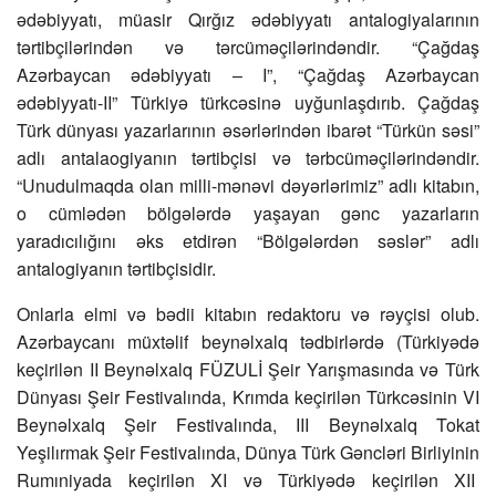
ədəbiyyatı, müasir Qırğız ədəbiyyatı antalogiyalarının
tərtibçilərindən və tərcüməçilərindəndir. “Çağdaş
Azərbaycan ədəbiyyatı – I”, “Çağdaş Azərbaycan
ədəbiyyatı-II” Türkiyə türkcəsinə uyğunlaşdırıb. Çağdaş
Türk dünyası yazarlarının əsərlərindən ibarət “Türkün səsi”
adlı antalaogiyanın tərtibçisi və tərbcüməçilərindəndir.
“Unudulmaqda olan milli-mənəvi dəyərlərimiz” adlı kitabın,
o cümlədən bölgələrdə yaşayan gənc yazarların
yaradıcılığını əks etdirən “Bölgələrdən səslər” adlı
antalogiyanın tərtibçisidir.
Onlarla elmi və bədii kitabın redaktoru və rəyçisi olub.
Azərbaycanı müxtəlif beynəlxalq tədbirlərdə (Türkiyədə
keçirilən II Beynəlxalq FÜZULİ Şeir Yarışmasında və Türk
Dünyası Şeir Festivalında, Krımda keçirilən Türkcəsinin VI
Beynəlxalq Şeir Festivalında, III Beynəlxalq Tokat
Yeşilırmak Şeir Festivalında, Dünya Türk Gəncləri Birliyinin
Rumıniyada keçirilən XI və Türkiyədə keçirilən XII