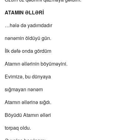
ATAMIN ƏLLƏRİ
…hələ də yadımdadır
nənəmin öldüyü gün.
İlk dəfə onda gördüm
Atamın əllərinin böyüməyini.
Evimizə, bu dünyaya
sığmayan nənəm
Atamın əllərinə sığdı.
Böyüdü Atamın əlləri
torpaq oldu.