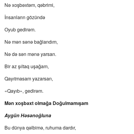
Nə xoşbəxtəm, qəbrimi,
İnsanların gözündə
Oyub gedirəm.
Nə mən sənə bağlandım,
Nə də sən mənə yarsan.
Bir az şıltaq uşağam,
Qayıtmasam yazarsan,
«Qayıb», gedirəm.
Mən xoşbəxt olmağa Doğulmamışam
Aygün Həsənoğluna
Bu dünya qəlbimə, ruhuma dardır,