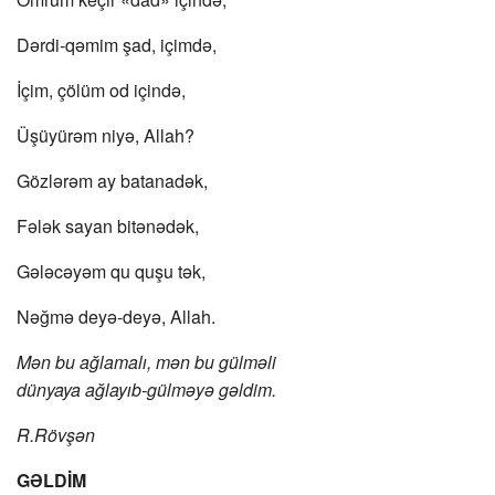
Dərdi-qəmim şad, içimdə,
İçim, çölüm od içində,
Üşüyürəm niyə, Allah?
Gözlərəm ay batanadək,
Fələk sayan bitənədək,
Gələcəyəm qu quşu tək,
Nəğmə deyə-deyə, Allah.
Mən bu ağlamalı, mən bu gülməli
dünyaya ağlayıb-gülməyə gəldim.
R.Rövşən
GƏLDİM