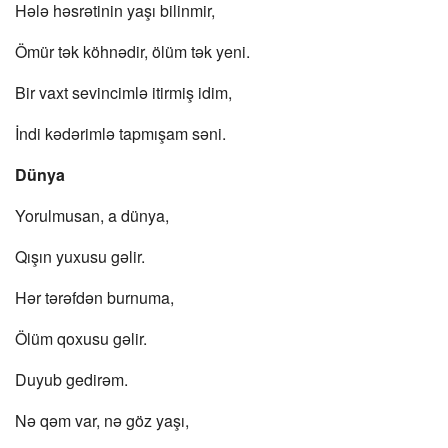
Hələ həsrətinin yaşı bilinmir,
Ömür tək köhnədir, ölüm tək yeni.
Bir vaxt sevincimlə itirmiş idim,
İndi kədərimlə tapmışam səni.
Dünya
Yorulmusan, a dünya,
Qışın yuxusu gəlir.
Hər tərəfdən burnuma,
Ölüm qoxusu gəlir.
Duyub gedirəm.
Nə qəm var, nə göz yaşı,