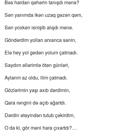
Bəs hardan qəhərin tanışdı mənə?
Sən yanımda ikən uzaq gəzən qəm,
Sən yoxkən isnişib alışdı mənə.
Göndərdim yolları arxanca sənin,
Elə hey yol gedən yolum çatmadı.
Saydım əllərimlə ötən günləri,
Aylarım az oldu, ilim çatmadı.
Gözlərimin yaşı axıb dərdimin,
Qara rəngini də açıb ağartdı.
Dərdin ətəyindən tutub çəkirdim,
O da ki, gör məni hara çıxartdı?…