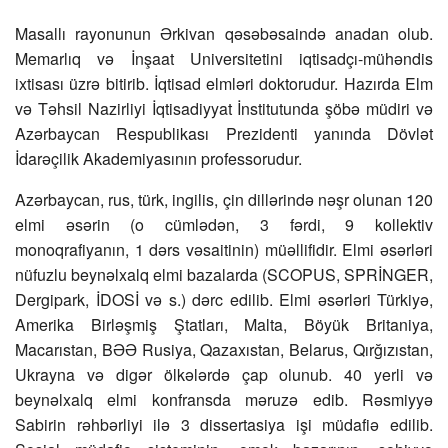
Masallı rayonunun Ərkivan qəsəbəsaində anadan olub.
Memarlıq və İnşaat Universitetini iqtisadçı-mühəndis
ixtisası üzrə bitirib. İqtisad elmləri doktorudur. Hazırda Elm
və Təhsil Nazirliyi İqtisadiyyat İnstitutunda şöbə müdiri və
Azərbaycan Respublikası Prezidenti yanında Dövlət
İdarəçilik Akademiyasının professorudur.
Azərbaycan, rus, türk, ingilis, çin dillərində nəşr olunan 120
elmi əsərin (o cümlədən, 3 fərdi, 9 kollektiv
monoqrafiyanın, 1 dərs vəsaitinin) müəllifidir. Elmi əsərləri
nüfuzlu beynəlxalq elmi bazalarda (SCOPUS, SPRİNGER,
Dergipark, İDOSİ və s.) dərc edilib. Elmi əsərləri Türkiyə,
Amerika Birləşmiş Ştatları, Malta, Böyük Britaniya,
Macarıstan, BƏƏ Rusiya, Qazaxıstan, Belarus, Qırğızıstan,
Ukrayna və digər ölkələrdə çap olunub. 40 yerli və
beynəlxalq elmi konfransda məruzə edib. Rəsmiyyə
Sabirin rəhbərliyi ilə 3 dissertasiya işi müdafiə edilib.