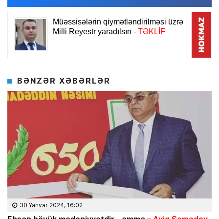
BƏNZƏR XƏBƏRLƏR
30 Yanvar 2024, 16:02
Ehsan böyük mədəniyyətdir… amma
– Ayiq Səmədov