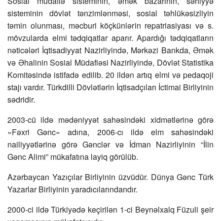
Sosial müdafiə sisteminin, əmək bazarının, səhiyyə
sisteminin dövlət tənzimlənməsi, sosial təhlükəsizliyin
təmin olunması, məcburi köçkünlərin repatriasiyası və s.
mövzularda elmi tədqiqatlar aparır. Apardığı tədqiqatların
nəticələri İqtisadiyyat Nazirliyində, Mərkəzi Bankda, Əmək
və Əhalinin Sosial Müdafiəsi Nazirliyində, Dövlət Statistika
Komitəsində istifadə edilib. 20 ildən artıq elmi və pedaqoji
stajı vardır. Türkdilli Dövlətlərin İqtisadçıları İctimai Birliyinin
sədridir.
2003-cü ildə mədəniyyət sahəsindəki xidmətlərinə görə
«Fəxri Gənc» adına, 2006-cı ildə elm sahəsindəki
nailiyyətlərinə görə Gənclər və İdman Nazirliyinin “İlin
Gənc Alimi” mükafatına layiq görülüb.
Azərbaycan Yazıçılar Birliyinin üzvüdür. Dünya Gənc Türk
Yazarlar Birliyinin yaradıcılarındandır.
2000-ci ildə Türkiyədə keçirilən 1-ci Beynəlxalq Füzuli şeir