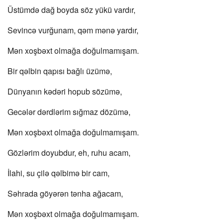
Üstümdə dağ boyda söz yükü vardır,
Sevincə vurğunam, qəm mənə yardır,
Mən xoşbəxt olmağa doğulmamışam.
Bir qəlbin qapısı bağlı üzümə,
Dünyanın kədəri hopub sözümə,
Gecələr dərdlərim sığmaz dözümə,
Mən xoşbəxt olmağa doğulmamışam.
Gözlərim doyubdur, eh, ruhu acam,
İlahi, su çilə qəlbimə bir cam,
Səhrada göyərən tənha ağacam,
Mən xoşbəxt olmağa doğulmamışam.