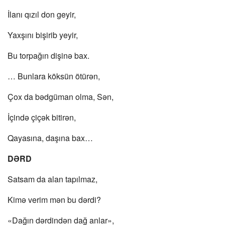
İlanı qızıl don geyir,
Yaxşını bişirib yeyir,
Bu torpağın dişinə bax.
… Bunlara köksün ötürən,
Çox da bədgüman olma, Sən,
İçində çiçək bitirən,
Qayasına, daşına bax…
DƏRD
Satsam da alan tapılmaz,
Kimə verim mən bu dərdi?
«Dağın dərdindən dağ anlar»,