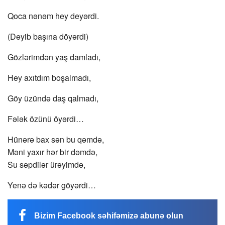
Qoca nənəm hey deyərdi.
(Deyib başına döyərdi)
Gözlərimdən yaş damladı,
Hey axıtdım boşalmadı,
Göy üzündə daş qalmadı,
Fələk özünü öyərdi…
Hünərə bax sən bu qəmdə,
Məni yaxır hər bir dəmdə,
Su səpdilər ürəyimdə,
Yenə də kədər göyərdi…
Bizim Facebook səhifəmizə abunə olun