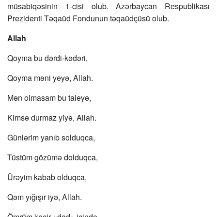
müsabiqəsinin 1-cisi olub. Azərbaycan Respublikası
Prezidenti Təqaüd Fondunun təqaüdçüsü olub.
Allah
Qoyma bu dərdi-kədəri,
Qoyma məni yeyə, Allah.
Mən olmasam bu taleyə,
Kimsə durmaz yiyə, Allah.
Günlərim yanıb solduqca,
Tüstüm gözümə dolduqca,
Ürəyim kabab olduqca,
Qəm yığışır iyə, Allah.
Ömrüm keçir «dad» içində,