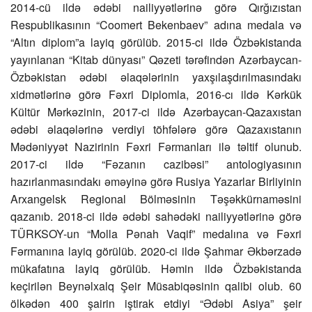
2014-cü ildə ədəbi nailiyyətlərinə görə Qırğızıstan
Respublikasının “Coomert Bekenbaev” adına medala və
“Altın diplom”a layiq görülüb. 2015-ci ildə Özbəkistanda
yayınlanan “Kitab dünyası” Qəzeti tərəfindən Azərbaycan-
Özbəkistan ədəbi əlaqələrinin yaxşılaşdırılmasındakı
xidmətlərinə görə Fəxri Diplomla, 2016-cı ildə Kərkük
Kültür Mərkəzinin, 2017-ci ildə Azərbaycan-Qazaxıstan
ədəbi əlaqələrinə verdiyi töhfələrə görə Qazaxıstanın
Mədəniyyət Nazirinin Fəxri Fərmanları ilə təltif olunub.
2017-ci ildə “Fəzanın cazibəsi” antologiyasının
hazırlanmasındakı əməyinə görə Rusiya Yazarlar Birliyinin
Arxangelsk Regional Bölməsinin Təşəkkürnaməsini
qazanıb. 2018-ci ildə ədəbi sahədəki nailiyyətlərinə görə
TÜRKSOY-un “Molla Pənah Vaqif” medalına və Fəxri
Fərmanına layiq görülüb. 2020-ci ildə Şahmar Əkbərzadə
mükafatına layiq görülüb. Həmin ildə Özbəkistanda
keçirilən Beynəlxalq Şeir Müsabiqəsinin qalibi olub. 60
ölkədən 400 şairin iştirak etdiyi “Ədəbi Asiya” şeir