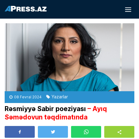
Yazarlar
08 Fevral 2024
Rəsmiyyə Sabir poeziyası
– Ayıq
Səmədovun təqdimatında