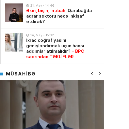
21, May - 14:46
Əkin, biçin, intibah:
Qarabağda
aqrar sektoru necə inkişaf
etdirək?
14, May - 15:32
İxrac coğrafiyasını
genişləndirmək üçün hansı
19 Fevral 2025, 20:43
Maliyyə
addımlar atılmalıdır?
– BPC
Qiymətləndiricilər Palatasının we
sədrindən TƏKLİFLƏR
verilib –
AQP rəsmisi
MÜSAHİBƏ