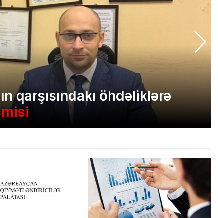
ın qarşısındakı öhdəliklərə
smisi
5