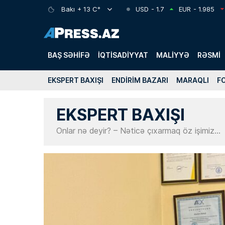
Bakı
+ 13 C°
USD
- 1.7
EUR
- 1.985
BAŞ SƏHIFƏ
İQTISADIYYAT
MALIYYƏ
RƏSMI
EKSPERT BAXIŞI
ENDIRIM BAZARI
MARAQLI
F
EKSPERT BAXIŞI
Onlar nə deyir? – Nəticə çıxarmaq öz işimiz…