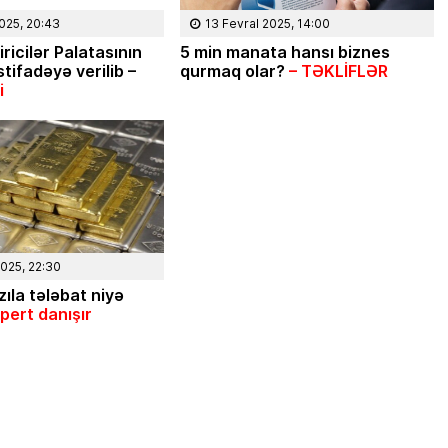
2025, 20:43
13 Fevral 2025, 14:00
ricilər Palatasının
5 min manata hansı biznes
stifadəyə verilib –
qurmaq olar?
– TƏKLİFLƏR
i
2025, 22:30
ıla tələbat niyə
pert danışır