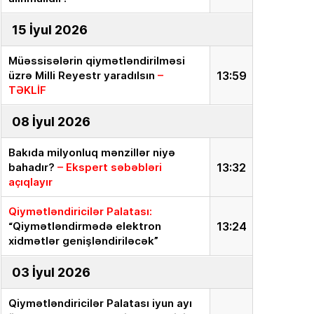
15 İyul 2026
Müəssisələrin qiymətləndirilməsi
üzrə Milli Reyestr yaradılsın
–
13:59
TƏKLİF
08 İyul 2026
Bakıda milyonluq mənzillər niyə
bahadır?
– Ekspert səbəbləri
13:32
açıqlayır
Qiymətləndiricilər Palatası:
“Qiymətləndirmədə elektron
13:24
xidmətlər genişləndiriləcək”
03 İyul 2026
Qiymətləndiricilər Palatası iyun ayı