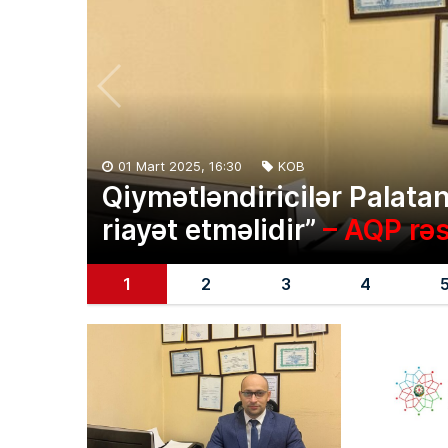
01 Mart 2025, 16:30
KOB
Qiymətləndiricilər Palatan
riayət etməlidir”
– AQP rə
1
2
3
4