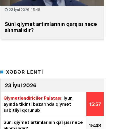
23 İyul 2026, 15:48
15 İyul 20
Süni qiymət artımlarının qarşısı necə
Müəssis
alınmalıdır?
üzrə Mil
XƏBƏR LENTİ
23 İyul 2026
Qiymətləndiricilər Palatası
: İyun
ayında tikinti bazarında qiymət
15:57
sabitliyi qorunub
Süni qiymət artımlarının qarşısı necə
15:48
alınmalıdır?