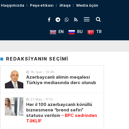
Haqqımızda
Peşə etikası
Əlaqə
Media üçün
EN
RU
TR
REDAKSİYANIN SEÇİMİ
18, İyun - 13:36
Azərbaycanlı alimin məqaləsi
Türkiyə mediasında dərc olunub
27, May - 17:13
Hər il 100 azərbaycanlı könüllü
biznesmenə “brend səfiri”
statusu verilsin
– BPC sədrindən
TƏKLİF