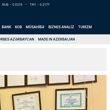
RUB
- 0.0215
TRY
- 0.2177
BANK
KOB
MÜSAHIBƏ
BIZNES ANALIZ
TURIZM
ORBES AZƏRBAYCAN
MADE IN AZERBAIJAN