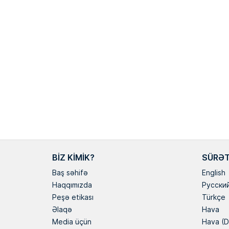
BIZ KIMIK?
SÜRƏT
Baş səhifə
English
Haqqımızda
Русски
Peşə etikası
Türkçe
Əlaqə
Hava
Media üçün
Hava (D