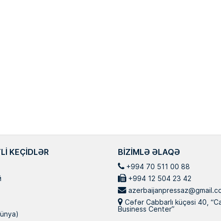
LI KEÇIDLƏR
BIZIMLƏ ƏLAQƏ
+994 70 511 00 88
й
+994 12 504 23 42
azerbaijanpressaz@gmail.c
Cəfər Cabbarlı küçəsi 40, “C
Business Center”
ünya)