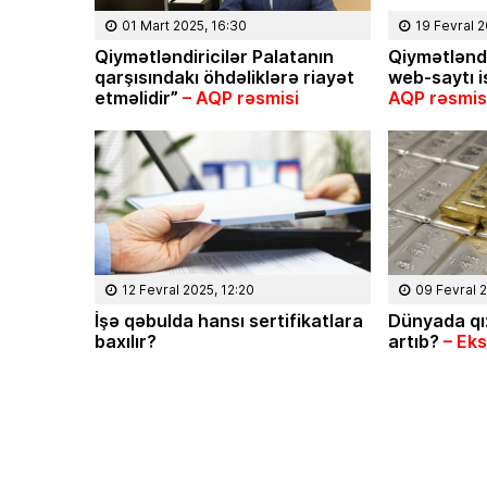
01 Mart 2025, 16:30
19 Fevral 
Qiymətləndiricilər Palatanın
Qiymətləndi
qarşısındakı öhdəliklərə riayət
web-saytı i
etməlidir”
– AQP rəsmisi
AQP rəsmis
12 Fevral 2025, 12:20
09 Fevral 
İşə qəbulda hansı sertifikatlara
Dünyada qız
baxılır?
artıb?
– Eks