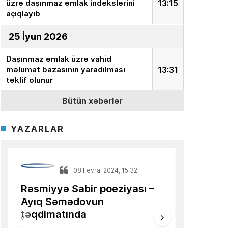
üzrə daşınmaz əmlak indekslərini
13:15
açıqlayıb
25 İyun 2026
Daşınmaz əmlak üzrə vahid
məlumat bazasının yaradılması
13:31
təklif olunur
Bütün xəbərlər
18 İyun 2026
Ekspert:
“İnvestor milyonları aktivə
YAZARLAR
yox, onun dəyərini təyin edən
15:15
sistemə yatırır”
Azərbaycanlı alimin məqaləsi
08 Fevral 2024, 15:32
13:36
Türkiyə mediasında dərc olunub
Rəsmiyyə Sabir poeziyası –
Niyə İlha
Ayıq Səmədovun
ilin tam
16 İyun 2026
təqdimatında
Azər Nift
AQP:
Azərbaycan avtomobil