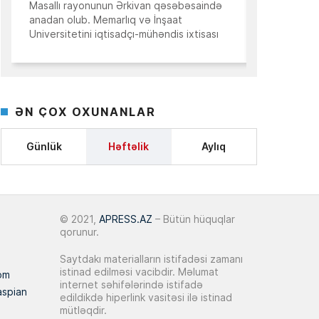
Masallı rayonunun Ərkivan qəsəbəsaində
“İnanıram ki, 
bazarında qiymət artımının tempi
14:50
anadan olub. Memarlıq və İnşaat
bilmədiyim tal
zəifləyib
Universitetini iqtisadçı-mühəndis ixtisası
işləri sizin k
üzrə bitirib. İqtisad elmləri doktorudur.
Əliyev başa ç
10 İyun 2026
Hazırda Elm və […]
Aqrar sektorda yeni mərhələ:
Qiymətləndirmə sistemi dövlət
14:25
ƏN ÇOX OXUNANLAR
dəstəyinin effektivliyini necə
artırır?
Günlük
Həftəlik
Aylıq
09 İyun 2026
AQP may ayı üzrə daşınmaz əmlak
14:38
indekslərini açıqladı
© 2021,
APRESS.AZ
– Bütün hüquqlar
qorunur.
03 İyun 2026
Saytdakı materialların istifadəsi zamanı
istinad edilməsi vacibdir. Məlumat
Dünya Bankı:
Azərbaycan şəbəkəyə
om
15:09
internet səhifələrində istifadə
qoşulmağı hədəfləyir
aspian
edildikdə hiperlink vasitəsi ilə istinad
mütləqdir.
Prezident Bakıda 35 mərtəbəli