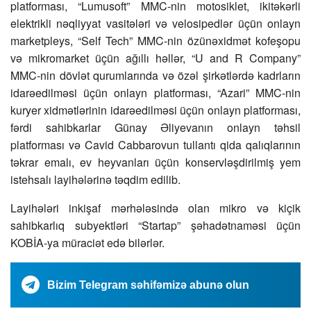
platforması, “Lumusoft” MMC-nin motosiklet, ikitəkərli
elektrikli nəqliyyat vasitələri və velosipedlər üçün onlayn
marketpleys, “Self Tech” MMC-nin özünəxidmət kofeşopu
və mikromarket üçün ağıllı həllər, “U and R Company”
MMC-nin dövlət qurumlarında və özəl şirkətlərdə kadrların
idarəedilməsi üçün onlayn platforması, “Azari” MMC-nin
kuryer xidmətlərinin idarəedilməsi üçün onlayn platforması,
fərdi sahibkarlar Günay Əliyevanın onlayn təhsil
platforması və Cavid Cabbarovun tullantı qida qalıqlarının
təkrar emalı, ev heyvanları üçün konservləşdirilmiş yem
istehsalı layihələrinə təqdim edilib.
Layihələri inkişaf mərhələsində olan mikro və kiçik
sahibkarlıq subyektləri “Startap” şəhadətnaməsi üçün
KOBİA-ya müraciət edə bilərlər.
Bizim Telegram səhifəmizə abunə olun