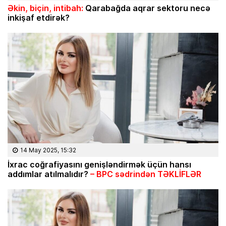
Əkin, biçin, intibah:
Qarabağda aqrar sektoru necə
inkişaf etdirək?
14 May 2025, 15:32
İxrac coğrafiyasını genişləndirmək üçün hansı
addımlar atılmalıdır?
– BPC sədrindən TƏKLİFLƏR