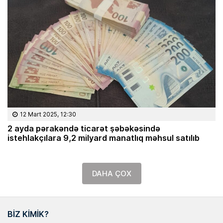
12 Mart 2025, 12:30
2 ayda pərakəndə ticarət şəbəkəsində
istehlakçılara 9,2 milyard manatlıq məhsul satılıb
DAHA ÇOX
BIZ KIMIK?