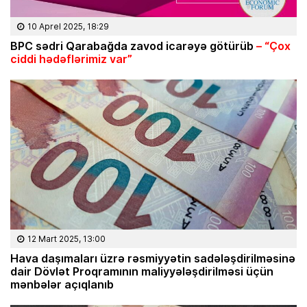
10 Aprel 2025, 18:29
BPC sədri Qarabağda zavod icarəyə götürüb
– “Çox
ciddi hədəflərimiz var”
12 Mart 2025, 13:00
Hava daşımaları üzrə rəsmiyyətin sadələşdirilməsinə
dair Dövlət Proqramının maliyyələşdirilməsi üçün
mənbələr açıqlanıb