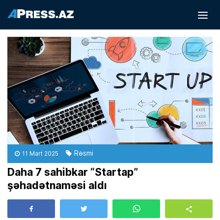
Rəsmi
11 Mart 2025
Daha 7 sahibkar “Startap”
şəhadətnaməsi aldı