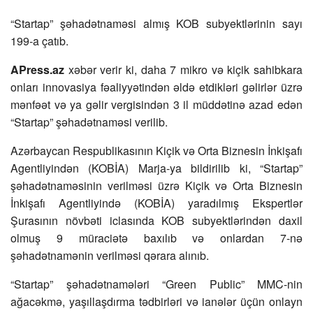
“Startap” şəhadətnaməsi almış KOB subyektlərinin sayı
199-a çatıb.
APress.az
xəbər verir ki, daha 7 mikro və kiçik sahibkara
onları innovasiya fəaliyyətindən əldə etdikləri gəlirlər üzrə
mənfəət və ya gəlir vergisindən 3 il müddətinə azad edən
“Startap” şəhadətnaməsi verilib.
Azərbaycan Respublikasının Kiçik və Orta Biznesin İnkişafı
Agentliyindən (KOBİA) Marja-ya bildirilib ki, “Startap”
şəhadətnaməsinin verilməsi üzrə Kiçik və Orta Biznesin
İnkişafı Agentliyində (KOBİA) yaradılmış Ekspertlər
Şurasının növbəti iclasında KOB subyektlərindən daxil
olmuş 9 müraciətə baxılıb və onlardan 7-nə
şəhadətnamənin verilməsi qərara alınıb.
“Startap” şəhadətnamələri “Green Public” MMC-nin
ağacəkmə, yaşıllaşdırma tədbirləri və ianələr üçün onlayn