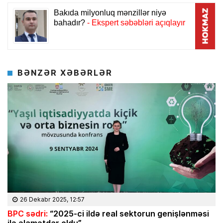
BƏNZƏR XƏBƏRLƏR
26 Dekabr 2025, 12:57
BPC sədri:
“2025-ci ildə real sektorun genişlənməsi
ilə əlamətdar oldu”