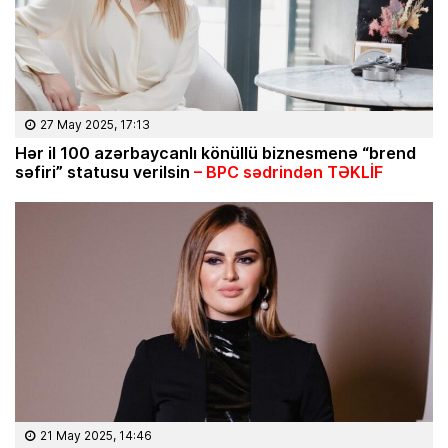
27 May 2025, 17:13
Hər il 100 azərbaycanlı könüllü biznesmenə “brend
səfiri” statusu verilsin
– BPC sədrindən TƏKLİF
21 May 2025, 14:46