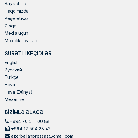
Baş səhifə
Haqqımızda
Peşə etikası
Əlaqə
Media üçün
Məxfilik siyasəti
SÜRƏTLI KEÇIDLƏR
English
Русский
Türkçe
Hava
Hava (Dünya)
Məzənnə
BIZIMLƏ ƏLAQƏ
+994 70 511 00 88
+994 12 504 23 42
azerbaijanpressaz@gmail.com