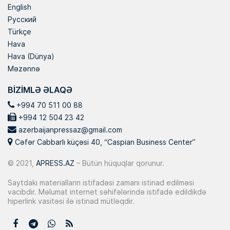
English
Русский
Türkçe
Hava
Hava (Dünya)
Məzənnə
BIZIMLƏ ƏLAQƏ
+994 70 511 00 88
+994 12 504 23 42
azerbaijanpressaz@gmail.com
Cəfər Cabbarlı küçəsi 40, “Caspian Business Center”
© 2021,
APRESS.AZ
– Bütün hüquqlar qorunur.
Saytdakı materialların istifadəsi zamanı istinad edilməsi
vacibdir. Məlumat internet səhifələrində istifadə edildikdə
hiperlink vasitəsi ilə istinad mütləqdir.