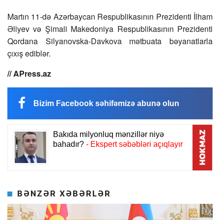
Martın 11-də Azərbaycan Respublikasının Prezidenti İlham
Əliyev və Şimali Makedoniya Respublikasının Prezidenti
Qordana Silyanovska-Davkova mətbuata bəyanatlarla
çıxış ediblər.
// APress.az
Bizim Facebook səhifəmizə abunə olun
BƏNZƏR XƏBƏRLƏR