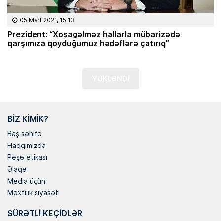
05 Mart 2021, 15:13
Prezident: “Xoşagəlməz hallarla mübarizədə
qarşımıza qoyduğumuz hədəflərə çatırıq”
YÜKLƏNDİ
BIZ KIMIK?
Baş səhifə
Haqqımızda
Peşə etikası
Əlaqə
Media üçün
Məxfilik siyasəti
SÜRƏTLI KEÇIDLƏR