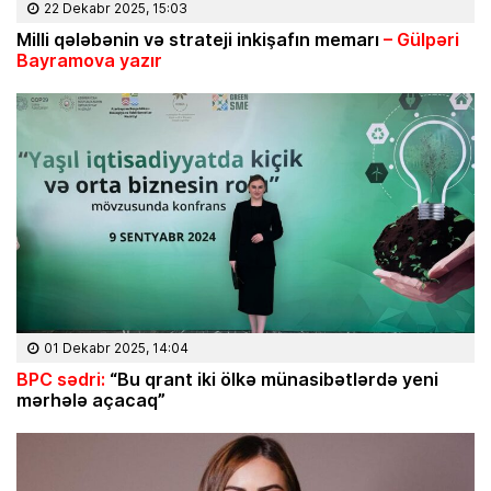
22 Dekabr 2025, 15:03
Milli q
ələbənin və strateji inki
şafın memarı
– G
ülp
əri
Bayramova yaz
ır
01 Dekabr 2025, 14:04
BPC sədri:
“Bu qrant iki ölkə münasibətlərdə yeni
mərhələ açacaq”