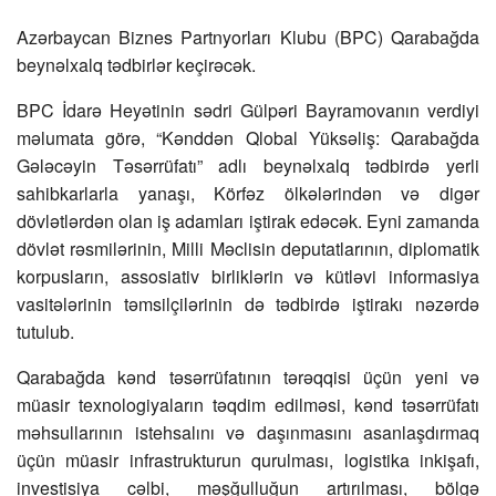
Azərbaycan Biznes Partnyorları Klubu (BPC) Qarabağda
beynəlxalq tədbirlər keçirəcək.
BPC İdarə Heyətinin sədri Gülpəri Bayramovanın verdiyi
məlumata görə, “Kənddən Qlobal Yüksəliş: Qarabağda
Gələcəyin Təsərrüfatı” adlı beynəlxalq tədbirdə yerli
sahibkarlarla yanaşı, Körfəz ölkələrindən və digər
dövlətlərdən olan iş adamları iştirak edəcək. Eyni zamanda
dövlət rəsmilərinin, Milli Məclisin deputatlarının, diplomatik
korpusların, assosiativ birliklərin və kütləvi informasiya
vasitələrinin təmsilçilərinin də tədbirdə iştirakı nəzərdə
tutulub.
Qarabağda kənd təsərrüfatının tərəqqisi üçün yeni və
müasir texnologiyaların təqdim edilməsi, kənd təsərrüfatı
məhsullarının istehsalını və daşınmasını asanlaşdırmaq
üçün müasir infrastrukturun qurulması, logistika inkişafı,
investisiya cəlbi, məşğulluğun artırılması, bölgə