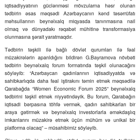
iqtisadiyyatının güclənməsi mövzularna həsr olunan
tədbirin əsas məqsədi Azərbaycanın kənd təsərrüfatı
məhsullarının beynəlxalq miqyasda tanınmasına nail
olmaq və dünyadakı rəqabət mühitinə transformasiya
olunmasına şərait yaratmaqdır.
Tədbirin təşkili ilə bağlı dövlət qurumları ilə fəal
müzakirələrin aparıldığını bildirən G.Bayramova növbəti
tədbirin beynəlxalq forum formatında təşkil olunacağını
söyləyib: “Azərbaycan qadınlarının iqtisadiyyatda və
sahibkarlıqda daha fəal iştirakını təmin etmək məqsədilə
Qarabağda “Women Economic Forum 2025” beynəlxalq
tədbirini təşkil etmək niyyətindəyik. Bu forum, Qarabağın
iqtisadi bərpasına töhfə vermək, qadın sahibkarları bir
araya gətirmək və beynəlxalq investorlarla əməkdaşlıq
imkanlarını müzakirə etmək üçün mühüm və unikal bir
platforma olacaq” – müsahibimiz söyləyib.