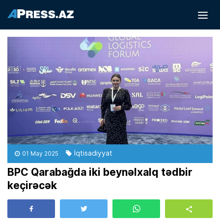
İqtisadiyyat
01 May 2025
BPC Qarabağda iki beynəlxalq tədbir
keçirəcək