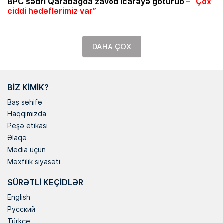
BPC sədri Qarabağda zavod icarəyə götürüb
– “Çox
ciddi hədəflərimiz var”
DAHA ÇOX
BIZ KIMIK?
Baş səhifə
Haqqımızda
Peşə etikası
Əlaqə
Media üçün
Məxfilik siyasəti
SÜRƏTLI KEÇIDLƏR
English
Русский
Türkçe