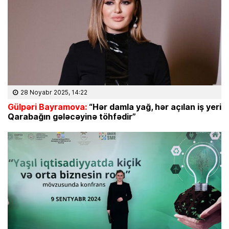
28 Noyabr 2025, 14:22
Gülpəri Bayramova:
“
Hər damla yağ, hər açılan iş yeri
Qarabağın gələcəyinə töhfədir”