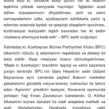
Əlavə edib ki, rəhbərlik etdiyi qurum hər iki tədbirin
təşkilinə yüksək səviyyədə hazırlaşır: “İşğaldan azad
edilən torpaqlarımızın dirçəldilməsi, yerli və xarici
sərmayədarların cəlbi, azərbaycanlı sahibkarla xarici iş
adamları arasında faydalı və qarşılıqlı əlaqələrin qurulması,
kordinasiyalı fəaliyyətin təşkili baxımdan hər iki tədbir
müstəsna əhəmiyyət kəsb edir” – BPC sədri vurğulayır.
Xatırladaq ki, Azərbaycan Biznes Partnyorları Klubu (BPC)
ölkəmizin nüfuzlu iş adamlarının təşəbbüsü və dəstəyi ilə
təsis edilib. Əsas missiyası ixracın stimullaşdırılması,
“Made in Azerbaijan” brendinin təşviqi və xarici bazarlara
çıxışın təminidir. BPC-nin İdarə Heyətinin sədri Gülpəri
Bayramova eyni zamanda paytaxt Bakının marketlər
şəbəkələrini gündəlik meyvə-tərəvəz məhsulları ilə təhciz
edən “Agromix” şirkətinin təsisçisi, Xocavənd rayonunda
yerləşən Yağ Emalı Zavodunun icarədarıdır. O, Körfəz
ölkələrinin biznes dairələri ilə ciddi əlaqələrə malikdir və
ərəb dövlətlərindən Qarabağa investisiya cəlbi