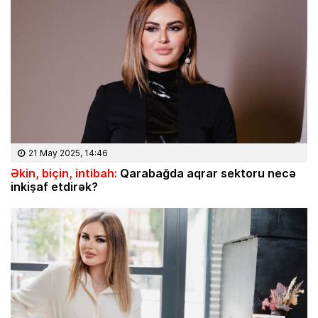
21 May 2025, 14:46
Əkin, biçin, intibah:
Qarabağda aqrar sektoru necə
inkişaf etdirək?