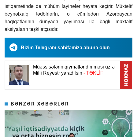
istiqamətində də mühüm layihələr həyata keçirir. Müxtəlif
beynəlxalq tədbirlərin, o cümlədən Azərbaycan
həqiqətlərinin dünyada yayılması ilə bağlı müxtəlif
aksiyaların təşkilatçısıdır.
Bizim Telegram səhifəmizə abunə olun
BƏNZƏR XƏBƏRLƏR