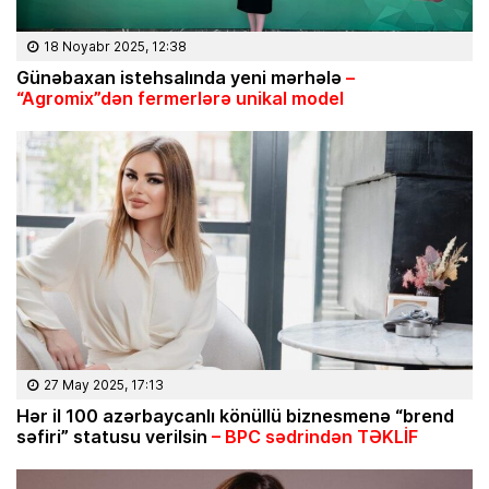
18 Noyabr 2025, 12:38
Günəbaxan istehsalında yeni mərhələ
–
“Agromix”dən fermerlərə unikal model
27 May 2025, 17:13
Hər il 100 azərbaycanlı könüllü biznesmenə “brend
səfiri” statusu verilsin
– BPC sədrindən TƏKLİF