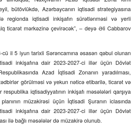
il, bütövlükdə, Azərbaycanın iqtisadi strategiyasına
regionda iqtisadi inkişafın sürətlənməsi və yerli
lq ticarət mərkəzinə çevirəcək”, – deyə Əli Cabbarov
-cü il 5 iyun tarixli Sərəncamına əsasən qəbul olunan
isadi inkişafına dair 2023-2027-ci illər üçün Dövlət
espublikasında Azad İqtisadi Zonanın yaradılması,
ədbirlər görülməsi və yekun nəticə etibarilə, ticarət və
 respublika iqtisadiyyatının inkişafı məsələləri qarşıya
 planının müzakirəsi üçün İqtisadi Şuranın iclasında
024, 15:32
05 Fevral 2024, 16:59
isadi inkişafına dair 2023-2027-ci illər üçün Dövlət
oeziyası –
Niyə İlham Əliyev və ya 20
ilin tamamında 20 səbəb… –
sı ilə bağlı məsələlər də müzakirə olunub.
Azər Niftiyev yazır