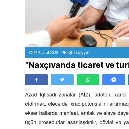
İqtisadiyyat
17 Fevral 2025
“Naxçıvanda ticarət və tur
Azad İqtisadi zonalar (AİZ), adətən, xarici 
etdirmək, eləcə də ixrac potensialını artırmaq
əksər hallarda mənfəət, əmlak və əlavə dəyər 
üçün prosedurlar asanlaşdırılır, dövlət və y