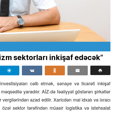
izm sektorları inkişaf edəcək”
investisiyaları cəlb etmək, sənaye və ticarəti inkişaf
 məqsədilə yaradılır. AİZ-də fəaliyyət göstərən şirkətlər
vergilərindən azad edilir. Xaricdən mal idxalı və ixracı
a özəl sektor tərəfindən müasir logistika və istehsalat