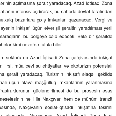
rlərinin açılmasına şərait yaradacaq. Azad İqtisadi Zona
atlarını intensivləşdirərək, bu sahədə dövlət tərəfindən
əlxalq bazarlara çıxış imkanları qazanacaq. Vergi və
yenin inkişafı üçün əlverişli şəraitin yaradılması yerli
a maraqlarını bu bölgəyə cəlb edəcək. Belə bir şəraitdə
ahələr kimi nəzərdə tutula bilər.
rizm sektoru da Azad İqtisadi Zona çərçivəsində inkişaf
i irsi, müalicəvi su ehtiyatları və ekoturizm potensialı
a şərait yaradacaq. Turizmin inkişafı əlaqəli şəkildə
hali üçün əlavə məşğulluq imkanlarının yaranmasına
nfrastrukturunun gücləndirilməsi də bu prosesin əsas
 məsələsinin həlli ilə Naxçıvan həm də mühüm tranzit
ndə, Naxçıvanın sosial-iqtisadi inkişafına təsirini
ə alındıqda, Naxçıvanın Azad İqtisadi Zona kimi