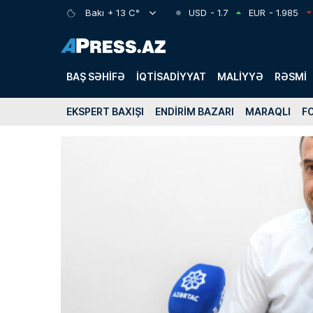
Bakı
+ 13 C°
USD
- 1.7
EUR
- 1.985
BAŞ SƏHIFƏ
İQTISADIYYAT
MALIYYƏ
RƏSMI
EKSPERT BAXIŞI
ENDIRIM BAZARI
MARAQLI
F