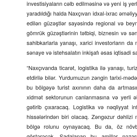
investisiyaların cəlb edilməsinə və yeni iş ye
yaradıldığı halda Naxçıvan idxal-ixrac əməliyy
edilən güzəştlər sayəsində regional və beyn
gömrük güzəştlərinin tətbiqi, biznesin və səna
sahibkarlarla yanaşı, xarici investorların d
sənaye və istehsalatın inkişafı əsas iqtisadi s
“Naxçıvanda ticarət, logistika ilə yanaşı, tu
etdirilə bilər. Yurdumuzun zəngin tarixi-mədən
bu bölgəyə turist axınının daha da artmasın
xidmət sektorunun canlanmasına və yerli ə
gətirib çıxaracaq. Logistika və nəqliyyat i
hissələrindən biri olacaq. Zəngəzur dəhlizi
bölgə rolunu oynayacaq. Bu da, öz növbəsi
göstərəcək. Sadalanan bu amillər nəzər