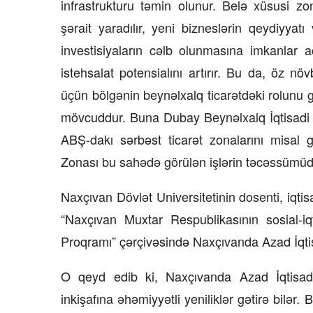
infrastrukturu təmin olunur. Belə xüsusi zo
23 İyul 2026, 15:48
şərait yaradılır, yeni bizneslərin qeydiyyatı 
investisiyaların cəlb olunmasına imkanlar a
Süni qiymət artımlarının qarş
istehsalat potensialını artırır. Bu da, öz növ
alınmalıdır?
üçün bölgənin beynəlxalq ticarətdəki rolunu 
mövcuddur. Buna Dubay Beynəlxalq İqtisadi 
ABŞ-dakı sərbəst ticarət zonalarını misal
Zonası bu sahədə görülən işlərin təcəssümüd
Naxçıvan Dövlət Universitetinin dosenti, iqti
“Naxçıvan Muxtar Respublikasının sosial-iqt
Proqramı” çərçivəsində Naxçıvanda Azad İqti
O qeyd edib ki, Naxçıvanda Azad İqtisadi
inkişafına əhəmiyyətli yeniliklər gətirə bilər.