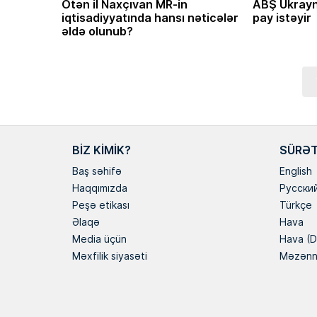
Ötən il Naxçıvan MR-in
ABŞ Ukrayn
iqtisadiyyatında hansı nəticələr
pay istəyir
əldə olunub?
BIZ KIMIK?
SÜRƏT
Baş səhifə
English
Haqqımızda
Русски
Peşə etikası
Türkçe
Əlaqə
Hava
Media üçün
Hava (D
Məxfilik siyasəti
Məzən