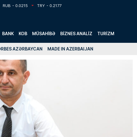
RUB
- 0.0215
TRY
- 0.2177
BANK
KOB
MÜSAHIBƏ
BIZNES ANALIZ
TURIZM
ORBES AZƏRBAYCAN
MADE IN AZERBAIJAN