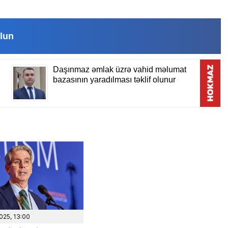
an qəsəbəsaində
“İnanıram ki, mənim axıra çatdıra
 İnşaat
bilmədiyim taleyüklü məsələləri, planları,
həndis ixtisası
işləri sizin köməyiniz və dəstəyinizlə İlham
ri doktorudur.
Əliyev başa çatdıra biləcək. Mən […]
lun
025, 13:00