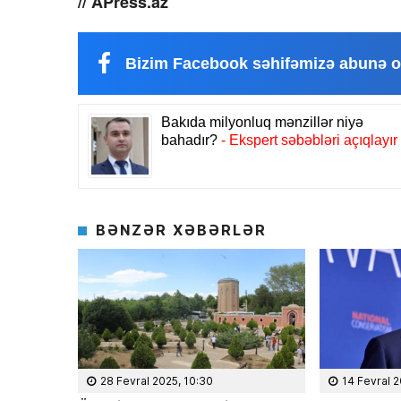
// APress.az
Masallı rayonunun Ərkiv
anadan olub. Memarlıq və
Universitetini iqtisadçı-mü
üzrə bitirib. İqtisad elmlə
Bizim Facebook səhifəmizə abunə o
Hazırda Elm və […]
BƏNZƏR XƏBƏRLƏR
28 Fevral 2025, 10:30
14 Fevral 2