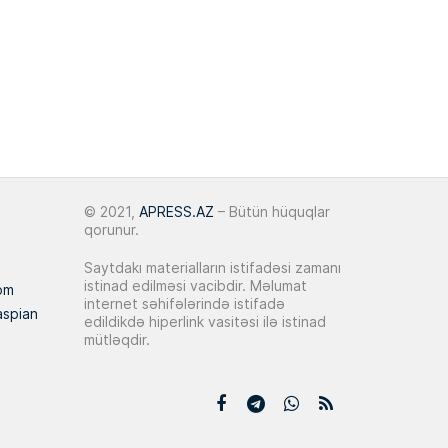
15:06
binanın açılışında iştirak edib
“Qiymətləndiricinin vəzifəsi
tərəfləri deyil, bazarı təmsil
13:16
etməkdir”
25 May 2026
Hüseyn Talıbov:
“Bakı üçün yeni
13:32
© 2021,
APRESS.AZ
– Bütün hüquqlar
inkişaf imkanları formalaşır”
qorunur.
20 May 2026
Saytdakı materialların istifadəsi zamanı
istinad edilməsi vacibdir. Məlumat
om
AQP: Azərbaycan tikinti sektorunda
internet səhifələrində istifadə
aspian
13:31
edildikdə hiperlink vasitəsi ilə istinad
maya dəyəri 7 %-ə yaxın artıb
mütləqdir.
18 May 2026
Hüseyn Talıbov:
“Bakı urban və
14:37
daşınmaz əmlak mərkəzinə çevrilir”