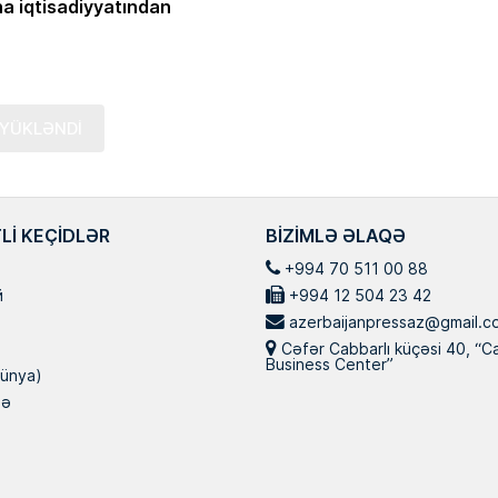
a iqtisadiyyatından
YÜKLƏNDİ
LI KEÇIDLƏR
BIZIMLƏ ƏLAQƏ
+994 70 511 00 88
й
+994 12 504 23 42
azerbaijanpressaz@gmail.c
Cəfər Cabbarlı küçəsi 40, “C
Business Center”
ünya)
nə