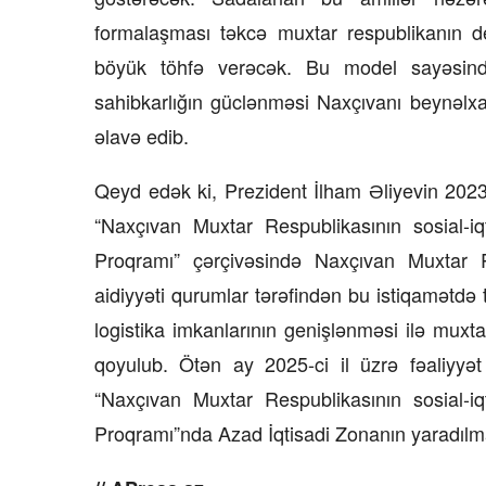
formalaşması təkcə muxtar respublikanın dey
böyük töhfə verəcək. Bu model sayəsində 
sahibkarlığın güclənməsi Naxçıvanı beynəlxa
əlavə edib.
Qeyd edək ki, Prezident İlham Əliyevin 2023
“Naxçıvan Muxtar Respublikasının sosial-iqt
Proqramı” çərçivəsində Naxçıvan Muxtar R
aidiyyəti qurumlar tərəfindən bu istiqamətdə t
logistika imkanlarının genişlənməsi ilə muxtar
qoyulub. Ötən ay 2025-ci il üzrə fəaliyyət
08 Fevral 2
“Naxçıvan Muxtar Respublikasının sosial-iqt
Rəsmiyyə Sabir p
Ayıq Səmədovun
Proqramı”nda Azad İqtisadi Zonanın yaradılma
təqdimatında