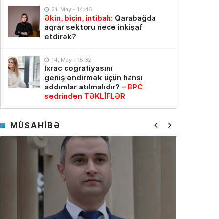
21, May - 14:46
Əkin, biçin, intibah:
Qarabağda
aqrar sektoru necə inkişaf
etdirək?
14, May - 15:32
İxrac coğrafiyasını
genişləndirmək üçün hansı
addımlar atılmalıdır?
– BPC
sədrindən TƏKLİFLƏR
MÜSAHİBƏ