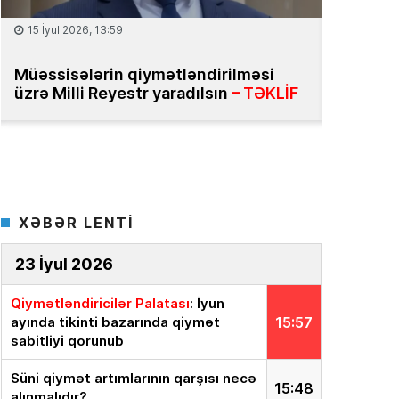
08 İyul 2026, 13:32
25 İyun 2
Bakıda milyonluq mənzillər niyə
Daşınma
bahadır?
– Ekspert səbəbləri açıqlayır
bazasını
XƏBƏR LENTİ
23 İyul 2026
Qiymətləndiricilər Palatası
: İyun
ayında tikinti bazarında qiymət
15:57
sabitliyi qorunub
Süni qiymət artımlarının qarşısı necə
15:48
alınmalıdır?