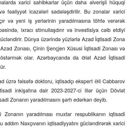
nalarda xarici sahibkarlar üçün daha əlverişli hüquqi
15 İyul 2026, 13:59
və fəaliyyət icazələri sadələşdirilir. Bu zonalar xarici
çır və yeni iş yerlərinin yaradılmasına töhfə verərək
ısı necə
Müəssisələrin qiymətləndirilməsi
bəsində, ixracı stimullaşdırır və investisiya cəlb etdiyi
üzrə Milli Reyestr yaradılsın
– TƏKLİF
gücləndirir. Dünya üzərində yüzlərlə Azad İqtisadi Zona
Azad Zonası, Çinin Şençjen Xüsusi İqtisadi Zonası və
 göstərmək olar. Azərbaycanda da Ələt Azad İqtisadi
ür.
sad üzrə fəlsəfə doktoru, iqtisadçı ekspert Əli Cabbarov
isadi inkişafına dair 2023-2027-ci illər üçün Dövlət
sadi Zonanın yaradılmasını şərh edərkən deyib.
 Zonanın yaradılması muxtar respublikanın iqtisadi
 Bu addım Naxçıvanın iqtisadiyyatını gücləndirərək xarici