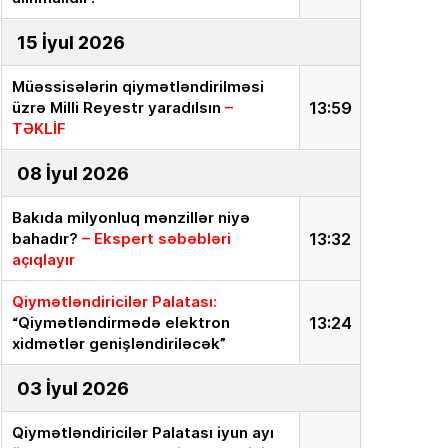
15 İyul 2026
Müəssisələrin qiymətləndirilməsi
üzrə Milli Reyestr yaradılsın
–
13:59
TƏKLİF
08 İyul 2026
Bakıda milyonluq mənzillər niyə
bahadır?
– Ekspert səbəbləri
13:32
açıqlayır
Qiymətləndiricilər Palatası:
“Qiymətləndirmədə elektron
13:24
xidmətlər genişləndiriləcək”
03 İyul 2026
Qiymətləndiricilər Palatası iyun ayı