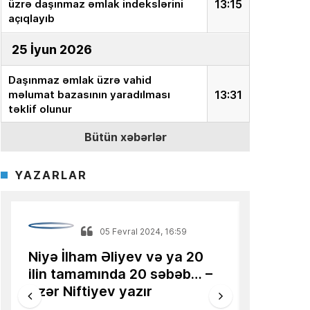
üzrə daşınmaz əmlak indekslərini
13:15
açıqlayıb
25 İyun 2026
Daşınmaz əmlak üzrə vahid
məlumat bazasının yaradılması
13:31
təklif olunur
Bütün xəbərlər
18 İyun 2026
Ekspert:
“İnvestor milyonları aktivə
YAZARLAR
yox, onun dəyərini təyin edən
15:15
sistemə yatırır”
Azərbaycanlı alimin məqaləsi
Mikayıl Mirzəzadə
13:36
Türkiyə mediasında dərc olunub
24 İyun 2022, 17:14
Türkiyə iqtidarı və müxalifəti
Qərbə uz
16 İyun 2026
keçmiş futbolçularla
İqtisadi
seçkilərə qatılacaq, yoxsa…
nümunə
AQP:
Azərbaycan avtomobil