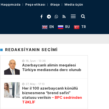
Haqqımızda
Peşə etikası
Əlaqə
Media üçün
EN
RU
TR
REDAKSİYANIN SEÇİMİ
18, İyun - 13:36
Azərbaycanlı alimin məqaləsi
Türkiyə mediasında dərc olunub
27, May - 17:13
Hər il 100 azərbaycanlı könüllü
biznesmenə “brend səfiri”
statusu verilsin
– BPC sədrindən
TƏKLİF