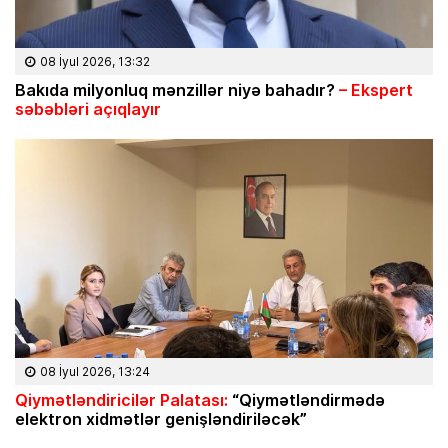
08 İyul 2026, 13:32
Bakıda milyonluq mənzillər niyə bahadır?
– Ekspert
səbəbləri açıqlayır
08 İyul 2026, 13:24
Qiymətləndiricilər Palatası:
“Qiymətləndirmədə
elektron xidmətlər genişləndiriləcək”