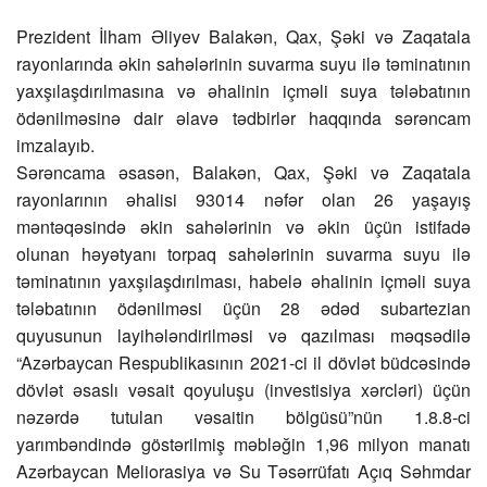
Prezident İlham Əliyev Balakən, Qax, Şəki və Zaqatala
rayonlarında əkin sahələrinin suvarma suyu ilə təminatının
yaxşılaşdırılmasına və əhalinin içməli suya tələbatının
ödənilməsinə dair əlavə tədbirlər haqqında sərəncam
imzalayıb.
Sərəncama əsasən, Balakən, Qax, Şəki və Zaqatala
rayonlarının əhalisi 93014 nəfər olan 26 yaşayış
məntəqəsində əkin sahələrinin və əkin üçün istifadə
olunan həyətyanı torpaq sahələrinin suvarma suyu ilə
təminatının yaxşılaşdırılması, habelə əhalinin içməli suya
tələbatının ödənilməsi üçün 28 ədəd subartezian
quyusunun layihələndirilməsi və qazılması məqsədilə
“Azərbaycan Respublikasının 2021-ci il dövlət büdcəsində
dövlət əsaslı vəsait qoyuluşu (investisiya xərcləri) üçün
nəzərdə tutulan vəsaitin bölgüsü”nün 1.8.8-ci
yarımbəndində göstərilmiş məbləğin 1,96 milyon manatı
Azərbaycan Meliorasiya və Su Təsərrüfatı Açıq Səhmdar