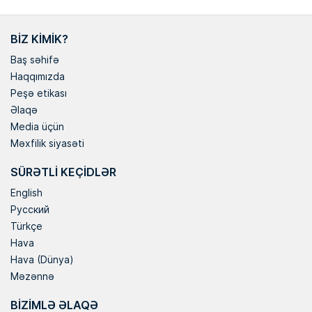
BIZ KIMIK?
Baş səhifə
Haqqımızda
Peşə etikası
Əlaqə
Media üçün
Məxfilik siyasəti
SÜRƏTLI KEÇIDLƏR
English
Русский
Türkçe
Hava
Hava (Dünya)
Məzənnə
BIZIMLƏ ƏLAQƏ