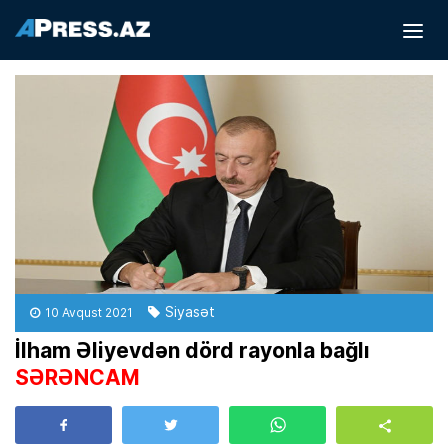
Siyasət
10 Avqust 2021
İlham Əliyevdən dörd rayonla bağlı
SƏRƏNCAM