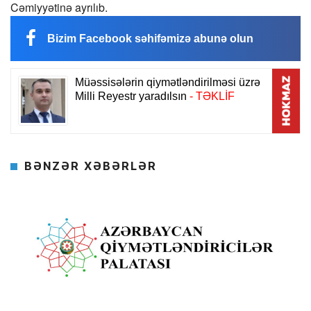
Cəmiyyətinə ayrılıb.
Bizim Facebook səhifəmizə abunə olun
BƏNZƏR XƏBƏRLƏR