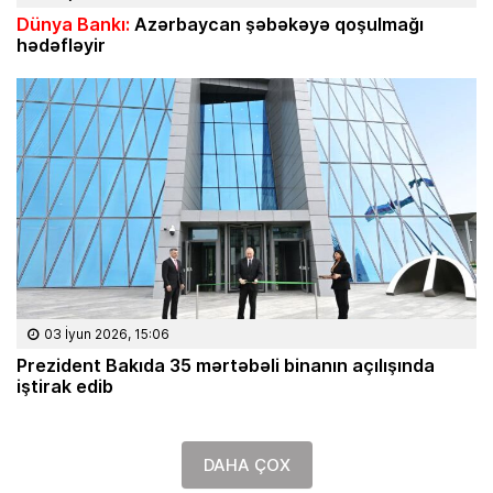
Dünya Bankı:
Azərbaycan şəbəkəyə qoşulmağı
hədəfləyir
03 İyun 2026, 15:06
Prezident Bakıda 35 mərtəbəli binanın açılışında
iştirak edib
DAHA ÇOX