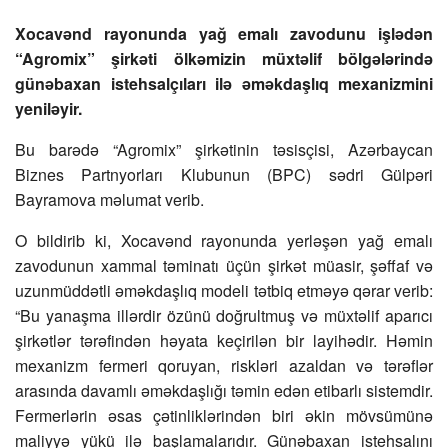
Xocavənd rayonunda yağ emalı zavodunu işlədən
“Agromix” şirkəti ölkəmizin müxtəlif bölgələrində
günəbaxan istehsalçıları ilə əməkdaşlıq mexanizmini
yeniləyir.
Bu barədə “Agromix” şirkətinin təsisçisi, Azərbaycan
Biznes Partnyorları Klubunun (BPC) sədri Gülpəri
Bayramova məlumat verib.
O bildirib ki, Xocavənd rayonunda yerləşən yağ emalı
zavodunun xammal təminatı üçün şirkət müasir, şəffaf və
uzunmüddətli əməkdaşlıq modeli tətbiq etməyə qərar verib:
“Bu yanaşma illərdir özünü doğrultmuş və müxtəlif aparıcı
şirkətlər tərəfindən həyata keçirilən bir layihədir. Həmin
mexanizm fermeri qoruyan, riskləri azaldan və tərəflər
arasında davamlı əməkdaşlığı təmin edən etibarlı sistemdir.
Fermerlərin əsas çətinliklərindən biri əkin mövsümünə
maliyyə yükü ilə başlamalarıdır. Günəbaxan istehsalını