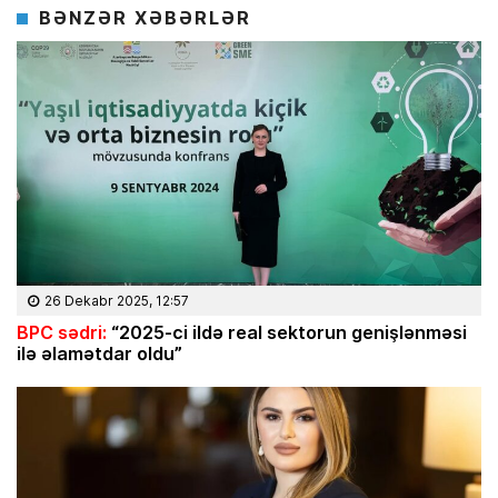
BƏNZƏR XƏBƏRLƏR
26 Dekabr 2025, 12:57
BPC sədri:
“2025-ci ildə real sektorun genişlənməsi
ilə əlamətdar oldu”