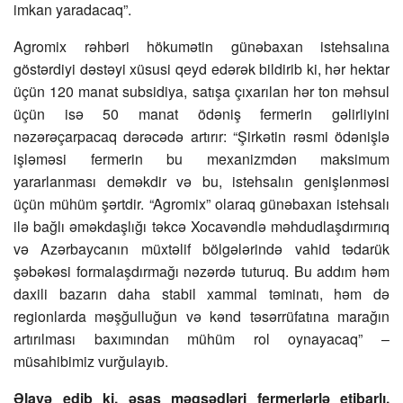
imkan yaradacaq”.
Agromix rəhbəri hökumətin günəbaxan istehsalına
göstərdiyi dəstəyi xüsusi qeyd edərək bildirib ki, hər hektar
üçün 120 manat subsidiya, satışa çıxarılan hər ton məhsul
üçün isə 50 manat ödəniş fermerin gəlirliyini
nəzərəçarpacaq dərəcədə artırır: “Şirkətin rəsmi ödənişlə
işləməsi fermerin bu mexanizmdən maksimum
yararlanması deməkdir və bu, istehsalın genişlənməsi
üçün mühüm şərtdir. “Agromix” olaraq günəbaxan istehsalı
ilə bağlı əməkdaşlığı təkcə Xocavəndlə məhdudlaşdırmırıq
və Azərbaycanın müxtəlif bölgələrində vahid tədarük
şəbəkəsi formalaşdırmağı nəzərdə tuturuq. Bu addım həm
daxili bazarın daha stabil xammal təminatı, həm də
regionlarda məşğulluğun və kənd təsərrüfatına marağın
artırılması baxımından mühüm rol oynayacaq” –
müsahibimiz vurğulayıb.
Əlavə edib ki, əsas məqsədləri fermerlərlə etibarlı,