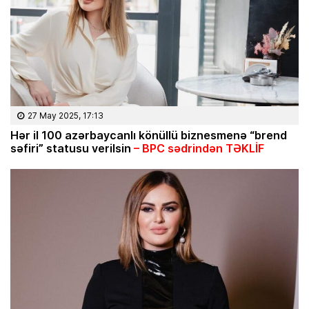
27 May 2025, 17:13
Hər il 100 azərbaycanlı könüllü biznesmenə “brend
səfiri” statusu verilsin
– BPC sədrindən TƏKLİF