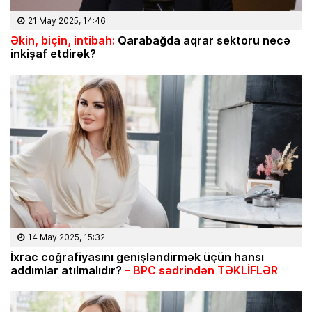
21 May 2025, 14:46
Əkin, biçin, intibah:
Qarabağda aqrar sektoru necə
inkişaf etdirək?
14 May 2025, 15:32
İxrac coğrafiyasını genişləndirmək üçün hansı
addımlar atılmalıdır?
– BPC sədrindən TƏKLİFLƏR