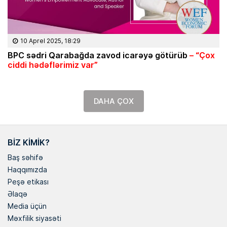
10 Aprel 2025, 18:29
BPC sədri Qarabağda zavod icarəyə götürüb
– “Çox
ciddi hədəflərimiz var”
DAHA ÇOX
BIZ KIMIK?
Baş səhifə
Haqqımızda
Peşə etikası
Əlaqə
Media üçün
Məxfilik siyasəti