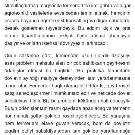
stimullaşdırmaq məqsədilə fermerləri toxum, gübrə və digər
aqrotexniki vasitələrlə əvvəlcədən təmin etmək, həmçinin
proses boyunca aqrotexniki konsaltinq və digər sahələrdə
dəstək göstərmək niyyətindəyik. Bu addım kiçik və orta
fermer təsərrüfatlarının inkişafı üçün xüsusi əhəmiyyət
daşıyır və onların istehsal dövriyyəsini artıracaq”.
Onun sözlərinə görə, fermerlərin uzun illərdir üzləşdiyi
əsas problem məhsulu alan bir çox sahibkarın qeyri-rəsmi
ödənişlər etməsi ilə bağlıdır: “Bu praktika fermerlərin
dövlətin ayırdığı maliyyə dəstəyindən tam yararlanmasına
mane olur. Fermerlər haqlı olaraq bildirirlər ki, qeyri-rəsmi
satış sənədləşdirməni mümkünsüz edir və nəticədə dövlət
subsidiyası itirilir. Biz bu problemi kökündən həll edəcəyik.
Bütün ödənişlər tam rəsmi qaydada aparılacaq və fermerin
hər manatı şəffaf şəkildə rəsmiləşdiriləcək. Bu yanaşma
həm fermerlərə əlavə güvən verəcək, həm də dövlətin
təqdim etdiyi subsidiyalardan tam şəkildə yararlanmağa