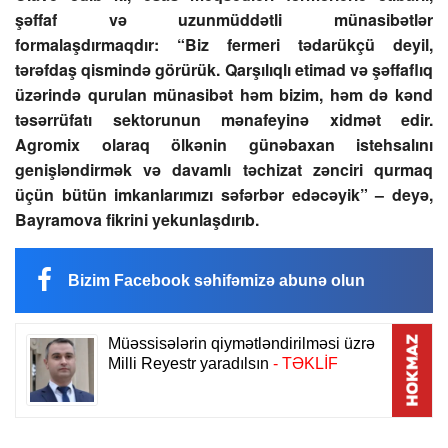
şəffaf və uzunmüddətli münasibətlər
formalaşdırmaqdır: “Biz fermeri tədarükçü deyil,
tərəfdaş qismində görürük. Qarşılıqlı etimad və şəffaflıq
üzərində qurulan münasibət həm bizim, həm də kənd
təsərrüfatı sektorunun mənafeyinə xidmət edir.
Agromix olaraq ölkənin günəbaxan istehsalını
genişləndirmək və davamlı təchizat zənciri qurmaq
üçün bütün imkanlarımızı səfərbər edəcəyik” – deyə,
Bayramova fikrini yekunlaşdırıb.
Bizim Facebook səhifəmizə abunə olun