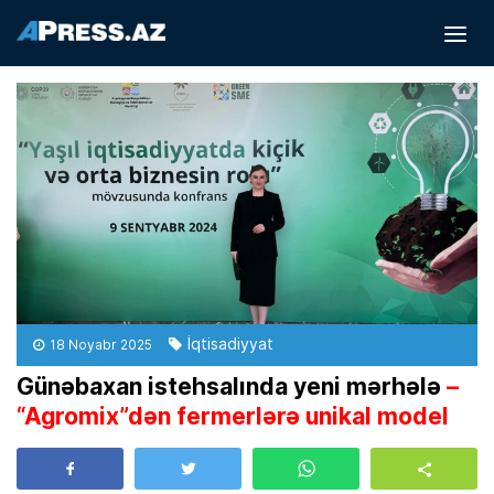
İqtisadiyyat
18 Noyabr 2025
Günəbaxan istehsalında yeni mərhələ
–
“Agromix”dən fermerlərə unikal model