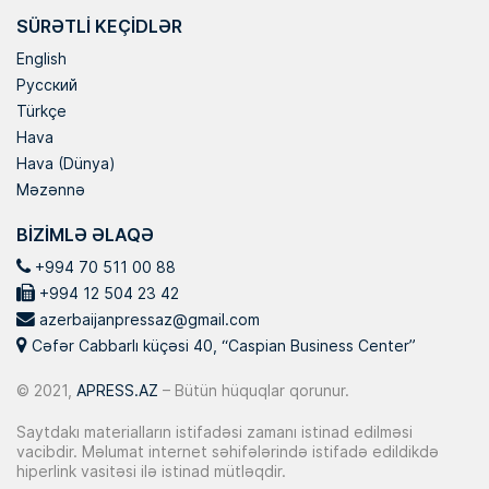
SÜRƏTLI KEÇIDLƏR
English
Русский
Türkçe
Hava
Hava (Dünya)
Məzənnə
BIZIMLƏ ƏLAQƏ
+994 70 511 00 88
+994 12 504 23 42
azerbaijanpressaz@gmail.com
Cəfər Cabbarlı küçəsi 40, “Caspian Business Center”
© 2021,
APRESS.AZ
– Bütün hüquqlar qorunur.
Saytdakı materialların istifadəsi zamanı istinad edilməsi
vacibdir. Məlumat internet səhifələrində istifadə edildikdə
hiperlink vasitəsi ilə istinad mütləqdir.