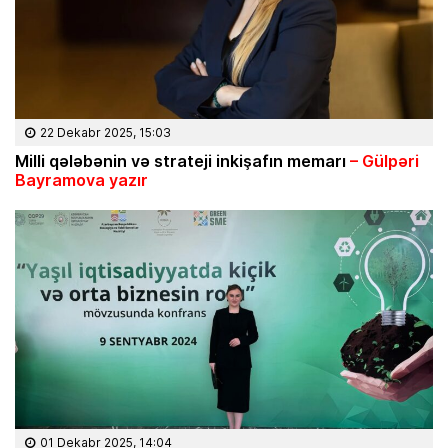
22 Dekabr 2025, 15:03
Milli q
ələbənin və strateji inki
şafın memarı
– G
ülp
əri
Bayramova yaz
ır
01 Dekabr 2025, 14:04