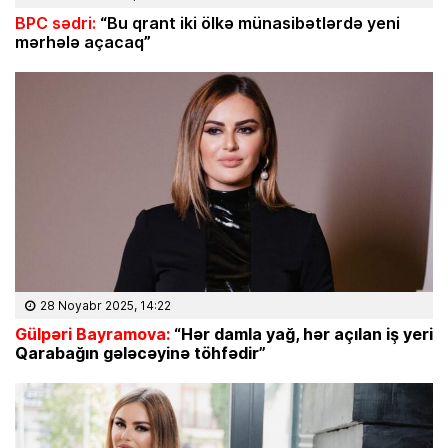
BPC sədri:
“Bu qrant iki ölkə münasibətlərdə yeni
mərhələ açacaq”
28 Noyabr 2025, 14:22
Gülpəri Bayramova:
“
Hər damla yağ, hər açılan iş yeri
Qarabağın gələcəyinə töhfədir”