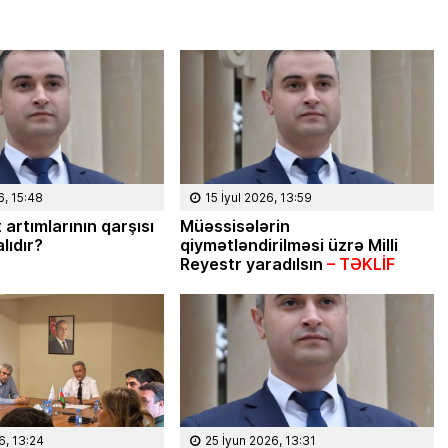
6, 15:48
15 İyul 2026, 13:59
 artımlarının qarşısı
Müəssisələrin
lıdır?
qiymətləndirilməsi üzrə Milli
Reyestr yaradılsın
– TƏKLİF
6, 13:24
25 İyun 2026, 13:31