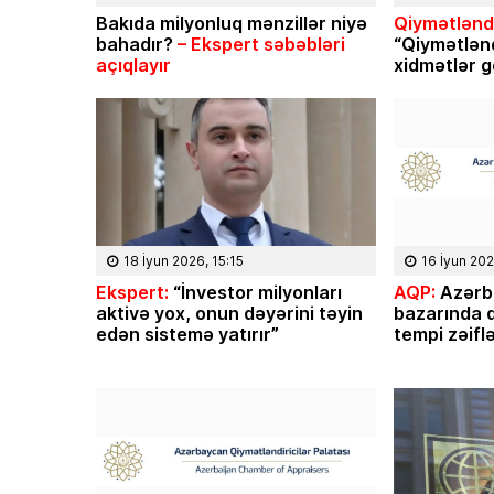
Bakıda milyonluq mənzillər niyə
Qiymətləndi
bahadır?
– Ekspert səbəbləri
“Qiymətlən
açıqlayır
xidmətlər g
18 İyun 2026, 15:15
16 İyun 202
Ekspert:
“İnvestor milyonları
AQP:
Azərb
aktivə yox, onun dəyərini təyin
bazarında q
edən sistemə yatırır”
tempi zəifl