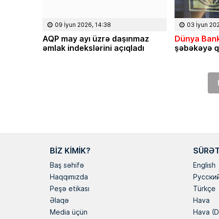
09 İyun 2026, 14:38
03 İyun 20
AQP may ayı üzrə daşınmaz
Dünya Bank
əmlak indekslərini açıqladı
şəbəkəyə q
BIZ KIMIK?
SÜRƏT
Baş səhifə
English
Haqqımızda
Русски
Peşə etikası
Türkçe
Əlaqə
Hava
Media üçün
Hava (D