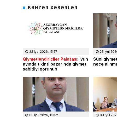
BƏNZƏR XƏBƏRLƏR
23 İyul 2026, 15:57
23 İyul 202
Qiymətləndiricilər Palatası
: İyun
Süni qiymət
ayında tikinti bazarında qiymət
necə alınma
sabitliyi qorunub
08 İyul 2026, 13:32
08 İyul 202