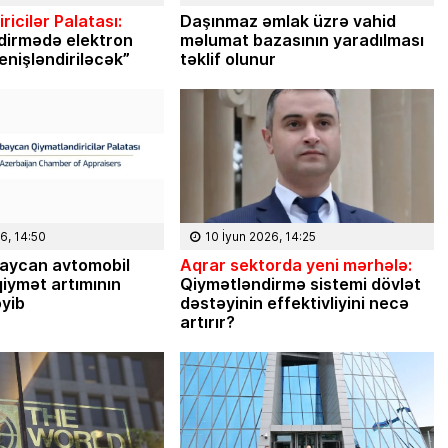
ricilər Palatası:
Daşınmaz əmlak üzrə vahid
dirmədə elektron
məlumat bazasının yaradılması
enişləndiriləcək”
təklif olunur
6, 14:50
10 İyun 2026, 14:25
aycan avtomobil
Aqrar sektorda yeni mərhələ:
iymət artımının
Qiymətləndirmə sistemi dövlət
əyib
dəstəyinin effektivliyini necə
artırır?
08 Fevral 2024, 15:3
Rəsmiyyə Sabir poeziya
Ayıq Səmədovun
təqdimatında