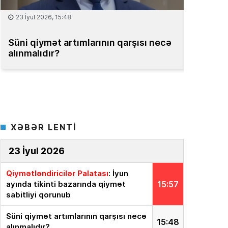
15 İyul 2026, 13:59
qarşısı necə
Müəssisələrin qiymətləndirilməsi
üzrə Milli Reyestr yaradılsın
– TƏKLİ
XƏBƏR LENTİ
23 İyul 2026
Qiymətləndiricilər Palatası
: İyun
ayında tikinti bazarında qiymət
15:57
sabitliyi qorunub
Süni qiymət artımlarının qarşısı necə
15:48
alınmalıdır?