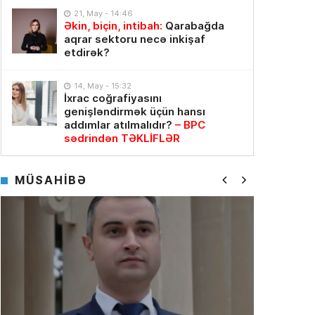
21, May - 14:46
Əkin, biçin, intibah:
Qarabağda
aqrar sektoru necə inkişaf
etdirək?
14, May - 15:32
İxrac coğrafiyasını
genişləndirmək üçün hansı
addımlar atılmalıdır?
– BPC
sədrindən TƏKLİFLƏR
MÜSAHİBƏ