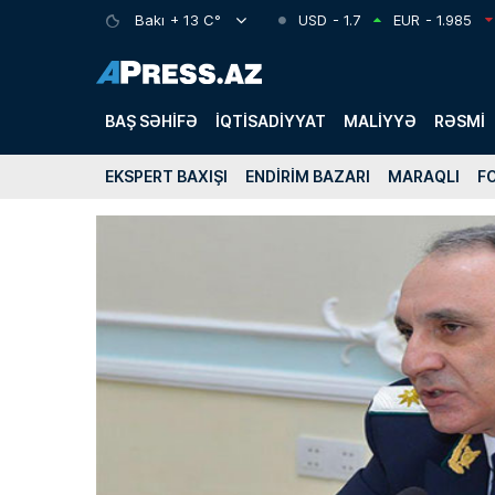
Bakı
+ 13 C°
USD
- 1.7
EUR
- 1.985
BAŞ SƏHIFƏ
İQTISADIYYAT
MALIYYƏ
RƏSMI
EKSPERT BAXIŞI
ENDIRIM BAZARI
MARAQLI
F