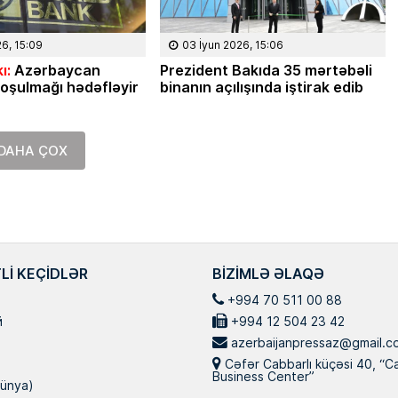
Masallı rayonunun Ərkivan qəsəb
anadan olub. Memarlıq və İnşaat
Universitetini iqtisadçı-mühəndis i
26, 15:09
03 İyun 2026, 15:06
üzrə bitirib. İqtisad elmləri doktor
ı:
Azərbaycan
Prezident Bakıda 35 mərtəbəli
Hazırda Elm və […]
oşulmağı hədəfləyir
binanın açılışında iştirak edib
DAHA ÇOX
LI KEÇIDLƏR
BIZIMLƏ ƏLAQƏ
+994 70 511 00 88
й
+994 12 504 23 42
azerbaijanpressaz@gmail.c
Cəfər Cabbarlı küçəsi 40, “C
Business Center”
ünya)