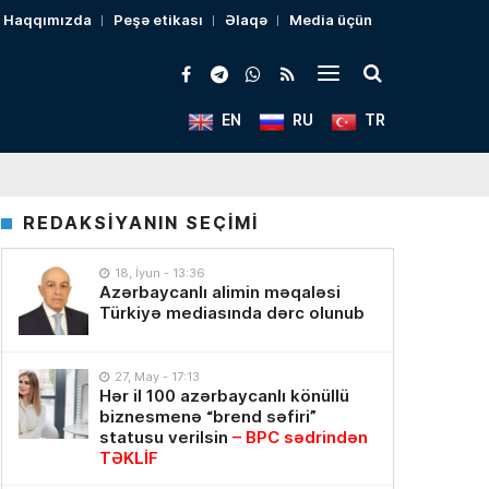
Haqqımızda
Peşə etikası
Əlaqə
Media üçün
EN
RU
TR
REDAKSİYANIN SEÇİMİ
18, İyun - 13:36
Azərbaycanlı alimin məqaləsi
Türkiyə mediasında dərc olunub
27, May - 17:13
Hər il 100 azərbaycanlı könüllü
biznesmenə “brend səfiri”
statusu verilsin
– BPC sədrindən
TƏKLİF