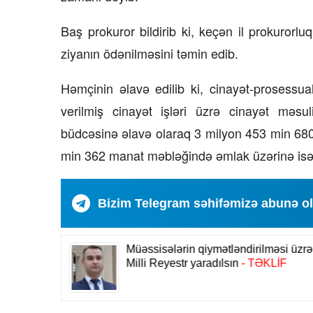
Baş prokuror bildirib ki, keçən il prokuror
ziyanın ödənilməsini təmin edib.
Həmçinin əlavə edilib ki, cinayət-prosessual
verilmiş cinayət işləri üzrə cinayət məsu
büdcəsinə əlavə olaraq 3 milyon 453 min 680
min 362 manat məbləğində əmlak üzərinə isə
Bizim Telegram səhifəmizə abunə o