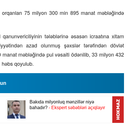
23 İyul 2026, 15:48
luq orqanları 75 milyon 300 min 895 manat məbləğində
Süni qiymət artımlarının 
alınmalıdır?
 qanunvericiliyinin tələblərinə əsasən icraatına xitam
liyyətindən azad olunmuş şəxslər tərəfindən dövlət
 manat məbləğində pul vəsaiti ödənilib, 33 milyon 432
 həbs qoyulub.
lun