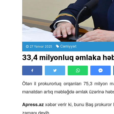
Cəmiyyət
27 Yanvar 2025
33,4 milyonluq əmlaka həb
Ötən il prokurorluq orqanları 75,3 milyon m
manatdan artıq məbləğdə əmlak üzərinə həb
xəbər verir ki, bunu Baş prokuror
Apress.az
zamanı deyib.