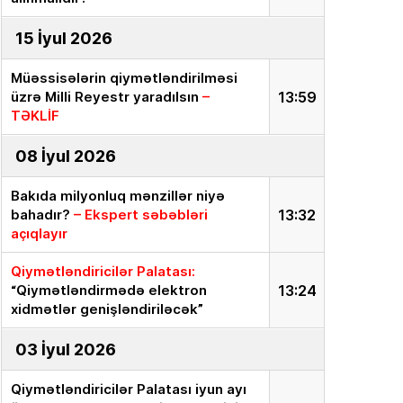
15 İyul 2026
Müəssisələrin qiymətləndirilməsi
üzrə Milli Reyestr yaradılsın
–
13:59
TƏKLİF
08 İyul 2026
Bakıda milyonluq mənzillər niyə
bahadır?
– Ekspert səbəbləri
13:32
açıqlayır
Qiymətləndiricilər Palatası:
“Qiymətləndirmədə elektron
13:24
xidmətlər genişləndiriləcək”
03 İyul 2026
Qiymətləndiricilər Palatası iyun ayı