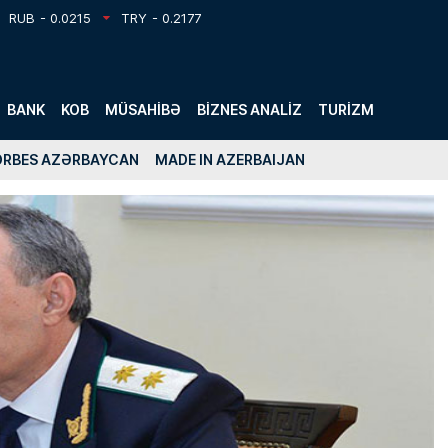
RUB
- 0.0215
TRY
- 0.2177
BANK
KOB
MÜSAHIBƏ
BIZNES ANALIZ
TURIZM
ORBES AZƏRBAYCAN
MADE IN AZERBAIJAN