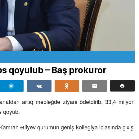
s qoyulub – Baş prokuror
anatdan artıq məbləğdə ziyanı ödətdirib, 33,4 milyon
s qoyub.
 Kamran Əliyev qurumun geniş kollegiya iclasında çıxışı