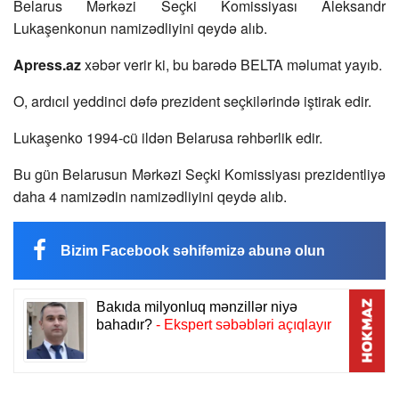
Belarus Mərkəzi Seçki Komissiyası Aleksandr
Lukaşenkonun namizədliyini qeydə alıb.
Apress.az
xəbər verir ki, bu barədə BELTA məlumat yayıb.
O, ardıcıl yeddinci dəfə prezident seçkilərində iştirak edir.
Lukaşenko 1994-cü ildən Belarusa rəhbərlik edir.
Bu gün Belarusun Mərkəzi Seçki Komissiyası prezidentliyə
daha 4 namizədin namizədliyini qeydə alıb.
Bizim Facebook səhifəmizə abunə olun