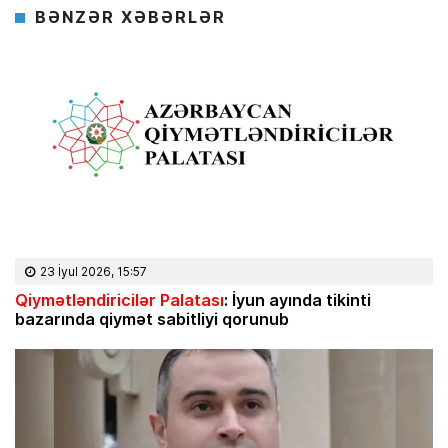
BƏNZƏR XƏBƏRLƏR
23 İyul 2026, 15:57
Qiymətləndiricilər Palatası
: İyun ayında tikinti
bazarında qiymət sabitliyi qorunub