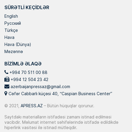
SÜRƏTLI KEÇIDLƏR
English
Русский
Türkçe
Hava
Hava (Dünya)
Məzənnə
BIZIMLƏ ƏLAQƏ
+994 70 511 00 88
+994 12 504 23 42
azerbaijanpressaz@gmail.com
Cəfər Cabbarlı küçəsi 40, “Caspian Business Center”
© 2021,
APRESS.AZ
– Bütün hüquqlar qorunur.
Saytdakı materialların istifadəsi zamanı istinad edilməsi
vacibdir. Məlumat internet səhifələrində istifadə edildikdə
hiperlink vasitəsi ilə istinad mütləqdir.