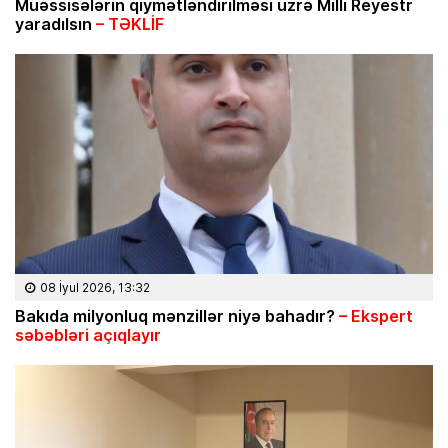
Müəssisələrin qiymətləndirilməsi üzrə Milli Reyestr
yaradılsın
– TƏKLİF
08 İyul 2026, 13:32
Bakıda milyonluq mənzillər niyə bahadır?
– Ekspert
səbəbləri açıqlayır