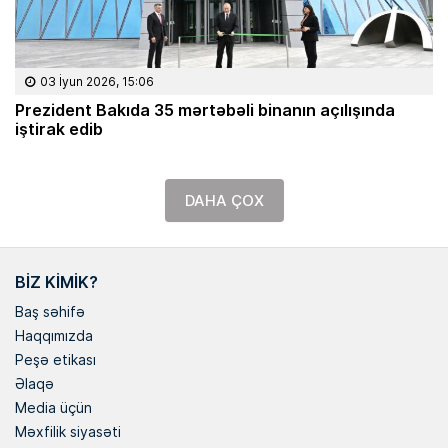
03 İyun 2026, 15:06
Prezident Bakıda 35 mərtəbəli binanın açılışında
iştirak edib
DAHA ÇOX
BIZ KIMIK?
Baş səhifə
Haqqımızda
Peşə etikası
Əlaqə
Media üçün
Məxfilik siyasəti