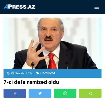
Cəmiyyət
23 Dekabr 2024
7-ci dəfə namizəd oldu