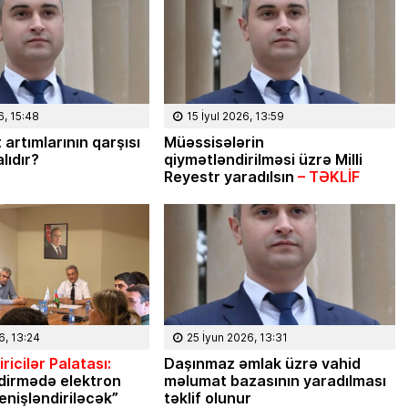
6, 15:48
15 İyul 2026, 13:59
 artımlarının qarşısı
Müəssisələrin
lıdır?
qiymətləndirilməsi üzrə Milli
Reyestr yaradılsın
– TƏKLİF
Mikayıl Mirzəzadə
024, 16:59
24 İyun 2022, 17:14
 və ya 20
6, 13:24
25 İyun 2026, 13:31
Türkiyə iqtidarı və müxalifəti
0 səbəb… –
ricilər Palatası:
Daşınmaz əmlak üzrə vahid
keçmiş futbolçularla
r
dirmədə elektron
məlumat bazasının yaradılması
enişləndiriləcək”
təklif olunur
seçkilərə qatılacaq, yoxsa…