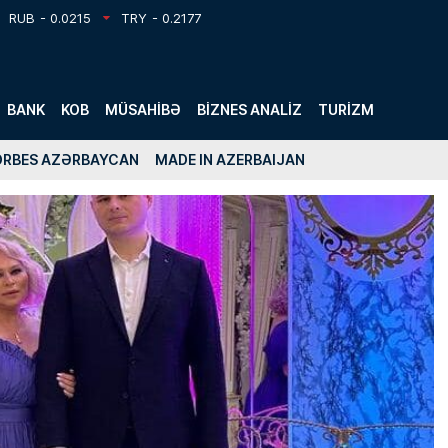
RUB
- 0.0215
TRY
- 0.2177
BANK
KOB
MÜSAHIBƏ
BIZNES ANALIZ
TURIZM
ORBES AZƏRBAYCAN
MADE IN AZERBAIJAN