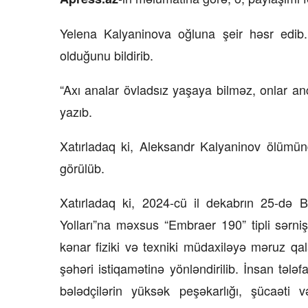
15 İyul 2026, 13:59
Yelena Kalyaninova oğluna şeir həsr edib. 
olduğunu bildirib.
rının qarşısı necə
Müəssisələrin qiymətləndiril
üzrə Milli Reyestr yaradılsın
–
“Axı analar övladsız yaşaya bilməz, onlar 
yazıb.
Xatırladaq ki, Aleksandr Kalyaninov ölümü
görülüb.
Xatırladaq ki, 2024-cü il dekabrın 25-də 
Yolları”na məxsus “Embraer 190” tipli sərn
kənar fiziki və texniki müdaxiləyə məruz qa
şəhəri istiqamətinə yönləndirilib. İnsan tələ
bələdçilərin yüksək peşəkarlığı, şücaəti