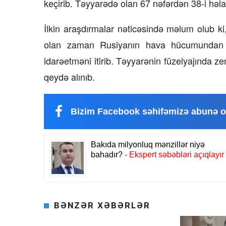
keçirib. Təyyarədə olan 67 nəfərdən 38-i həla
İlkin araşdırmalar nəticəsində məlum olub 
olan zaman Rusiyanın hava hücumundan mü
idarəetməni itirib. Təyyarənin füzelyajında zen
qeydə alınıb.
Bizim Facebook səhifəmizə abunə o
BƏNZƏR XƏBƏRLƏR