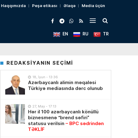
Haqqımızda
Peşə etikası
Əlaqə
Media üçün
EN
RU
TR
REDAKSİYANIN SEÇİMİ
18, İyun - 13:36
Azərbaycanlı alimin məqaləsi
Türkiyə mediasında dərc olunub
27, May - 17:13
Hər il 100 azərbaycanlı könüllü
biznesmenə “brend səfiri”
statusu verilsin
– BPC sədrindən
TƏKLİF