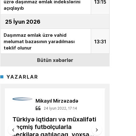
üzrə daşınmaz əmlak indekslərini
13:15
açıqlayıb
25 İyun 2026
Daşınmaz əmlak üzrə vahid
məlumat bazasının yaradılması
13:31
təklif olunur
Bütün xəbərlər
18 İyun 2026
Ekspert:
“İnvestor milyonları aktivə
YAZARLAR
yox, onun dəyərini təyin edən
15:15
sistemə yatırır”
Azərbaycanlı alimin məqaləsi
Mikayıl Mirzəzadə
13:36
Türkiyə mediasında dərc olunub
14 Mart 2022, 21:11
18 ilə ge
Qərbə uzanan kiçik əllər –
tarixi Zə
16 İyun 2026
İqtisadiyyatın Estoniya
44 günlük t
nümunəsi
AQP:
Azərbaycan avtomobil