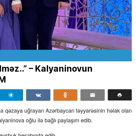
lməz..” – Kalyaninovun
IM
da qəzaya uğrayan Azərbaycan təyyarəsinin həlak olan
lyaninova oğlu ilə bağlı paylaşım edib.
 feysbuk hesabında edib.