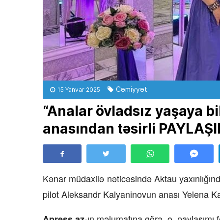
Cəmiyyət
15 Yanvar 2025
“Analar övladsız yaşaya bi
anasından təsirli PAYLAŞ
Kənar müdaxilə nəticəsində Aktau yaxınlığın
pilot Aleksandr Kalyaninovun anası Yelena Ka
-ın məlumatına görə, o, paylaşımı
Apress.az