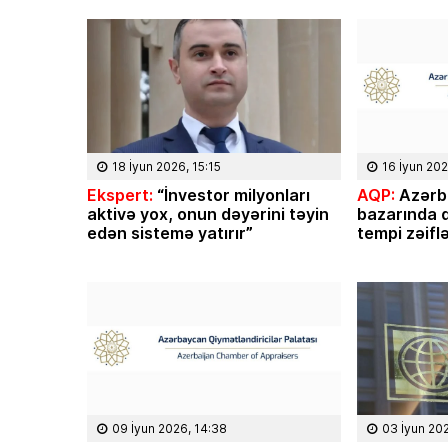
 rayonunun Ərkivan qəsəbəsaində
“İnanıram ki, mənim axıra 
olub. Memarlıq və İnşaat
bilmədiyim taleyüklü məsələ
tetini iqtisadçı-mühəndis ixtisası
işləri sizin köməyiniz və d
irib. İqtisad elmləri doktorudur.
Əliyev başa çatdıra biləc
 Elm və […]
18 İyun 2026, 15:15
16 İyun 202
Ekspert:
“İnvestor milyonları
AQP:
Azərb
aktivə yox, onun dəyərini təyin
bazarında q
edən sistemə yatırır”
tempi zəifl
09 İyun 2026, 14:38
03 İyun 20