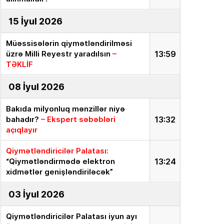
15 İyul 2026
Müəssisələrin qiymətləndirilməsi
üzrə Milli Reyestr yaradılsın
–
13:59
TƏKLİF
08 İyul 2026
Bakıda milyonluq mənzillər niyə
bahadır?
– Ekspert səbəbləri
13:32
açıqlayır
Qiymətləndiricilər Palatası:
“Qiymətləndirmədə elektron
13:24
xidmətlər genişləndiriləcək”
03 İyul 2026
Qiymətləndiricilər Palatası iyun ayı