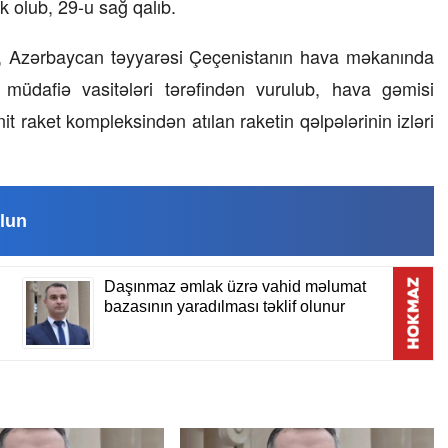
k olub, 29-u sağ qalıb.
ki, Azərbaycan təyyarəsi Çeçenistanın hava məkanında
dafiə vasitələri tərəfindən vurulub, hava gəmisi
it raket kompleksindən atılan raketin qəlpələrinin izləri
lun