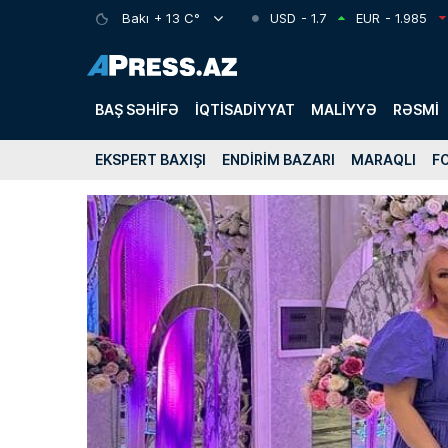
Bakı
+ 13 C°
USD
- 1.7
EUR
- 1.985
BAŞ SƏHIFƏ
İQTISADIYYAT
MALIYYƏ
RƏSMI
EKSPERT BAXIŞI
ENDIRIM BAZARI
MARAQLI
F