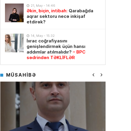
21, May - 14:46
Əkin, biçin, intibah:
Qarabağda
aqrar sektoru necə inkişaf
etdirək?
14, May - 15:32
İxrac coğrafiyasını
genişləndirmək üçün hansı
addımlar atılmalıdır?
– BPC
sədrindən TƏKLİFLƏR
MÜSAHİBƏ