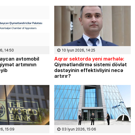
çatdıra
ləri, planları,
Türkiyədə 2023-cü ilin avqust ayında
əstəyinizlə İlham
növbəti prezident seçkiləri keçiriləcək.
ək. Mən […]
Seçkilərə bir ildən çox vaxt qalmasına
baxmayaraq, Türkiyə cəmiyyətində
indidən müzakirələr […]
6, 14:50
10 İyun 2026, 14:25
aycan avtomobil
Aqrar sektorda yeni mərhələ:
iymət artımının
Qiymətləndirmə sistemi dövlət
əyib
dəstəyinin effektivliyini necə
artırır?
26, 15:09
03 İyun 2026, 15:06