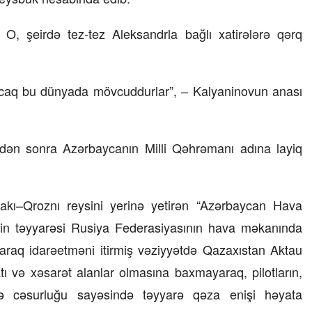
08 İyul 2026, 13:32
O, şeirdə tez-tez Aleksandrla bağlı xatirələrə qərq
məsi
Bakıda milyonluq mənzillər niyə
 TƏKLİF
bahadır?
– Ekspert səbəbləri açıqlayır
ancaq bu dünyada mövcuddurlar”, – Kalyaninovun anası
ndən sonra Azərbaycanın Milli Qəhrəmanı adına layiq
Bakı–Qroznı reysini yerinə yetirən “Azərbaycan Hava
işin təyyarəsi Rusiya Federasiyasının hava məkanında
laraq idarəetməni itirmiş vəziyyətdə Qazaxıstan Aktau
fatı və xəsarət alanlar olmasına baxmayaraq, pilotların,
 və cəsurluğu sayəsində təyyarə qəza enişi həyata