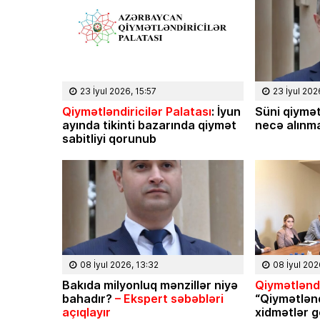
23 İyul 2026, 15:57
23 İyul 202
Qiymətləndiricilər Palatası
: İyun
Süni qiymət
ayında tikinti bazarında qiymət
necə alınma
sabitliyi qorunub
08 Fevral 2024, 15:32
05 Fevral 2
yyə Sabir poeziyası –
Niyə İlham Əliyev
08 İyul 2026, 13:32
08 İyul 202
 Səmədovun
ilin tamamında 2
Bakıda milyonluq mənzillər niyə
Qiymətləndi
imatında
Azər Niftiyev yazı
bahadır?
– Ekspert səbəbləri
“Qiymətlən
açıqlayır
xidmətlər g