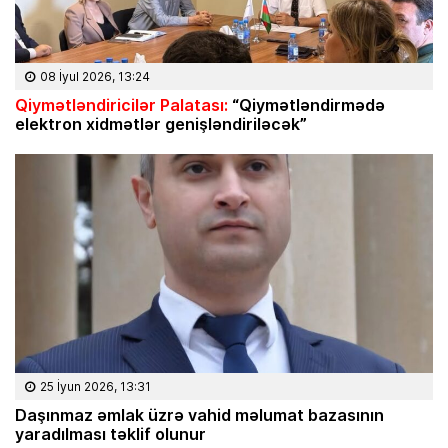
08 İyul 2026, 13:24
Qiymətləndiricilər Palatası:
“Qiymətləndirmədə
elektron xidmətlər genişləndiriləcək”
25 İyun 2026, 13:31
Daşınmaz əmlak üzrə vahid məlumat bazasının
yaradılması təklif olunur