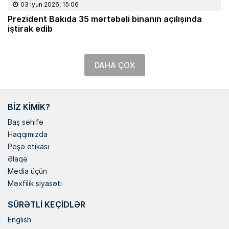
03 İyun 2026, 15:06
Prezident Bakıda 35 mərtəbəli binanın açılışında
iştirak edib
DAHA ÇOX
BIZ KIMIK?
Baş səhifə
Haqqımızda
Peşə etikası
Əlaqə
Media üçün
Məxfilik siyasəti
SÜRƏTLI KEÇIDLƏR
English