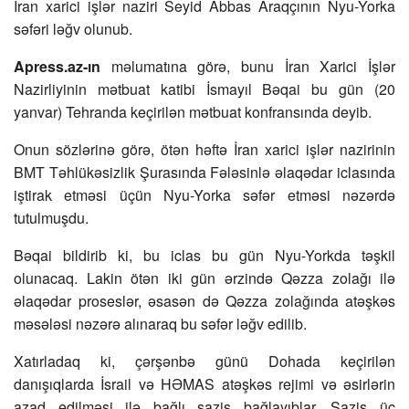
İran xarici işlər naziri Seyid Abbas Araqçının Nyu-Yorka
səfəri ləğv olunub.
Apress.az-ın
məlumatına görə, bunu İran Xarici İşlər
Nazirliyinin mətbuat katibi İsmayıl Bəqai bu gün (20
yanvar) Tehranda keçirilən mətbuat konfransında deyib.
Onun sözlərinə görə, ötən həftə İran xarici işlər nazirinin
BMT Təhlükəsizlik Şurasında Fələsinlə əlaqədar iclasında
iştirak etməsi üçün Nyu-Yorka səfər etməsi nəzərdə
tutulmuşdu.
Bəqai bildirib ki, bu iclas bu gün Nyu-Yorkda təşkil
olunacaq. Lakin ötən iki gün ərzində Qəzza zolağı ilə
əlaqədar proseslər, əsasən də Qəzza zolağında atəşkəs
məsələsi nəzərə alınaraq bu səfər ləğv edilib.
Xatırladaq ki, çərşənbə günü Dohada keçirilən
danışıqlarda İsrail və HƏMAS atəşkəs rejimi və əsirlərin
azad edilməsi ilə bağlı saziş bağlayıblar. Saziş üç