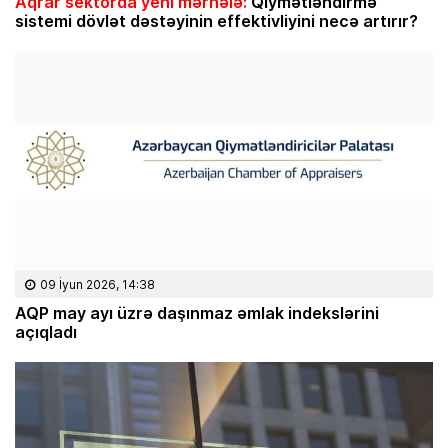
Aqrar sektorda yeni mərhələ:
Qiymətləndirmə
sistemi dövlət dəstəyinin effektivliyini necə artırır?
09 İyun 2026, 14:38
AQP may ayı üzrə daşınmaz əmlak indekslərini
açıqladı