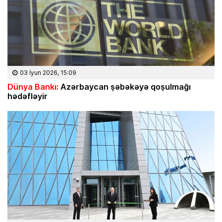
03 İyun 2026, 15:09
Dünya Bankı:
Azərbaycan şəbəkəyə qoşulmağı
hədəfləyir