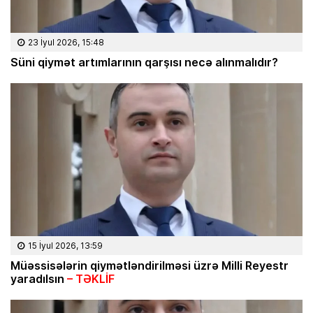
23 İyul 2026, 15:48
Süni qiymət artımlarının qarşısı necə alınmalıdır?
15 İyul 2026, 13:59
Müəssisələrin qiymətləndirilməsi üzrə Milli Reyestr
yaradılsın
– TƏKLİF