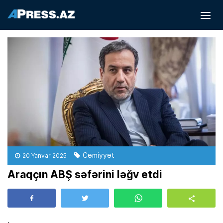
Cəmiyyət
20 Yanvar 2025
Araqçın ABŞ səfərini ləğv etdi