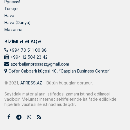
Русский
Türkçe
Hava
Hava (Dünya)
Məzənnə
BIZIMLƏ ƏLAQƏ
+994 70 511 00 88
+994 12 504 23 42
azerbaijanpressaz@gmail.com
Cəfər Cabbarlı küçəsi 40, “Caspian Business Center”
© 2021,
APRESS.AZ
– Bütün hüquqlar qorunur.
Saytdakı materialların istifadəsi zamanı istinad edilməsi
vacibdir. Məlumat internet səhifələrində istifadə edildikdə
hiperlink vasitəsi ilə istinad mütləqdir.