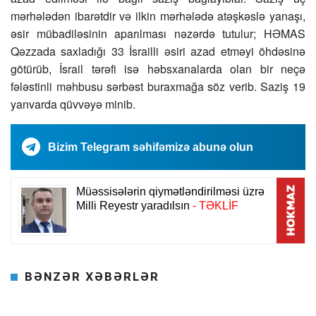
mərhələdən ibarətdir və ilkin mərhələdə atəşkəslə yanaşı,
əsir mübadiləsinin aparılması nəzərdə tutulur; HƏMAS
Qəzzada saxladığı 33 İsrailli əsiri azad etməyi öhdəsinə
götürüb, İsrail tərəfi isə həbsxanalarda olan bir neçə
fələstinli məhbusu sərbəst buraxmağa söz verib. Saziş 19
yanvarda qüvvəyə minib.
Bizim Telegram səhifəmizə abunə olun
BƏNZƏR XƏBƏRLƏR