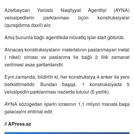
Azərbaycan Yerüstü Nəqliyyat Agentliyi (AYNA)
velosipedlərin parklanması üçün konstruksiyalar
(quraşdırma daxil) alır.
Artıq bununla bağlı agentlikdə müvafiq işlər start götürüb.
Alınacaq konstruksiyaların materialının paslanmayan metal
( nikel) olması və paslanma ilə bağlı 2 illik zəmanət
verilməsi əsas şərtlərdəndir.
Eyni zamanda, bildirilir ki, hər konstruksiya 4 anker ilə yerə
bərkidilməlidir. Bundan başqa, 1 konstruksiyada 5
velosipedin parklanması nəzərdə tutulur (5 yerlik).
AYNA sözügedən işlərin icrasının 1,1 milyon manata başa
gələcəyini ehtimal edir.
// APress.az