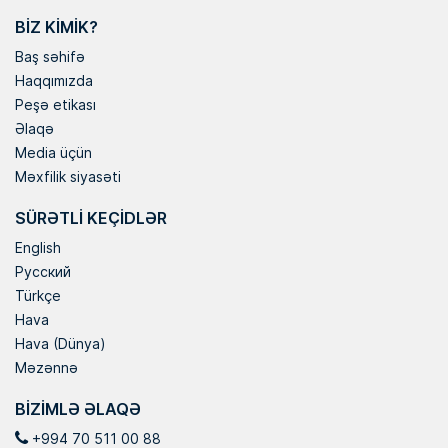
BIZ KIMIK?
Baş səhifə
Haqqımızda
Peşə etikası
Əlaqə
Media üçün
Məxfilik siyasəti
SÜRƏTLI KEÇIDLƏR
English
Русский
Türkçe
Hava
Hava (Dünya)
Məzənnə
BIZIMLƏ ƏLAQƏ
+994 70 511 00 88