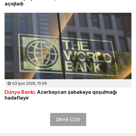
açıqladı
03 İyun 2026, 15:09
Dünya Bankı:
Azərbaycan şəbəkəyə qoşulmağı
hədəfləyir
DAHA ÇOX