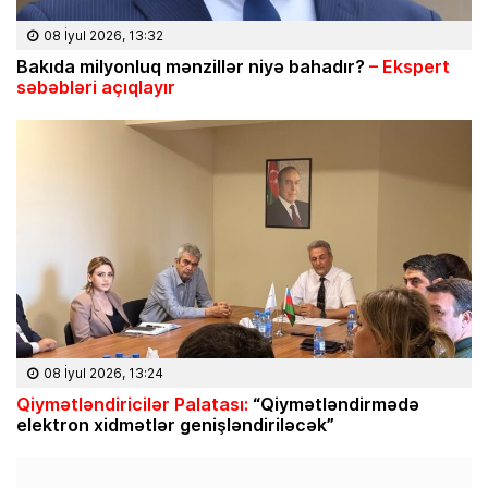
08 İyul 2026, 13:32
Bakıda milyonluq mənzillər niyə bahadır?
– Ekspert
səbəbləri açıqlayır
08 İyul 2026, 13:24
Qiymətləndiricilər Palatası:
“Qiymətləndirmədə
elektron xidmətlər genişləndiriləcək”