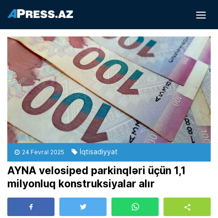
İqtisadiyyat
24 Fevral 2025
AYNA velosiped parkinqləri üçün 1,1
milyonluq konstruksiyalar alır