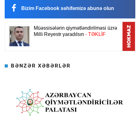
Bizim Facebook səhifəmizə abunə olun
BƏNZƏR XƏBƏRLƏR