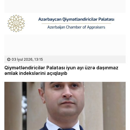
03 İyul 2026, 13:15
Qiymətləndiricilər Palatası iyun ayı üzrə daşınmaz
əmlak indekslərini açıqlayıb