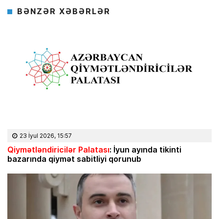
BƏNZƏR XƏBƏRLƏR
23 İyul 2026, 15:57
Qiymətləndiricilər Palatası
: İyun ayında tikinti
bazarında qiymət sabitliyi qorunub