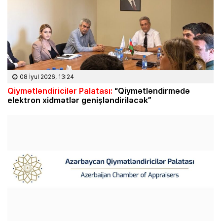
08 İyul 2026, 13:24
Qiymətləndiricilər Palatası:
“Qiymətləndirmədə
elektron xidmətlər genişləndiriləcək”