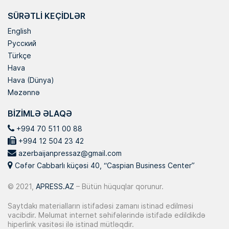
SÜRƏTLI KEÇIDLƏR
English
Русский
Türkçe
Hava
Hava (Dünya)
Məzənnə
BIZIMLƏ ƏLAQƏ
+994 70 511 00 88
+994 12 504 23 42
azerbaijanpressaz@gmail.com
Cəfər Cabbarlı küçəsi 40, “Caspian Business Center”
© 2021,
APRESS.AZ
– Bütün hüquqlar qorunur.
Saytdakı materialların istifadəsi zamanı istinad edilməsi
vacibdir. Məlumat internet səhifələrində istifadə edildikdə
hiperlink vasitəsi ilə istinad mütləqdir.