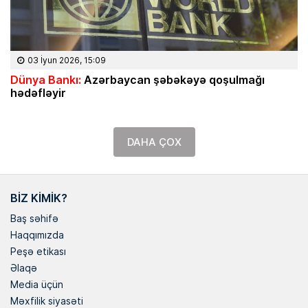
03 İyun 2026, 15:09
Dünya Bankı:
Azərbaycan şəbəkəyə qoşulmağı
hədəfləyir
DAHA ÇOX
BIZ KIMIK?
Baş səhifə
Haqqımızda
Peşə etikası
Əlaqə
Media üçün
Məxfilik siyasəti