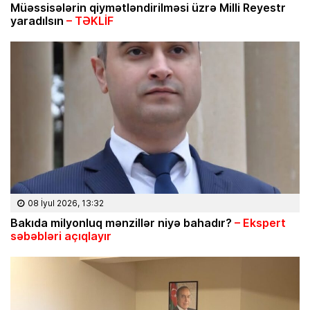
Müəssisələrin qiymətləndirilməsi üzrə Milli Reyestr
yaradılsın
– TƏKLİF
08 İyul 2026, 13:32
Bakıda milyonluq mənzillər niyə bahadır?
– Ekspert
səbəbləri açıqlayır