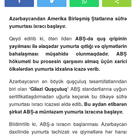
Azərbaycandan Amerika Birləşmiş Ştatlarına süfrə
yumurtası ixracı başlayır.
Qeyd edilib ki, ötən ildən
ABŞ-da quş qripinin
yayılması ilə əlaqədar yumurta qıtlığı və qiymətlərin
bahalaşması müşahidə olunmaqdadır. ABŞ
hökuməti bu prosesin qarşısını almaq üçün xarici
ölkələrdən yumurta idxalına icazə verib.
Azərbaycanın ən böyük quşçuluq təsərrüfatlarından
biri olan “
Giləzi Quşçuluq
” ABŞ standartlarına uyğun
sertifikatlaşdırmadan uğurla keçərək bu ölkəyə süfrə
yumurtası ixracı icazəsi əldə edib
. Bu aydan etibarən
şirkət ABŞ-a müntəzəm yumurta ixracına başlayır.
Bildiririlib ki, ABŞ-a ixracın başlanması Azərbaycan
daxilində yumurta təchizatı və qiymətlərə hər hansı