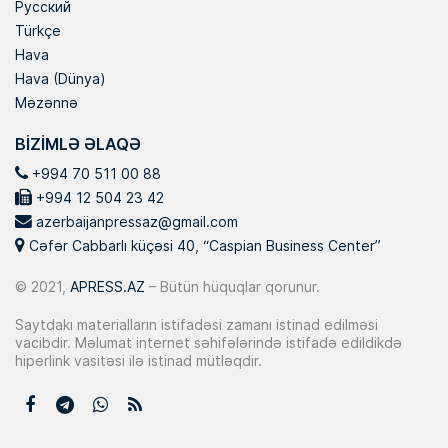
Русский
Türkçe
Hava
Hava (Dünya)
Məzənnə
BIZIMLƏ ƏLAQƏ
+994 70 511 00 88
+994 12 504 23 42
azerbaijanpressaz@gmail.com
Cəfər Cabbarlı küçəsi 40, “Caspian Business Center”
© 2021,
APRESS.AZ
– Bütün hüquqlar qorunur.
Saytdakı materialların istifadəsi zamanı istinad edilməsi
vacibdir. Məlumat internet səhifələrində istifadə edildikdə
hiperlink vasitəsi ilə istinad mütləqdir.