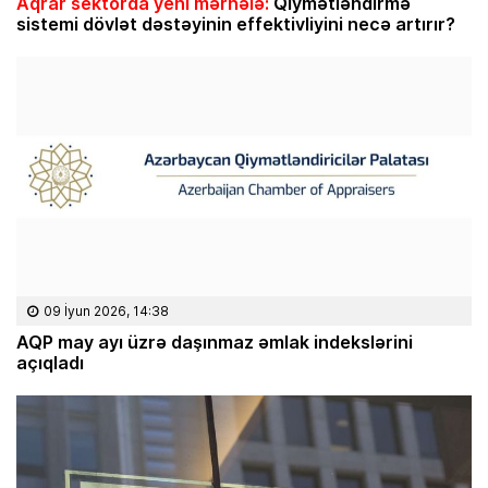
Aqrar sektorda yeni mərhələ:
Qiymətləndirmə
sistemi dövlət dəstəyinin effektivliyini necə artırır?
09 İyun 2026, 14:38
AQP may ayı üzrə daşınmaz əmlak indekslərini
açıqladı