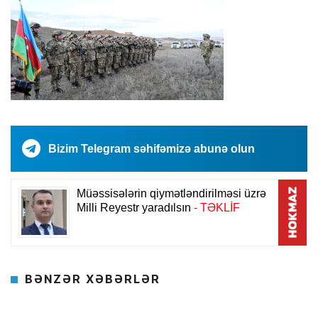
Bizim Telegram səhifəmizə abunə olun
BƏNZƏR XƏBƏRLƏR