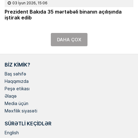
03 İyun 2026, 15:06
Prezident Bakıda 35 mərtəbəli binanın açılışında
iştirak edib
DAHA ÇOX
BIZ KIMIK?
Baş səhifə
Haqqımızda
Peşə etikası
Əlaqə
Media üçün
Məxfilik siyasəti
SÜRƏTLI KEÇIDLƏR
English