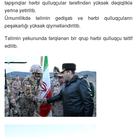
tapşırıqlar hərbi qulluqçular tərəfindən yüksək dəqiqliklə
yerinə yetirilib.
Ümumilikdə təlimin gedişatı və hərbi qulluqçuların
peşəkarlığı yüksək qiymətləndirilib.
Təlimin yekununda fərqlənən bir qrup hərbi qulluqçu təltif
edilib.