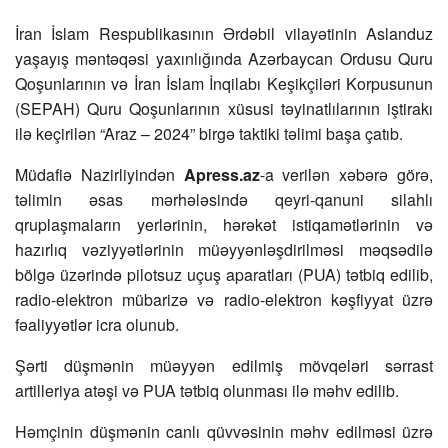
İran İslam Respublikasının Ərdəbil vilayətinin Aslanduz
yaşayış məntəqəsi yaxınlığında Azərbaycan Ordusu Quru
Qoşunlarının və İran İslam İnqilabı Keşikçiləri Korpusunun
(SEPAH) Quru Qoşunlarının xüsusi təyinatlılarının iştirakı
ilə keçirilən “Araz – 2024” birgə taktiki təlimi başa çatıb.
Müdafiə Nazirliyindən
Apress.az
-a verilən xəbərə görə,
təlimin əsas mərhələsində qeyri-qanuni silahlı
qruplaşmaların yerlərinin, hərəkət istiqamətlərinin və
hazırlıq vəziyyətlərinin müəyyənləşdirilməsi məqsədilə
bölgə üzərində pilotsuz uçuş aparatları (PUA) tətbiq edilib,
radio-elektron mübarizə və radio-elektron kəşfiyyat üzrə
fəaliyyətlər icra olunub.
Şərti düşmənin müəyyən edilmiş mövqeləri sərrast
artilleriya atəşi və PUA tətbiq olunması ilə məhv edilib.
Həmçinin düşmənin canlı qüvvəsinin məhv edilməsi üzrə