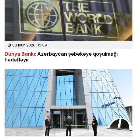
03 İyun 2026, 15:09
Dünya Bankı:
Azərbaycan şəbəkəyə qoşulmağı
hədəfləyir