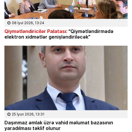
08 İyul 2026, 13:24
Qiymətləndiricilər Palatası:
“Qiymətləndirmədə
elektron xidmətlər genişləndiriləcək”
25 İyun 2026, 13:31
Daşınmaz əmlak üzrə vahid məlumat bazasının
yaradılması təklif olunur