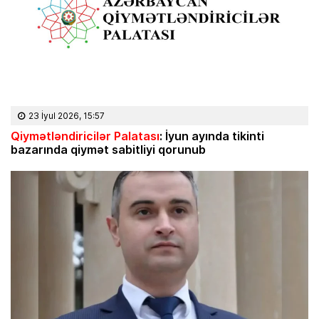
23 İyul 2026, 15:57
Qiymətləndiricilər Palatası
: İyun ayında tikinti
bazarında qiymət sabitliyi qorunub