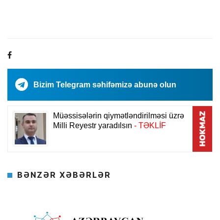
Bizim Telegram səhifəmizə abunə olun
BƏNZƏR XƏBƏRLƏR