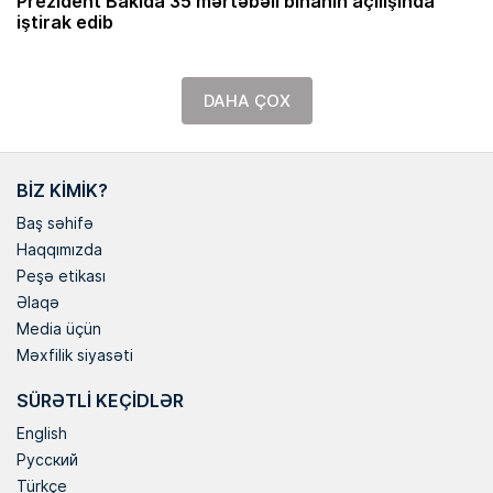
Prezident Bakıda 35 mərtəbəli binanın açılışında
iştirak edib
DAHA ÇOX
BIZ KIMIK?
Baş səhifə
Haqqımızda
Peşə etikası
Əlaqə
Media üçün
Məxfilik siyasəti
SÜRƏTLI KEÇIDLƏR
English
Русский
Türkçe