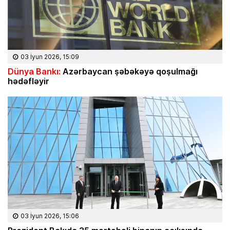
03 İyun 2026, 15:09
Dünya Bankı:
Azərbaycan şəbəkəyə qoşulmağı
hədəfləyir
03 İyun 2026, 15:06