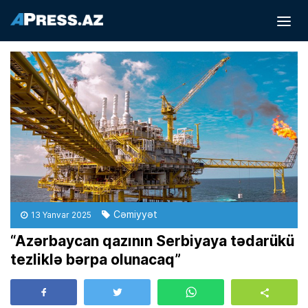
Cəmiyyət
13 Yanvar 2025
“Azərbaycan qazının Serbiyaya tədarükü
tezliklə bərpa olunacaq”