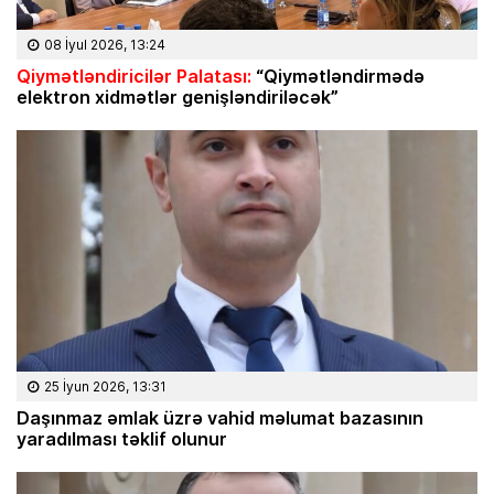
08 İyul 2026, 13:24
Qiymətləndiricilər Palatası:
“Qiymətləndirmədə
elektron xidmətlər genişləndiriləcək”
25 İyun 2026, 13:31
Daşınmaz əmlak üzrə vahid məlumat bazasının
yaradılması təklif olunur