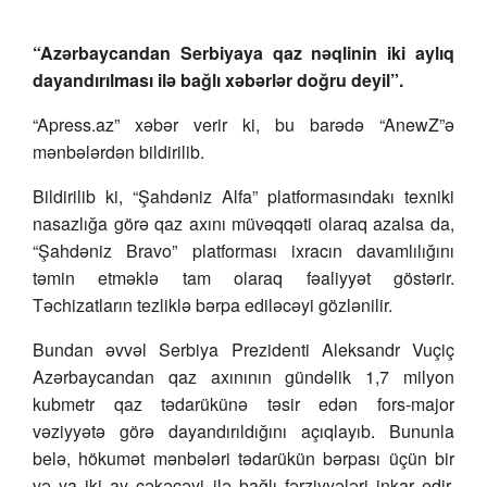
“Azərbaycandan Serbiyaya qaz nəqlinin iki aylıq
dayandırılması ilə bağlı xəbərlər doğru deyil”.
“Apress.az” xəbər verir ki, bu barədə “AnewZ”ə
mənbələrdən bildirilib.
Bildirilib ki, “Şahdəniz Alfa” platformasındakı texniki
nasazlığa görə qaz axını müvəqqəti olaraq azalsa da,
“Şahdəniz Bravo” platforması ixracın davamlılığını
təmin etməklə tam olaraq fəaliyyət göstərir.
Təchizatların tezliklə bərpa ediləcəyi gözlənilir.
Bundan əvvəl Serbiya Prezidenti Aleksandr Vuçiç
Azərbaycandan qaz axınının gündəlik 1,7 milyon
kubmetr qaz tədarükünə təsir edən fors-major
vəziyyətə görə dayandırıldığını açıqlayıb. Bununla
belə, hökumət mənbələri tədarükün bərpası üçün bir
və ya iki ay çəkəcəyi ilə bağlı fərziyyələri inkar edir,