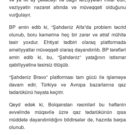
vəziyyətin nəzarət altında və müvəqqəti olduğunu
vurğulayır.
BP əmin edib ki, “Şahdəniz Alfa”da problem təcrid
olunub, boru kəmərinə heç bir zərər və ətraf mühitə
təsir yoxdur. Ehtiyat tədbiri olaraq platformada
əməliyyatlar müvəqqəti olaraq dayandırılıb. BP tərəfləri
əmin edib ki, bu, “Şahdəniz” yatağının istismar
qabiliyyətinə təsirsiz ötüşüb.
“Şahdəniz Bravo” platforması tam gücü ilə işləməyə
davam edir, Türkiyə və Avropa bazarlarına qaz
tədarükünü həyata keçirir.
Qeyd edək ki, Bolqarıstan rəsmiləri bu həftənin
əvvəlində müqavilə üzrə qaz tədarükünün qısa
müddətə dayandırıldığını bildirsələr də, hazırda bərpa
olunub.