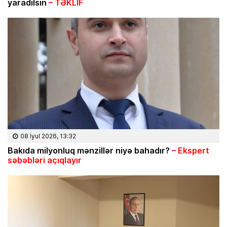
yaradılsın
– TƏKLİF
08 İyul 2026, 13:32
Bakıda milyonluq mənzillər niyə bahadır?
– Ekspert
səbəbləri açıqlayır