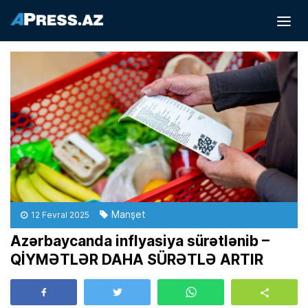
Manşet
12 Fevral 2025
Azərbaycanda inflyasiya sürətlənib –
QİYMƏTLƏR DAHA SÜRƏTLƏ ARTIR