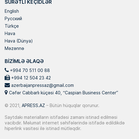
SÜRƏTLI KEÇIDLƏR
English
Русский
Türkçe
Hava
Hava (Dünya)
Məzənnə
BIZIMLƏ ƏLAQƏ
+994 70 511 00 88
+994 12 504 23 42
azerbaijanpressaz@gmail.com
Cəfər Cabbarlı küçəsi 40, “Caspian Business Center”
© 2021,
APRESS.AZ
– Bütün hüquqlar qorunur.
Saytdakı materialların istifadəsi zamanı istinad edilməsi
vacibdir. Məlumat internet səhifələrində istifadə edildikdə
hiperlink vasitəsi ilə istinad mütləqdir.