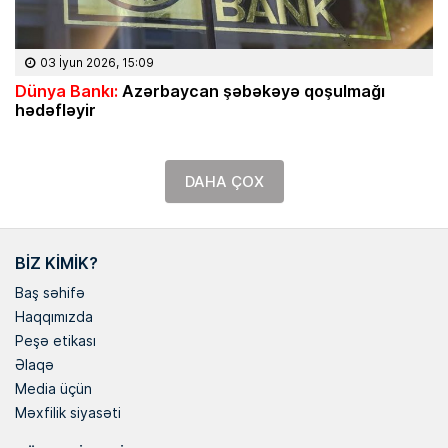
03 İyun 2026, 15:09
Dünya Bankı:
Azərbaycan şəbəkəyə qoşulmağı
hədəfləyir
DAHA ÇOX
BIZ KIMIK?
Baş səhifə
Haqqımızda
Peşə etikası
Əlaqə
Media üçün
Məxfilik siyasəti