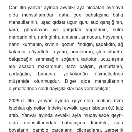
Cari ilin yanvar ayında əvvəlki aya nisbətən ayrı-ayrı
qida məhsullarından daha çox bahalaşma balıq
məhsullarının, uşaq qidası üçün quru süd qarışığının,
kərə, günəbaxan və qarğıdalı yağlarının, süfrə
marqarininin, naringinin, almanın, armudun, heyvanın,
narın, xurmanın, kivinin, qozun, fındığın, şabalıdın, ağ
kələmin, göyərtinin, xiyarın, pomidorun, şirin bibərin,
balqabağın, sarımsağın, soğanın, kartofun, ucuzlaşma
isə əsasən makaronun, təzə balığın, yumurtanın,
portağalın, bananın, yerkökünün qiymətlərində
müşahidə olunmuşdur. Digər qida məhsullarının
qiymətlərində ciddi dəyişikliklər baş verməmişdir.
2025-ci ilin yanvar ayında qeyri-qida malları üzrə
istehlak qiymətləri indeksi əvvəlki aya nisbətən 0,3 faiz
artıb. Yanvar ayında əvvəlki ayla müqayisədə qeyri-
qida məhsullarından bahalaşma kərpicin, sulu
boyaların, pambıq parçaların, çilçıraqların, zərgərlik