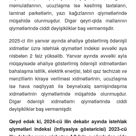
məmulatlarının, ucuzlaşma isə kəsilmiş taxtaların,
laminat parketlərin, yazı kağızlarının qiymətlərində
müşahidə olunmuşdur. Digər qeyri-qida mallarının
qiymətlərində ciddi dəyişikliklər baş verməmişdir.
2025-ci ilin yanvar ayında əhaliyə göstərilmiş ödənişli
xidmətlər üzrə istehlak qiymətləri indeksi əvvəlki aya
nisbətən 2 faiz yüksəlib. Yanvar ayında əvvəlki ayla
müqayisədə əhaliyə göstərilmiş ödənişli xidmətlərdən
bahalaşma istilik, elektrik enerjisi, təbii qaz təchizatı və
mənzillərin kirayə verilməsi xidmətlərinin, ucuzlaşma
isə hava nəqliyyatı ilə beynəlxalq sərnişindaşıma
xidmətlərinin qiymətlərində müşahidə olunmuşdur.
Digər ödənişli xidmətlərin qiymətlərində ciddi
dəyişikliklər baş verməmişdir.
Qeyd edək ki, 2024-cü ilin dekabr ayında istehlak
qiymətləri indeksi (inflyasiya göstəricisi) 2023-cü