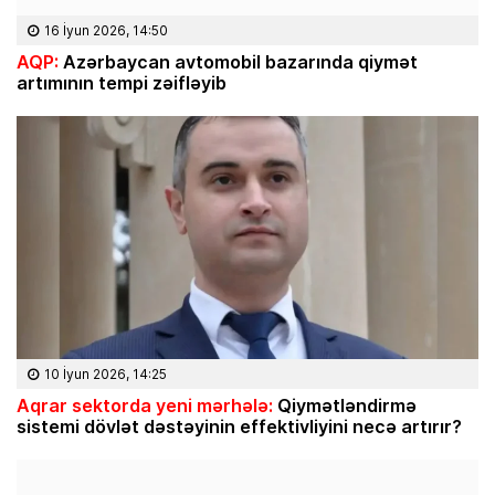
16 İyun 2026, 14:50
AQP:
Azərbaycan avtomobil bazarında qiymət
artımının tempi zəifləyib
10 İyun 2026, 14:25
Aqrar sektorda yeni mərhələ:
Qiymətləndirmə
sistemi dövlət dəstəyinin effektivliyini necə artırır?