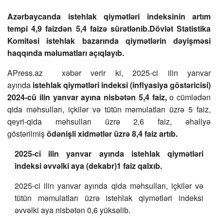
Azərbaycanda istehlak qiymətləri indeksinin artım
tempi 4,9 faizdən 5,4 faizə sürətlənib.Dövlət Statistika
Komitəsi istehlak bazarında qiymətlərin dəyişməsi
haqqında məlumatları açıqlayıb.
APress.az xəbər verir ki, 2025-ci ilin yanvar
ayında
istehlak qiymətləri indeksi (inflyasiya göstəricisi)
2024-cü ilin yanvar ayına nisbətən 5,4 faiz,
o cümlədən
qida məhsulları, içkilər və tütün məmulatları üzrə 5 faiz,
qeyri-qida məhsulları üzrə 2,6 faiz, əhaliyə
göstərilmiş
ödənişli xidmətlər üzrə 8,4 faiz artıb.
2025-ci ilin yanvar ayında istehlak qiymətləri
indeksi əvvəlki aya (dekabr)
1 faiz qalxıb.
2025-ci ilin yanvar ayında qida məhsulları, içkilər və
tütün məmulatları üzrə istehlak qiymətləri indeksi
əvvəlki aya nisbətən 0,6 yüksəlib.