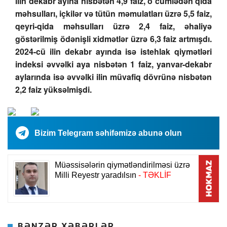
ilin dekabr ayına nisbətən 4,9 faiz, o cümlədən qida
məhsulları, içkilər və tütün məmulatları üzrə 5,5 faiz,
qeyri-qida məhsulları üzrə 2,4 faiz, əhaliyə
göstərilmiş ödənişli xidmətlər üzrə 6,3 faiz artmışdı.
2024-cü ilin dekabr ayında isə istehlak qiymətləri
indeksi əvvəlki aya nisbətən 1 faiz, yanvar-dekabr
aylarında isə əvvəlki ilin müvafiq dövrünə nisbətən
2,2 faiz yüksəlmişdi.
Bizim Telegram səhifəmizə abunə olun
BƏNZƏR XƏBƏRLƏR