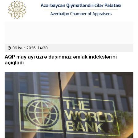
09 İyun 2026, 14:38
AQP may ayı üzrə daşınmaz əmlak indekslərini
açıqladı