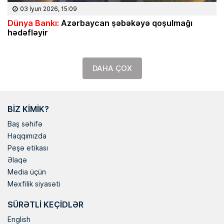
03 İyun 2026, 15:09
Dünya Bankı:
Azərbaycan şəbəkəyə qoşulmağı
hədəfləyir
DAHA ÇOX
BIZ KIMIK?
Baş səhifə
Haqqımızda
Peşə etikası
Əlaqə
Media üçün
Məxfilik siyasəti
SÜRƏTLI KEÇIDLƏR
English