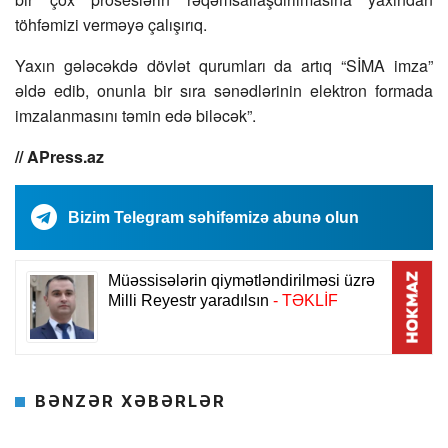
töhfəmizi verməyə çalışırıq.
Yaxın gələcəkdə dövlət qurumları da artıq “SİMA imza”
əldə edib, onunla bir sıra sənədlərinin elektron formada
imzalanmasını təmin edə biləcək”.
// APress.az
Bizim Telegram səhifəmizə abunə olun
BƏNZƏR XƏBƏRLƏR