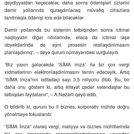
qeydiyyatdan keçəcəklər, daha sonra ödənişləri üzlərini
dəmir yollarında quraşdırılacaq müvafiq cihazlara
tanıtmaqla ödənişi icra edə biləcəklər.
Dəmir yollarında bu sistemin tətbiqindən sonra ictimai
nəqliyyatın digər növlərində, eləcə də ictimai iaşə
obyektlərində də eyni prosesin reallaşdırılmasını
planlaşdırırıq”, – deyə qurum nümayəndəsi vurğulayıb.
“Biz yaxın gələcəkdə “SİMA imza” ilə bir çox vergi
xidmətlərinin elektronlaşdırılmasını təmin edəcəyik. Artıq
“SİMA imza”nın istifadəçi sayı 3,5 milyonu ötüb. Bu, bir
daha onu göstərir ki, artıq kifayət qədər vətəndaşlar bu
tətbiqdən faydalanır”, – A.Nəzərli qeyd edib.
O bildirib ki, qurum bu il biznes, korporativ mühitə doğru
yönəlməyə fokuslanıb:
“SİMA İmza” olaraq vergi, maliyyə və biznes mühitlərində
bir çox proseslərin rəqəmsallaşdırılmasına yaxından