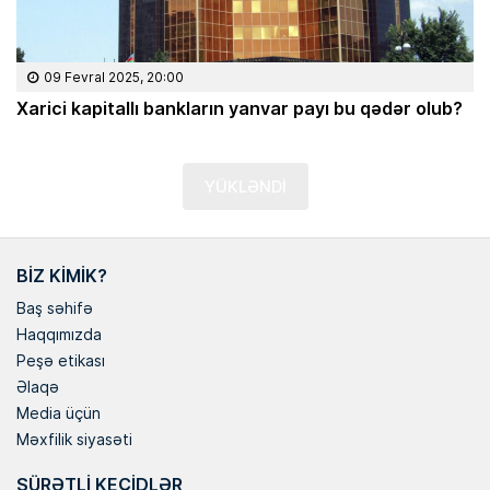
09 Fevral 2025, 20:00
Xarici kapitallı bankların yanvar payı bu qədər olub?
YÜKLƏNDİ
BIZ KIMIK?
Baş səhifə
Haqqımızda
Peşə etikası
Əlaqə
Media üçün
Məxfilik siyasəti
SÜRƏTLI KEÇIDLƏR