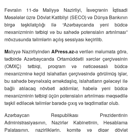
Fevralın 11-də Maliyyə Nazirliyi, İsveçrənin İqtisadi
Məsələlər üzrə Dövlət Katibliyi (SECO) və Dünya Bankının
birgə təşkilatçılığı ilə “Azərbaycanda yeni büdcə
mexanizminin tətbiqi və bu sahədə potensialın artırılması”
mövzusunda təlimlərin açılış sessiyası keçirilib.
M
aliyyə Nazirliyindən
APress.az-
a verilən məlumata görə,
tədbirdə Azərbaycanda Ortamüddətli xərclər çərçivəsinin
(OMXÇ) tətbiqi, proqram və nəticəəsaslı büdcə
mexanizminə keçid islahatları çərçivəsində görülmüş işlər,
bu sahədə beynəlxalq əməkdaşlıq, islahatların gələcəyi ilə
bağlı atılacaq növbəti addımlar, habelə yeni büdcə
mexanizminin tətbiqi üçün potensialın artırılması məqsədilə
təşkil ediləcək təlimlər barədə çıxış və təqdimatlar olub.
Azərbaycan Respublikası Prezidentinin
Administrasiyasının, Nazirlər Kabinetinin, Hesablama
Palatasının, nazirliklərin, komitə və digər dövlət