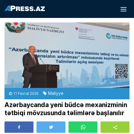
Maliyyə
11 Fevral 2025
Azərbaycanda yeni büdcə mexanizminin
tətbiqi mövzusunda təlimlərə başlanılır