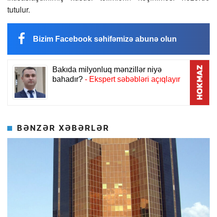
tutulur.
Bizim Facebook səhifəmizə abunə olun
BƏNZƏR XƏBƏRLƏR