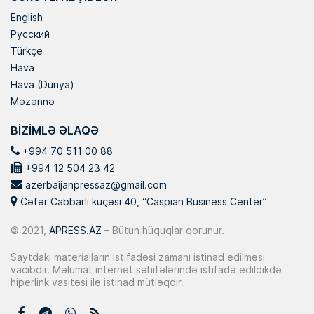
English
Русский
Türkçe
Hava
Hava (Dünya)
Məzənnə
BIZIMLƏ ƏLAQƏ
+994 70 511 00 88
+994 12 504 23 42
azerbaijanpressaz@gmail.com
Cəfər Cabbarlı küçəsi 40, “Caspian Business Center”
© 2021,
APRESS.AZ
– Bütün hüquqlar qorunur.
Saytdakı materialların istifadəsi zamanı istinad edilməsi
vacibdir. Məlumat internet səhifələrində istifadə edildikdə
hiperlink vasitəsi ilə istinad mütləqdir.