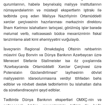
qurumlarının, habelə beynəlxalq maliyyə institutlarının
nümayəndələrinin və müstəqil ekspertlərin iştirakı ilə
tədbirdə çıxış edən Maliyyə Nazirliyinin Ortamüddətli
xərclər çərçivəsinin hazırlanması mərkəzinin direktoru
İlham Kərimov islahatların tarixçəsi, görülmüş işlər barədə
məlumat verib, nəticəəsaslı büdcə mexanizminin fiskal
tənzimləmə aləti kimi əhəmiyyətini vurğulayıb.
İsveçrənin Regional Əməkdaşlıq Ofisinin rəhbərinin
müavini Guy Bonvin və Dünya Bankının Azərbaycan üzrə
Meneceri Stefanie Stallmeister isə öz çıxışlarında
“Azərbaycanda Ortamüddətli Xərclər Çərçivəsi üzrə
Potensialın Gücləndirilməsi” layihəsinin dövlət
maliyyəsinin idarəolunmasına verdiyi töhfədən bəhs
ediblər və növbəti dəstək tədbirlərinin bu islahatları daha
da sürətləndirəcəyini qeyd ediblər.
Tədbirdə Dünya Bankının ekspertləri OMXÇ-nin və