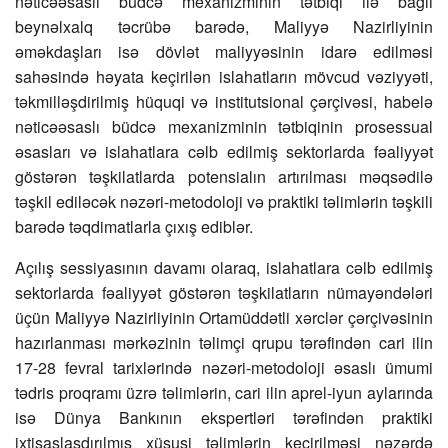
nəticəəsaslı büdcə mexanizminin tətbiqi ilə bağlı
beynəlxalq təcrübə barədə, Maliyyə Nazirliyinin
əməkdaşları isə dövlət maliyyəsinin idarə edilməsi
sahəsində həyata keçirilən islahatların mövcud vəziyyəti,
təkmilləşdirilmiş hüquqi və institutsional çərçivəsi, habelə
nəticəəsaslı büdcə mexanizminin tətbiqinin prosessual
əsasları və islahatlara cəlb edilmiş sektorlarda fəaliyyət
göstərən təşkilatlarda potensialın artırılması məqsədilə
təşkil ediləcək nəzəri-metodoloji və praktiki təlimlərin təşkili
barədə təqdimatlarla çıxış ediblər.
Açılış sessiyasının davamı olaraq, islahatlara cəlb edilmiş
sektorlarda fəaliyyət göstərən təşkilatların nümayəndələri
üçün Maliyyə Nazirliyinin Ortamüddətli xərclər çərçivəsinin
hazırlanması mərkəzinin təlimçi qrupu tərəfindən cari ilin
17-28 fevral tarixlərində nəzəri-metodoloji əsaslı ümumi
tədris proqramı üzrə təlimlərin, cari ilin aprel-iyun aylarında
isə Dünya Bankının ekspertləri tərəfindən praktiki
ixtisaslaşdırılmış xüsusi təlimlərin keçirilməsi nəzərdə