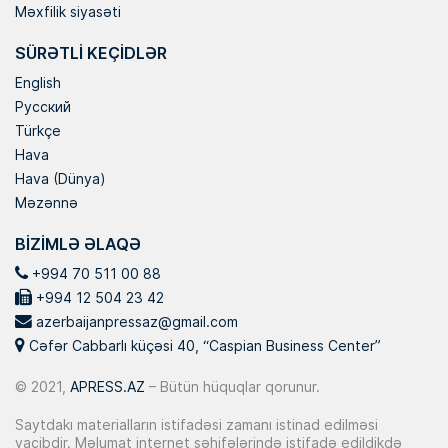
Məxfilik siyasəti
SÜRƏTLI KEÇIDLƏR
English
Русский
Türkçe
Hava
Hava (Dünya)
Məzənnə
BIZIMLƏ ƏLAQƏ
+994 70 511 00 88
+994 12 504 23 42
azerbaijanpressaz@gmail.com
Cəfər Cabbarlı küçəsi 40, “Caspian Business Center”
© 2021,
APRESS.AZ
– Bütün hüquqlar qorunur.
Saytdakı materialların istifadəsi zamanı istinad edilməsi
vacibdir. Məlumat internet səhifələrində istifadə edildikdə