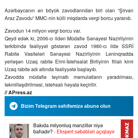
Azərbaycanın ən böyük zavodlarından biri olan “Şirvan
Araz Zavodu” MMC-nin külli miqdarda vergi borcu yaranıb.
Zavodun 14 milyon vergi borcu var.
Qeyd edək ki, 2006-cı ildən Müdafiə Sənayesi Nazirliyinin
tərkibində fəaliyyət göstərən zavod 1980-cı ildə SSRİ
Rabitə Vasitələri Sənayesi Nazirliyinin Leninqradda
yerləşən Uzaq rabitə Elmi-İstehsalat Birliyinin filialı kimi
Uzaq rabitə adı altında fəaliyyətə başlayıb.
Zavodda müdafiə təyinatlı məmulatların yaradılması,
təkmilləşdirilməsi, istehsalı həyata keçirilir.
// APress.az
Bizim Telegram səhifəmizə abunə olun