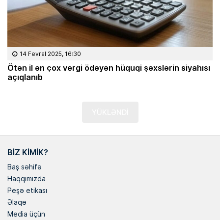
14 Fevral 2025, 16:30
Ötən il ən çox vergi ödəyən hüquqi şəxslərin siyahısı
açıqlanıb
YÜKLƏNDİ
BIZ KIMIK?
Baş səhifə
Haqqımızda
Peşə etikası
Əlaqə
Media üçün