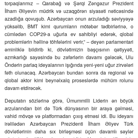
torpaqlarımız – Qarabağ və Şərqi Zəngəzur Prezident
İlham Əliyevin müdrik və uzaqgörən siyasəti nəticəsində
azadlığa qovuşub. Azərbaycan onun arzuladığı səviyyəyə
yüksəlib, BMT kimi qurumların mötəbər tədbirlərinə, o
cümlədən COP29-a uğurla ev sahibliyi edərək, qlobal
problemlərin həllinə töhfələrini verir,” – deyən parlamentari
əminliklə bildirib ki, dövlətimizin başçısının qətiyyəti,
əzmkarlığı sayəsində bu zəfərlərin davamı gələcək, Ulu
Öndərin parlaq ideyalarının işığında yeni-yeni uğur zirvələri
fəth olunacaq. Azərbaycan bundan sonra da regional və
qlobal aktor kimi beynəlxalq proseslərdə mühüm rolunu
davam etdirəcək.
Deputatın sözlərinə görə, Ümummilli Liderin ən böyük
arzularından biri də Türk dünyasının bir araya gəlməsi,
vahid mövqe və platformadan çıxış etməsi idi. Bu ideyanı
irəlilədən Azərbaycan Prezidenti İlham Əliyev Türk
dövlətlərinin daha sıx birləşməsi üçün davamlı səylər