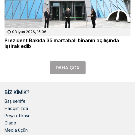
03 İyun 2026, 15:06
Prezident Bakıda 35 mərtəbəli binanın açılışında
iştirak edib
DAHA ÇOX
BIZ KIMIK?
Baş səhifə
Haqqımızda
Peşə etikası
Əlaqə
Media üçün