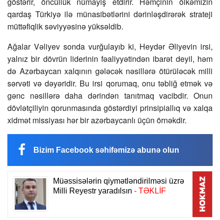
göstərir, öncüllük nümayiş etdirir. Həmçinin ölkəmizin
qardaş Türkiyə ilə münasibətlərini dərinləşdirərək strateji
müttəfiqlik səviyyəsinə yüksəldib.
Ağalar Vəliyev sonda vurğulayıb ki, Heydər Əliyevin irsi,
yalnız bir dövrün liderinin fəaliyyətindən ibarət deyil, həm
də Azərbaycan xalqının gələcək nəsillərə ötürüləcək milli
sərvəti və dəyəridir. Bu irsi qorumaq, onu təbliğ etmək və
gənc nəsillərə daha dərindən tanıtmaq vacibdir. Onun
dövlətçiliyin qorunmasında göstərdiyi prinsipiallıq və xalqa
xidmət missiyası hər bir azərbaycanlı üçün örnəkdir.
Bizim Facebook səhifəmizə abunə olun