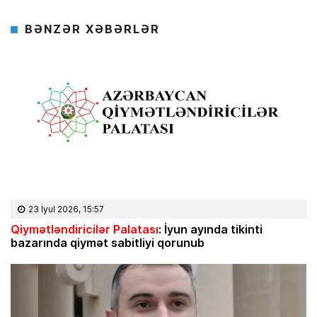
BƏNZƏR XƏBƏRLƏR
23 İyul 2026, 15:57
Qiymətləndiricilər Palatası
: İyun ayında tikinti
bazarında qiymət sabitliyi qorunub