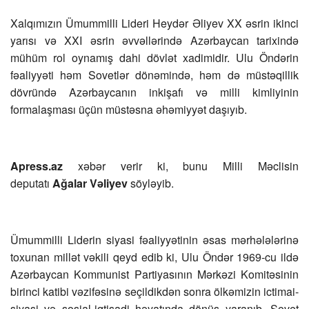
Xalqımızın Ümummilli Lideri Heydər Əliyev XX əsrin ikinci
yarısı və XXI əsrin əvvəllərində Azərbaycan tarixində
mühüm rol oynamış dahi dövlət xadimidir. Ulu Öndərin
fəaliyyəti həm Sovetlər dönəmində, həm də müstəqillik
dövründə Azərbaycanın inkişafı və milli kimliyinin
formalaşması üçün müstəsna əhəmiyyət daşıyıb.
Apress.az
xəbər verir ki, bunu Milli Məclisin
deputatı
Ağalar Vəliyev
söyləyib.
Ümummilli Liderin siyasi fəaliyyətinin əsas mərhələlərinə
toxunan millət vəkili qeyd edib ki, Ulu Öndər 1969-cu ildə
Azərbaycan Kommunist Partiyasının Mərkəzi Komitəsinin
birinci katibi vəzifəsinə seçildikdən sonra ölkəmizin ictimai-
siyasi və sosial-iqtisadi həyatında dönüş yaranıb. Sovet