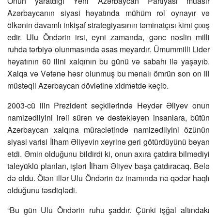
Onun yaratdığı Yeni Azərbaycan Partiyası müasir
Azərbaycanın siyasi həyatında mühüm rol oynayır və
ölkənin davamlı inkişaf strategiyasının təminatçısı kimi çıxış
edir. Ulu Öndərin irsi, eyni zamanda, gənc nəslin milli
ruhda tərbiyə olunmasında əsas meyardır. Ümummilli Lider
həyatının 60 ilini xalqının bu günü və sabahı ilə yaşayıb.
Xalqa və Vətənə həsr olunmuş bu mənalı ömrün son on ili
müstəqil Azərbaycan dövlətinə xidmətdə keçib.
2003-cü ilin Prezident seçkilərində Heydər Əliyev onun
namizədliyini irəli sürən və dəstəkləyən insanlara, bütün
Azərbaycan xalqına müraciətində namizədliyini özünün
siyasi varisi İlham Əliyevin xeyrinə geri götürdüyünü bəyan
etdi. Əmin olduğunu bildirdi ki, onun axıra çatdıra bilmədiyi
taleyüklü planları, işləri İlham Əliyev başa çatdıracaq. Belə
də oldu. Ötən illər Ulu Öndərin öz inamında nə qədər haqlı
olduğunu təsdiqlədi.
“Bu gün Ulu Öndərin ruhu şaddır. Çünki işğal altındakı