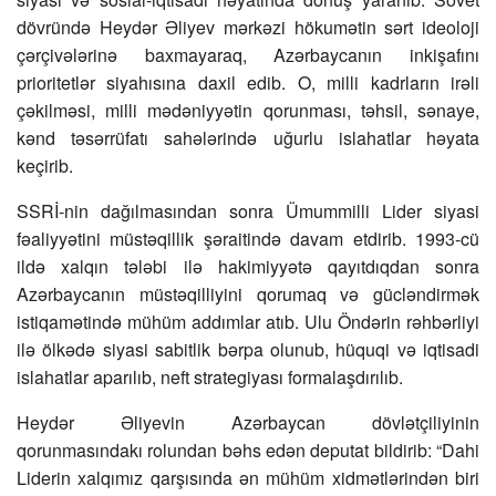
dövründə Heydər Əliyev mərkəzi hökumətin sərt ideoloji
çərçivələrinə baxmayaraq, Azərbaycanın inkişafını
prioritetlər siyahısına daxil edib. O, milli kadrların irəli
çəkilməsi, milli mədəniyyətin qorunması, təhsil, sənaye,
kənd təsərrüfatı sahələrində uğurlu islahatlar həyata
keçirib.
SSRİ-nin dağılmasından sonra Ümummilli Lider siyasi
fəaliyyətini müstəqillik şəraitində davam etdirib. 1993-cü
ildə xalqın tələbi ilə hakimiyyətə qayıtdıqdan sonra
Azərbaycanın müstəqilliyini qorumaq və gücləndirmək
istiqamətində mühüm addımlar atıb. Ulu Öndərin rəhbərliyi
ilə ölkədə siyasi sabitlik bərpa olunub, hüquqi və iqtisadi
islahatlar aparılıb, neft strategiyası formalaşdırılıb.
Heydər Əliyevin Azərbaycan dövlətçiliyinin
qorunmasındakı rolundan bəhs edən deputat bildirib: “Dahi
Liderin xalqımız qarşısında ən mühüm xidmətlərindən biri