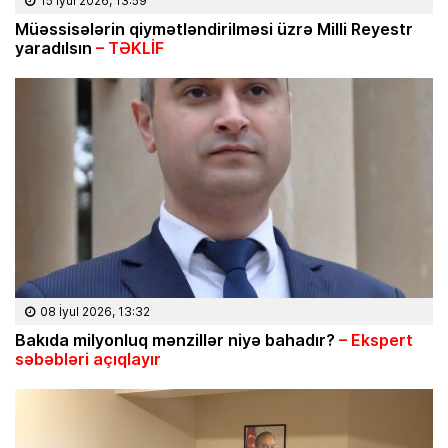
15 İyul 2026, 13:59
Müəssisələrin qiymətləndirilməsi üzrə Milli Reyestr
yaradılsın
– TƏKLİF
08 İyul 2026, 13:32
Bakıda milyonluq mənzillər niyə bahadır?
– Ekspert
səbəbləri açıqlayır