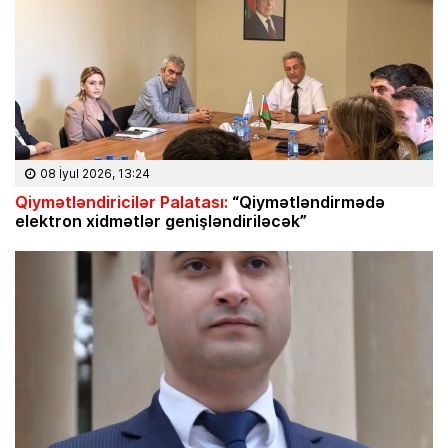
08 İyul 2026, 13:24
Qiymətləndiricilər Palatası:
“Qiymətləndirmədə
elektron xidmətlər genişləndiriləcək”