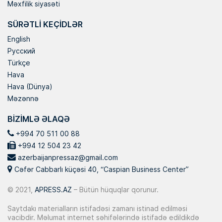
Məxfilik siyasəti
SÜRƏTLI KEÇIDLƏR
English
Русский
Türkçe
Hava
Hava (Dünya)
Məzənnə
BIZIMLƏ ƏLAQƏ
+994 70 511 00 88
+994 12 504 23 42
azerbaijanpressaz@gmail.com
Cəfər Cabbarlı küçəsi 40, “Caspian Business Center”
© 2021,
APRESS.AZ
– Bütün hüquqlar qorunur.
Saytdakı materialların istifadəsi zamanı istinad edilməsi
vacibdir. Məlumat internet səhifələrində istifadə edildikdə