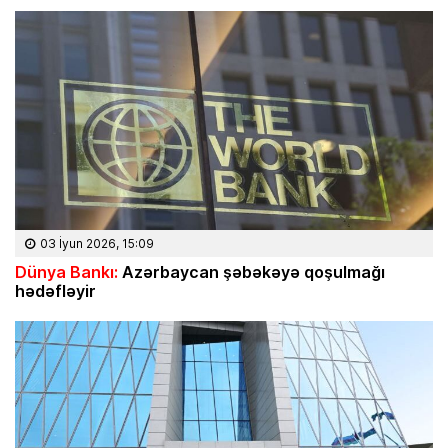
03 İyun 2026, 15:09
Dünya Bankı:
Azərbaycan şəbəkəyə qoşulmağı
hədəfləyir