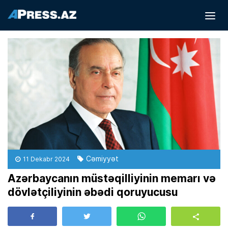
Cəmiyyət
11 Dekabr 2024
Azərbaycanın müstəqilliyinin memarı və
dövlətçiliyinin əbədi qoruyucusu