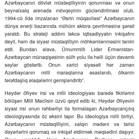
Azərbaycanın dövlət müstəqilliyinin qorunması və onun
beynəlxalq arenada mövqeyinin gücləndirilməsi olub.
1994-cü ildə imzalanan “Əsrin müqaviləsi” Azərbaycanın
dünya enerji bazarında mühüm aktora çevrilməsinə şərait
yaratdı. Bu strateji addım təkcə iqtisadiyyatın inkişafını
deyil, həm də siyasi müstəqilliyin möhkəmlənməsini təmin
etdi. Bundan əlavə, Ümummilli Lider Ermənistan-
Azərbaycan münaqişəsinin sülh yolu ilə həlli üçün davamlı
səylər göstərib. Onun xarici siyasəti hər zaman
Azərbaycanın milli maraqlarına əsaslanıb, ölkənin
tərəfdaşlıq əlaqələrini genişləndirib”.
Heydər Əliyev irsi və milli ideologiyası barədə fikirlərini
bölüşən Milli Məclisin üzvü qeyd edib ki, Heydər Əliyevin
siyasi irsi onun rəhbərliyi ilə formalaşan Azərbaycançılıq
ideologiyasında öz əksini tapır. Bu ideologiya milli birliyi,
Azərbaycanın müstəqilliyini, xalqın mədəni və tarixi
dəyərlərini qorumaq və inkişaf etdirmək məqsədini daşıyır.