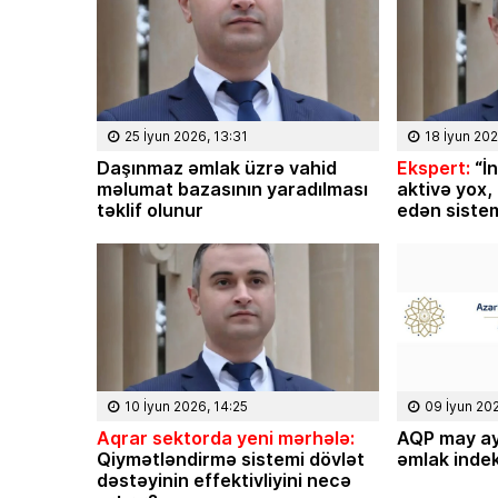
25 İyun 2026, 13:31
18 İyun 202
Daşınmaz əmlak üzrə vahid
Ekspert:
“İn
məlumat bazasının yaradılması
aktivə yox,
təklif olunur
edən sistem
08 Fevral 2
Rəsmiyyə Sabir p
10 İyun 2026, 14:25
09 İyun 20
Ayıq Səmədovun
Aqrar sektorda yeni mərhələ:
AQP may ay
Qiymətləndirmə sistemi dövlət
əmlak indek
təqdimatında
dəstəyinin effektivliyini necə