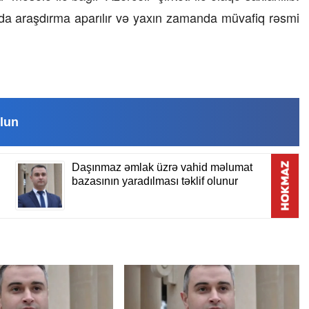
rda araşdırma aparılır və yaxın zamanda müvafiq rəsmi
15 İyul 2026, 13:59
ı necə
Müəssisələrin qiymətləndirilməsi
üzrə Milli Reyestr yaradılsın
– TƏKLİF
lun