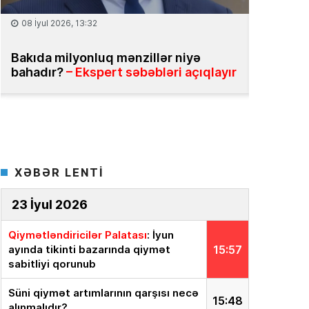
08 İyul 2026, 13:32
25 İyun 2026
Bakıda milyonluq mənzillər niyə
Daşınmaz
bahadır?
– Ekspert səbəbləri açıqlayır
bazasının 
XƏBƏR LENTİ
23 İyul 2026
Qiymətləndiricilər Palatası
: İyun
ayında tikinti bazarında qiymət
15:57
sabitliyi qorunub
Süni qiymət artımlarının qarşısı necə
15:48
alınmalıdır?