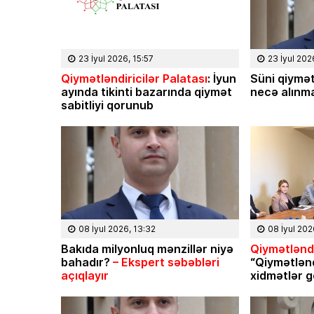
23 İyul 2026, 15:57
23 İyul 202
Qiymətləndiricilər Palatası
: İyun
Süni qiymət
ayında tikinti bazarında qiymət
necə alınma
sabitliyi qorunub
08 İyul 2026, 13:32
08 İyul 202
Bakıda milyonluq mənzillər niyə
Qiymətləndi
bahadır?
– Ekspert səbəbləri
“Qiymətlən
açıqlayır
xidmətlər g