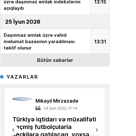
üzrə daşınmaz əmlak indekslərini
13:15
açıqlayıb
25 İyun 2026
Daşınmaz əmlak üzrə vahid
məlumat bazasının yaradılması
13:31
təklif olunur
Bütün xəbərlər
18 İyun 2026
Ekspert:
“İnvestor milyonları aktivə
YAZARLAR
yox, onun dəyərini təyin edən
15:15
sistemə yatırır”
Azərbaycanlı alimin məqaləsi
Mikayıl Mirzəzadə
13:36
Türkiyə mediasında dərc olunub
24 İyun 2022, 17:14
Türkiyə iqtidarı və müxalifəti
Qərbə uz
16 İyun 2026
keçmiş futbolçularla
İqtisadi
seçkilərə qatılacaq, yoxsa…
nümunə
AQP:
Azərbaycan avtomobil