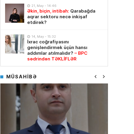
21, May - 14:46
Əkin, biçin, intibah:
Qarabağda
aqrar sektoru necə inkişaf
etdirək?
14, May - 15:32
İxrac coğrafiyasını
genişləndirmək üçün hansı
addımlar atılmalıdır?
– BPC
sədrindən TƏKLİFLƏR
MÜSAHİBƏ