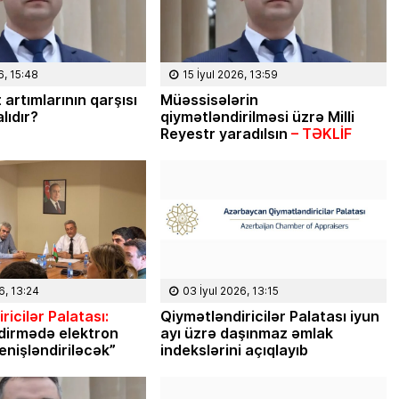
6, 15:48
15 İyul 2026, 13:59
 artımlarının qarşısı
Müəssisələrin
lıdır?
qiymətləndirilməsi üzrə Milli
Reyestr yaradılsın
– TƏKLİF
6, 13:24
03 İyul 2026, 13:15
ricilər Palatası:
Qiymətləndiricilər Palatası iyun
dirmədə elektron
ayı üzrə daşınmaz əmlak
enişləndiriləcək”
indekslərini açıqlayıb