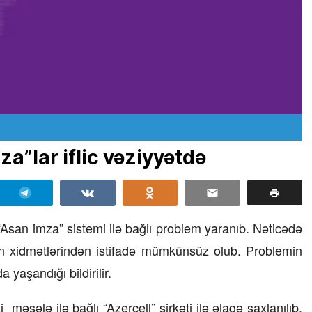
za”lar iflic vəziyyətdə
“Asan imza” sistemi ilə bağlı problem yaranıb. Nəticədə
on xidmətlərindən istifadə mümkünsüz olub. Problemin
yaşandığı bildirilir.
məsələ ilə bağlı “Azercell” şirkəti ilə əlaqə saxlanılıb.