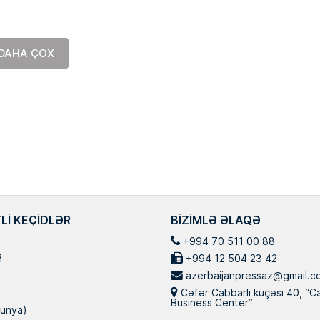
an qəsəbəsaində
“İnanıram ki, mənim axıra çatdıra
 İnşaat
bilmədiyim taleyüklü məsələləri, planları,
həndis ixtisası
işləri sizin köməyiniz və dəstəyinizlə İlham
ri doktorudur.
Əliyev başa çatdıra biləcək. Mən […]
DAHA ÇOX
LI KEÇIDLƏR
BIZIMLƏ ƏLAQƏ
+994 70 511 00 88
й
+994 12 504 23 42
azerbaijanpressaz@gmail.c
Cəfər Cabbarlı küçəsi 40, “C
Business Center”
ünya)