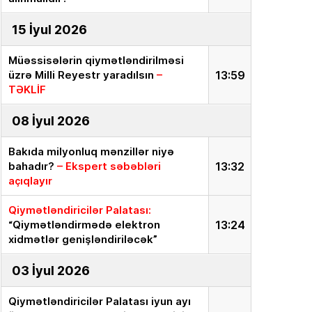
15 İyul 2026
Müəssisələrin qiymətləndirilməsi
üzrə Milli Reyestr yaradılsın
–
13:59
TƏKLİF
08 İyul 2026
Bakıda milyonluq mənzillər niyə
bahadır?
– Ekspert səbəbləri
13:32
açıqlayır
Qiymətləndiricilər Palatası:
“Qiymətləndirmədə elektron
13:24
xidmətlər genişləndiriləcək”
03 İyul 2026
Qiymətləndiricilər Palatası iyun ayı