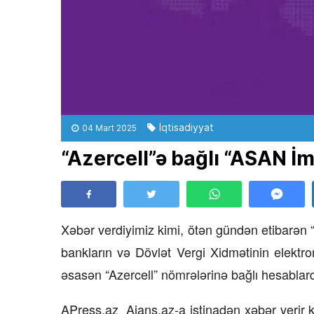
İqtisadiyyat
04 Mart 2025
“Azercell”ə bağlı “ASAN İm
Xəbər verdiyimiz kimi, ötən gündən etibarən 
bankların və Dövlət Vergi Xidmətinin elektr
əsasən “Azercell” nömrələrinə bağlı hesablarda 
APress.az Ajans.az-a istinadən xəbər verir ki 