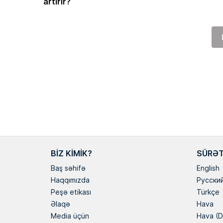
artırır?
Masallı rayonunun Ərkiv
anadan olub. Memarlıq və
Universitetini iqtisadçı-mü
üzrə bitirib. İqtisad elmlə
Hazırda Elm və […]
BIZ KIMIK?
SÜRƏT
Baş səhifə
English
Haqqımızda
Русски
Peşə etikası
Türkçe
Əlaqə
Hava
Media üçün
Hava (D