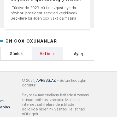
bazarında qiymət artımının tempi
14:50
Türkiyədə 2023-cü ilin avqust ayında
Estoniya Sov
zəifləyib
növbəti prezident seçkiləri keçiriləcək.
dövləti olu
Seçkilərə bir ildən çox vaxt qalmasına
sakinləri qə
10 İyun 2026
baxmayaraq, Türkiyə cəmiyyətində
bu gün avrop
indidən müzakirələr […]
Aqrar sektorda yeni mərhələ:
Qiymətləndirmə sistemi dövlət
14:25
ƏN ÇOX OXUNANLAR
dəstəyinin effektivliyini necə
artırır?
Günlük
Həftəlik
Aylıq
09 İyun 2026
AQP may ayı üzrə daşınmaz əmlak
14:38
indekslərini açıqladı
© 2021,
APRESS.AZ
– Bütün hüquqlar
qorunur.
03 İyun 2026
Saytdakı materialların istifadəsi zamanı
istinad edilməsi vacibdir. Məlumat
Dünya Bankı:
Azərbaycan şəbəkəyə
om
15:09
internet səhifələrində istifadə
qoşulmağı hədəfləyir
aspian
edildikdə hiperlink vasitəsi ilə istinad
mütləqdir.
Prezident Bakıda 35 mərtəbəli