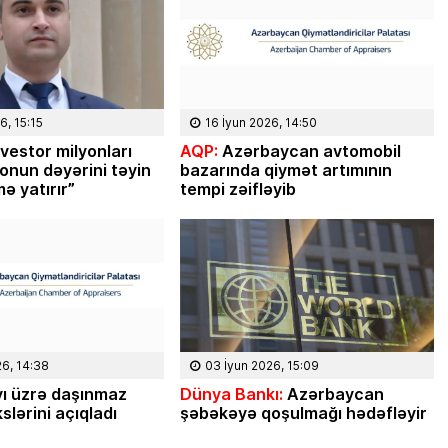
6, 15:15
16 İyun 2026, 14:50
vestor milyonları
AQP:
Azərbaycan avtomobil
 onun dəyərini təyin
bazarında qiymət artımının
ə yatırır”
tempi zəifləyib
024, 15:32
05 Fevral 2024, 16:59
oeziyası –
Niyə İlham Əliyev və ya 20
26, 14:38
03 İyun 2026, 15:09
ilin tamamında 20 səbəb… –
ı üzrə daşınmaz
Dünya Bankı:
Azərbaycan
slərini açıqladı
şəbəkəyə qoşulmağı hədəfləyir
Azər Niftiyev yazır