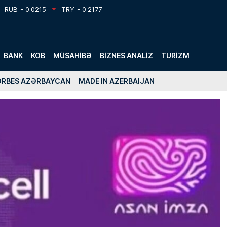
RUB
- 0.0215
TRY
- 0.2177
BANK
KOB
MÜSAHIBƏ
BIZNES ANALIZ
TURIZM
ORBES AZƏRBAYCAN
MADE IN AZERBAIJAN