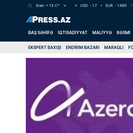
Bakı
+ 13 C°
USD
- 1.7
EUR
- 1.985
BAŞ SƏHIFƏ
İQTISADIYYAT
MALIYYƏ
RƏSMI
EKSPERT BAXIŞI
ENDIRIM BAZARI
MARAQLI
F