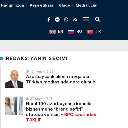
Haqqımızda
Peşə etikası
Əlaqə
Media üçün
EN
RU
TR
REDAKSİYANIN SEÇİMİ
18, İyun - 13:36
Azərbaycanlı alimin məqaləsi
Türkiyə mediasında dərc olunub
27, May - 17:13
Hər il 100 azərbaycanlı könüllü
biznesmenə “brend səfiri”
statusu verilsin
– BPC sədrindən
TƏKLİF