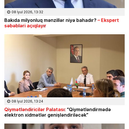
08 İyul 2026, 13:32
Bakıda milyonluq mənzillər niyə bahadır?
– Ekspert
səbəbləri açıqlayır
08 İyul 2026, 13:24
Qiymətləndiricilər Palatası:
“Qiymətləndirmədə
elektron xidmətlər genişləndiriləcək”