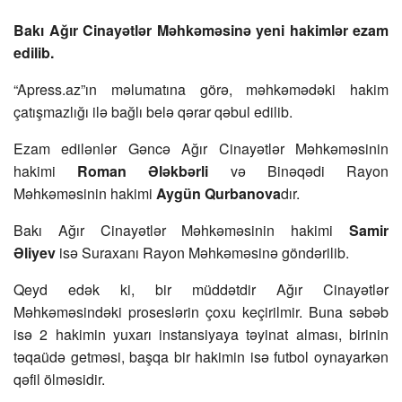
Bakı Ağır Cinayətlər Məhkəməsinə yeni hakimlər ezam
edilib.
“Apress.az”ın məlumatına görə, məhkəmədəki hakim
çatışmazlığı ilə bağlı belə qərar qəbul edilib.
Ezam edilənlər Gəncə Ağır Cinayətlər Məhkəməsinin
hakimi
Roman Ələkbərli
və Binəqədi Rayon
Məhkəməsinin hakimi
Aygün Qurbanova
dır.
Bakı Ağır Cinayətlər Məhkəməsinin hakimi
Samir
Əliyev
isə Suraxanı Rayon Məhkəməsinə göndərilib.
Qeyd edək ki, bir müddətdir Ağır Cinayətlər
Məhkəməsindəki proseslərin çoxu keçirilmir. Buna səbəb
isə 2 hakimin yuxarı instansiyaya təyinat alması, birinin
təqaüdə getməsi, başqa bir hakimin isə futbol oynayarkən
qəfil ölməsidir.