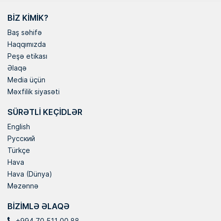
BIZ KIMIK?
Baş səhifə
Haqqımızda
Peşə etikası
Əlaqə
Media üçün
Məxfilik siyasəti
SÜRƏTLI KEÇIDLƏR
English
Русский
Türkçe
Hava
Hava (Dünya)
Məzənnə
BIZIMLƏ ƏLAQƏ
+994 70 511 00 88