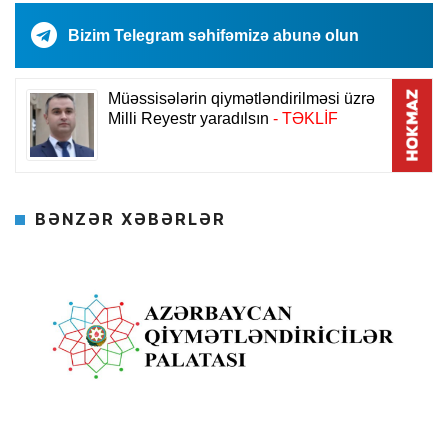
Bizim Telegram səhifəmizə abunə olun
BƏNZƏR XƏBƏRLƏR