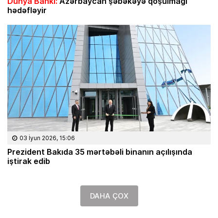
Dünya Bankı:
Azərbaycan şəbəkəyə qoşulmağı
hədəfləyir
03 İyun 2026, 15:06
Prezident Bakıda 35 mərtəbəli binanın açılışında
iştirak edib
DAHA ÇOX