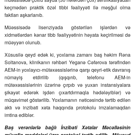
keçmədən praktik özəl tibbi fəaliyyəti ilə məşğul olma
faktları aşkarlanıb.
Müəssisədə lisenziyada göstərilən işlərdən və
xidmətlərdən kənar tibb fəaliyyətinin həyata keçirilməsi də
müəyyən olunub.
Xüsusilə qeyd edək ki, yoxlama zamanı baş həkim Rəna
Soltanova, klinikanın rəhbəri Yeganə Cəfərova tərəfindən
AEM-in yoxlayıcı-mütəxəssislərinə qarşı qeyri-etik davranış
nümayiş etdirilib (qışqırıb, telefonu AEM-in
mütəxəssislərinin üzərinə çırpıb və yuxarı instansiyalara
şikayət edərək işdən çıxartdırmaqla hədələyiblər) və
müqavimət göstərilib. Yoxlamanın nəticəsində tərtib edilən
aktı və inzibati xəta haqqında protokolu imzalamaqdan
imtina ediblər.
Baş verənlərlə bağlı İnzibati Xətalar Məcəlləsinin
müvafiq maddələri üzrə protokol tərtib edilib. Mövcud