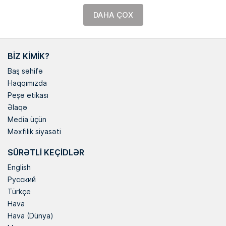
DAHA ÇOX
BIZ KIMIK?
Baş səhifə
Haqqımızda
Peşə etikası
Əlaqə
Media üçün
Məxfilik siyasəti
SÜRƏTLI KEÇIDLƏR
English
Русский
Türkçe
Hava
Hava (Dünya)