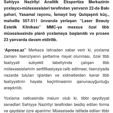
Səhiyyə Nazirliyi Analitik Ekspertiza Mərkəzinin
yoxlayıcı-mütəxəssisləri tərəfindən yanvarın 22-də Bakı
şəhəri, Yasamal rayonu, İsmayıl bəy Qutqaşınlı küç.,
məhəlllə 507-511 ünvanda yerləşən “Laser Beauty
Estetik Klinikası” MMC-yə məxsus özəl tibb
müəssisəsində planlı yoxlamaya başlanılıb və proses
23 yanvarda davam etdirilib.
“
Apress.az”
Mərkəzə istinadən xəbər verir ki, yoxlama
zamanı lisenziyanın şərtlərinə riayət olunması, özəl tibb
fəaliyyəti subyekti tabeliyində çalışan tibb
mütəxəssislərinin sertifikasiyaya cəlb edilməsi, lisenziyada
nəzərdə tutulan işlərdən və xidmətlərdən kənar tibb
fəaliyyətinin həyata keçirilməsinin qanunauyğunluğu
araşdırılıb.
Yoxlama nəticəsində məlum olub ki, tibbi qeydiyyat
sənədləri Səhiyyə Nazirliyi tərəfindən təsdiq edilən forma
və qaydalar üzrə aparılmır. Müəssisədə istifadə edilən tibbi