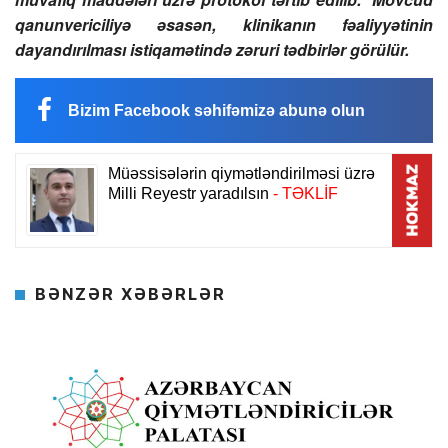
qanunvericiliyə əsasən, klinikanın fəaliyyətinin
dayandırılması istiqamətində zəruri tədbirlər görülür.
Bizim Facebook səhifəmizə abunə olun
BƏNZƏR XƏBƏRLƏR