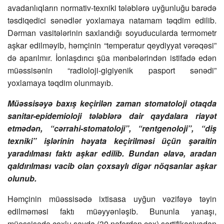
avadanlıqların normativ-texniki tələblərə uyğunluğu barədə
təsdiqedici sənədlər yoxlamaya natamam təqdim edilib.
Dərman vasitələrinin saxlandığı soyuducularda termometr
aşkar edilməyib, həmçinin “temperatur qeydiyyat vərəqəsi”
də aparılmır. İonlaşdırıcı şüa mənbələrindən istifadə edən
müəssisənin “radioloji-gigiyenik pasport sənədi”
yoxlamaya təqdim olunmayıb.
Müəssisəyə baxış keçirilən zaman stomatoloji otaqda
sanitar-epidemioloji tələblərə dair qaydalara riayət
etmədən, “cərrahi-stomatoloji”, “rentgenoloji”, “diş
texniki” işlərinin həyata keçirilməsi üçün şəraitin
yaradılması faktı aşkar edilib. Bundan əlavə, aradan
qaldırılması vacib olan çoxsaylı digər nöqsanlar aşkar
olunub.
Həmçinin müəssisədə ixtisasa uyğun vəzifəyə təyin
edilməməsi faktı müəyyənləşib. Bununla yanaşı,
müəssisədə çoxlu sayda (30 nəfərdən çox) sertifikasiyadan