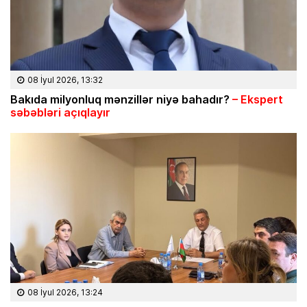
08 İyul 2026, 13:32
Bakıda milyonluq mənzillər niyə bahadır?
– Ekspert
səbəbləri açıqlayır
08 İyul 2026, 13:24