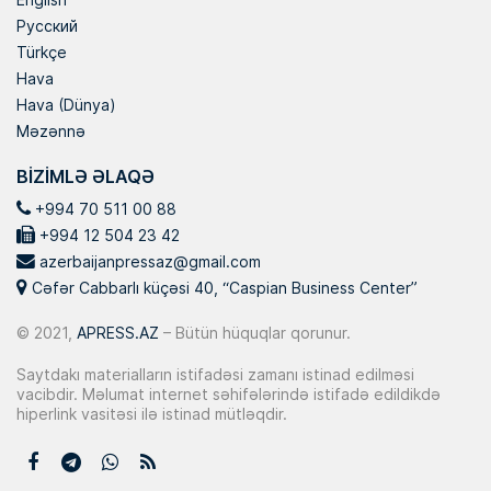
Русский
Türkçe
Hava
Hava (Dünya)
Məzənnə
BIZIMLƏ ƏLAQƏ
+994 70 511 00 88
+994 12 504 23 42
azerbaijanpressaz@gmail.com
Cəfər Cabbarlı küçəsi 40, “Caspian Business Center”
© 2021,
APRESS.AZ
– Bütün hüquqlar qorunur.
Saytdakı materialların istifadəsi zamanı istinad edilməsi
vacibdir. Məlumat internet səhifələrində istifadə edildikdə
hiperlink vasitəsi ilə istinad mütləqdir.