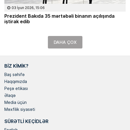
03 İyun 2026, 15:06
Prezident Bakıda 35 mərtəbəli binanın açılışında
iştirak edib
DAHA ÇOX
BIZ KIMIK?
Baş səhifə
Haqqımızda
Peşə etikası
Əlaqə
Media üçün
Məxfilik siyasəti
SÜRƏTLI KEÇIDLƏR
English