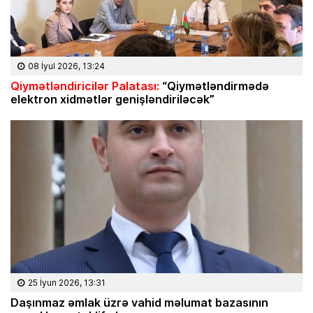
08 İyul 2026, 13:24
Qiymətləndiricilər Palatası:
“Qiymətləndirmədə
elektron xidmətlər genişləndiriləcək”
25 İyun 2026, 13:31
Daşınmaz əmlak üzrə vahid məlumat bazasının