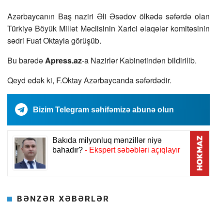
Azərbaycanın Baş naziri Əli Əsədov ölkədə səfərdə olan
Türkiyə Böyük Millət Məclisinin Xarici əlaqələr komitəsinin
sədri Fuat Oktayla görüşüb.
Bu barədə
Apress.az
-a Nazirlər Kabinetindən bildirilib.
Qeyd edək ki, F.Oktay Azərbaycanda səfərdədir.
Bizim Telegram səhifəmizə abunə olun
BƏNZƏR XƏBƏRLƏR