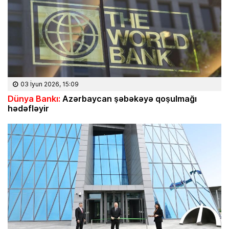
03 İyun 2026, 15:09
Dünya Bankı:
Azərbaycan şəbəkəyə qoşulmağı
hədəfləyir