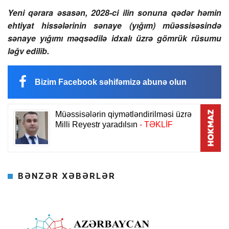
Yeni qərara əsasən, 2028-ci ilin sonuna qədər həmin
ehtiyat hissələrinin sənaye (yığım) müəssisəsində
sənaye yığımı məqsədilə idxalı üzrə gömrük rüsumu
ləğv edilib.
Bizim Facebook səhifəmizə abunə olun
BƏNZƏR XƏBƏRLƏR