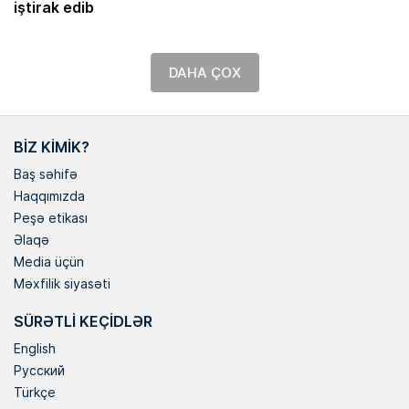
iştirak edib
DAHA ÇOX
BIZ KIMIK?
Baş səhifə
Haqqımızda
Peşə etikası
Əlaqə
Media üçün
Məxfilik siyasəti
SÜRƏTLI KEÇIDLƏR
English
Русский
Türkçe