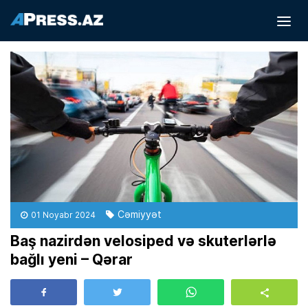
Cəmiyyət
01 Noyabr 2024
Baş nazirdən velosiped və skuterlərlə
bağlı yeni – Qərar