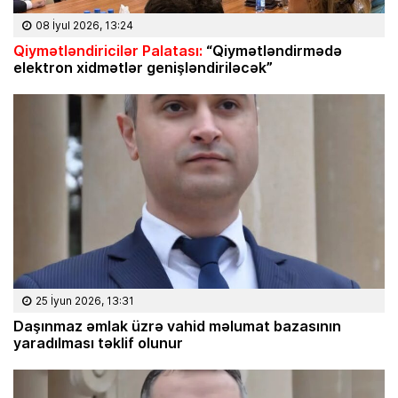
08 İyul 2026, 13:24
Qiymətləndiricilər Palatası:
“Qiymətləndirmədə
elektron xidmətlər genişləndiriləcək”
25 İyun 2026, 13:31
Daşınmaz əmlak üzrə vahid məlumat bazasının
yaradılması təklif olunur