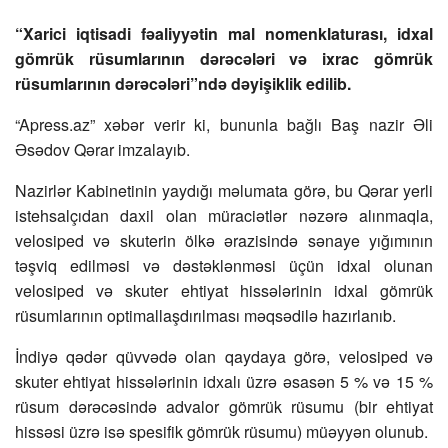
“Xarici iqtisadi fəaliyyətin mal nomenklaturası, idxal
gömrük rüsumlarının dərəcələri və ixrac gömrük
rüsumlarının dərəcələri”ndə dəyişiklik edilib.
“Apress.az” xəbər verir ki, bununla bağlı Baş nazir Əli
Əsədov Qərar imzalayıb.
Nazirlər Kabinetinin yaydığı məlumata görə, bu Qərar yerli
istehsalçıdan daxil olan müraciətlər nəzərə alınmaqla,
velosiped və skuterin ölkə ərazisində sənaye yığımının
təşviq edilməsi və dəstəklənməsi üçün idxal olunan
velosiped və skuter ehtiyat hissələrinin idxal gömrük
rüsumlarının optimallaşdırılması məqsədilə hazırlanıb.
İndiyə qədər qüvvədə olan qaydaya görə, velosiped və
skuter ehtiyat hissələrinin idxalı üzrə əsasən 5 % və 15 %
rüsum dərəcəsində advalor gömrük rüsumu (bir ehtiyat
hissəsi üzrə isə spesifik gömrük rüsumu) müəyyən olunub.