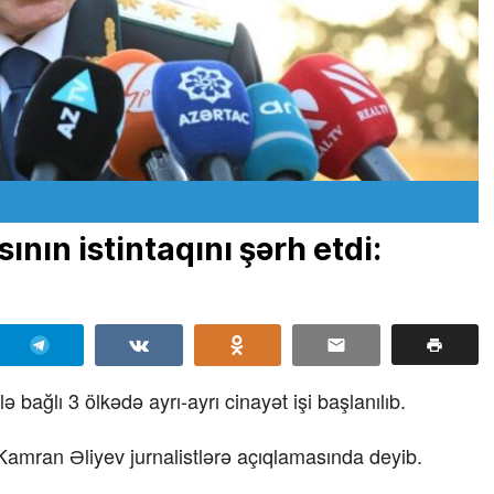
nın istintaqını şərh etdi:
ağlı 3 ölkədə ayrı-ayrı cinayət işi başlanılıb.
 Kamran Əliyev jurnalistlərə açıqlamasında deyib.