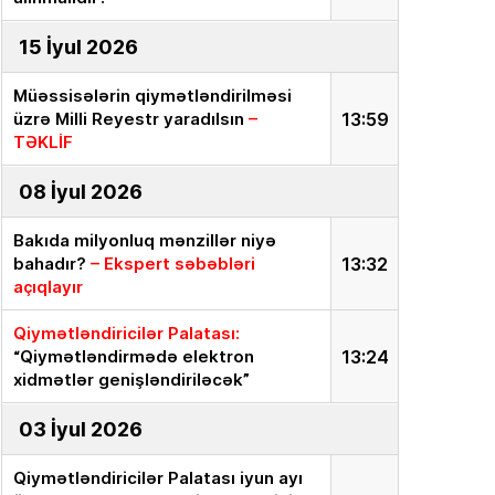
15 İyul 2026
Müəssisələrin qiymətləndirilməsi
üzrə Milli Reyestr yaradılsın
–
13:59
TƏKLİF
08 İyul 2026
Bakıda milyonluq mənzillər niyə
bahadır?
– Ekspert səbəbləri
13:32
açıqlayır
Qiymətləndiricilər Palatası:
“Qiymətləndirmədə elektron
13:24
xidmətlər genişləndiriləcək”
03 İyul 2026
Qiymətləndiricilər Palatası iyun ayı