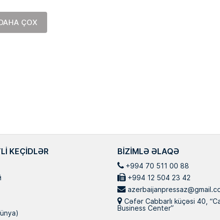
Masallı rayonunun Ərkivan qə
anadan olub. Memarlıq və İnşa
DAHA ÇOX
Universitetini iqtisadçı-mühəndi
üzrə bitirib. İqtisad elmləri do
Hazırda Elm və […]
LI KEÇIDLƏR
BIZIMLƏ ƏLAQƏ
+994 70 511 00 88
й
+994 12 504 23 42
azerbaijanpressaz@gmail.c
Cəfər Cabbarlı küçəsi 40, “C
Business Center”
ünya)