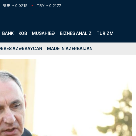
RUB
- 0.0215
TRY
- 0.2177
BANK
KOB
MÜSAHIBƏ
BIZNES ANALIZ
TURIZM
ORBES AZƏRBAYCAN
MADE IN AZERBAIJAN