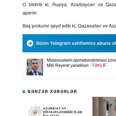
O bildirib ki, Rusiya, Azərbaycan və Qazaxıs
aparılır.
Baş prokuror qeyd edib ki, Qazaxıstan və Azə
Bizim Telegram səhifəmizə abunə o
BƏNZƏR XƏBƏRLƏR