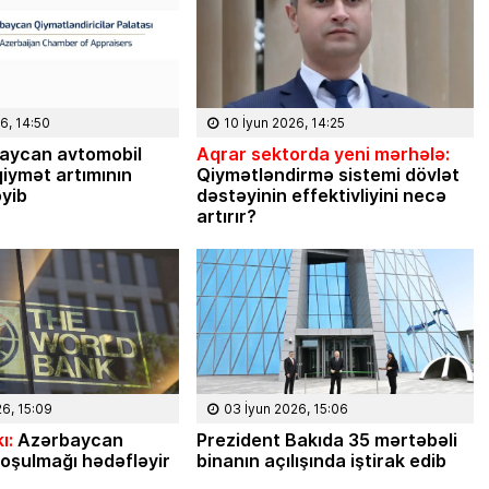
6, 14:50
10 İyun 2026, 14:25
aycan avtomobil
Aqrar sektorda yeni mərhələ:
iymət artımının
Qiymətləndirmə sistemi dövlət
əyib
dəstəyinin effektivliyini necə
artırır?
08 Fevral 2024, 
Rəsmiyyə Sabir poezi
26, 15:09
03 İyun 2026, 15:06
Ayıq Səmədovun
ı:
Azərbaycan
Prezident Bakıda 35 mərtəbəli
təqdimatında
oşulmağı hədəfləyir
binanın açılışında iştirak edib