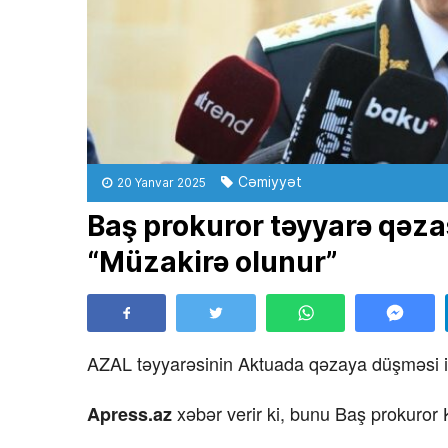
Cəmiyyət
20 Yanvar 2025
Baş prokuror təyyarə qəzası
“Müzakirə olunur”
AZAL təyyarəsinin Aktuada qəzaya düşməsi ilə b
xəbər verir ki, bunu Baş prokuror
Apress.az