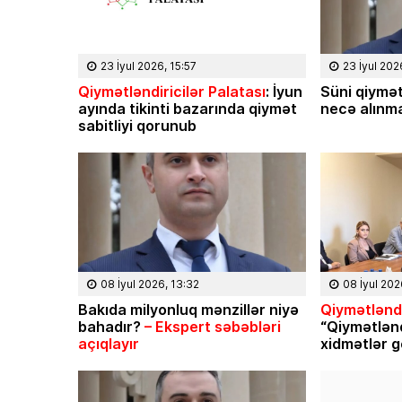
23 İyul 2026, 15:57
23 İyul 202
Qiymətləndiricilər Palatası
: İyun
Süni qiymət
ayında tikinti bazarında qiymət
necə alınma
sabitliyi qorunub
08 İyul 2026, 13:32
08 İyul 202
Bakıda milyonluq mənzillər niyə
Qiymətləndi
bahadır?
– Ekspert səbəbləri
“Qiymətlən
açıqlayır
xidmətlər g