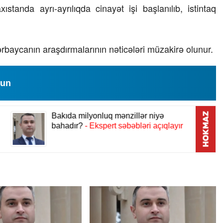
tanda ayrı-ayrılıqda cinayət işi başlanılıb, istintaq
23 İyul 2026, 15:48
Süni qiymət artımlarının 
rbaycanın araşdırmalarının nəticələri müzakirə olunur.
alınmalıdır?
lun