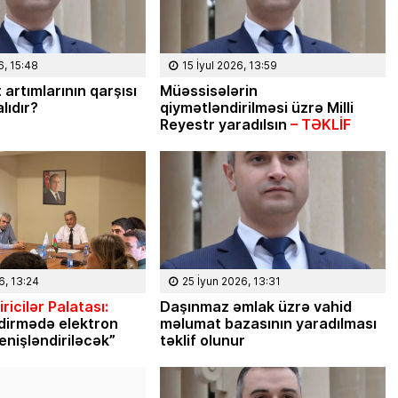
6, 15:48
15 İyul 2026, 13:59
 artımlarının qarşısı
Müəssisələrin
lıdır?
qiymətləndirilməsi üzrə Milli
Reyestr yaradılsın
– TƏKLİF
6, 13:24
25 İyun 2026, 13:31
ricilər Palatası:
Daşınmaz əmlak üzrə vahid
dirmədə elektron
məlumat bazasının yaradılması
enişləndiriləcək”
təklif olunur