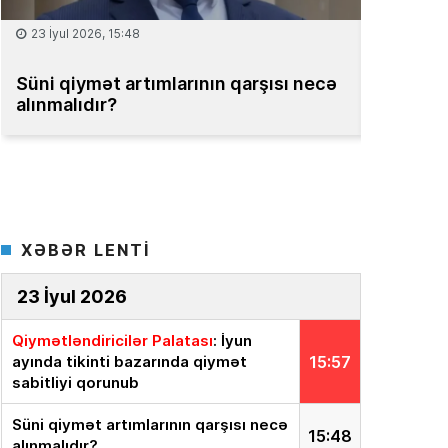
15 İyul 2026, 13:59
qarşısı necə
Müəssisələrin qiymətləndirilməsi
üzrə Milli Reyestr yaradılsın
– TƏKLİ
XƏBƏR LENTİ
23 İyul 2026
Qiymətləndiricilər Palatası
: İyun
ayında tikinti bazarında qiymət
15:57
sabitliyi qorunub
Süni qiymət artımlarının qarşısı necə
15:48
alınmalıdır?