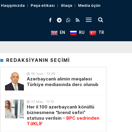
Haqqımızda
Peşə etikası
Əlaqə
Media üçün
EN
RU
TR
REDAKSİYANIN SEÇİMİ
18, İyun - 13:36
Azərbaycanlı alimin məqaləsi
Türkiyə mediasında dərc olunub
27, May - 17:13
Hər il 100 azərbaycanlı könüllü
biznesmenə “brend səfiri”
statusu verilsin
– BPC sədrindən
TƏKLİF