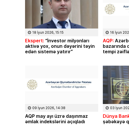
18 İyun 2026, 15:15
16 İyun 202
Ekspert:
“İnvestor milyonları
AQP:
Azərb
aktivə yox, onun dəyərini təyin
bazarında q
edən sistemə yatırır”
tempi zəifl
09 İyun 2026, 14:38
03 İyun 20
AQP may ayı üzrə daşınmaz
Dünya Bank
əmlak indekslərini açıqladı
şəbəkəyə q