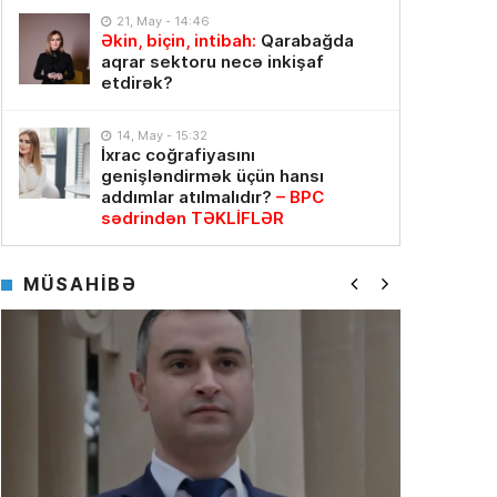
21, May - 14:46
Əkin, biçin, intibah:
Qarabağda
aqrar sektoru necə inkişaf
etdirək?
14, May - 15:32
İxrac coğrafiyasını
genişləndirmək üçün hansı
addımlar atılmalıdır?
– BPC
sədrindən TƏKLİFLƏR
MÜSAHİBƏ