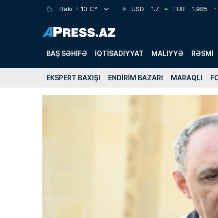
Bakı
+ 13 C°
USD
- 1.7
EUR
- 1.985
BAŞ SƏHIFƏ
İQTISADIYYAT
MALIYYƏ
RƏSMI
EKSPERT BAXIŞI
ENDIRIM BAZARI
MARAQLI
F