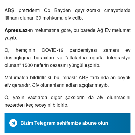
ABŞ prezidenti Co Bayden qeyri-zorakı cinayətlərdə
ittiham olunan 39 məhkumu əfv edib.
Apress.az
-ın məlumatına görə, bu barədə Ağ Ev məlumat
yayıb.
O, həmçinin COVID-19 pandemiyası zamanı ev
dustaqlığına buraxılan və “ailələrinə uğurla inteqrasiya
olunan” 1500 nəfərin cəzasını yüngülləşdirib.
Məlumatda bildirilir ki, bu, müasir ABŞ tarixində ən böyük
əfv qərarıdır. Əfv olunanların adları açıqlanmayıb.
O, yaxın vaxtlarda digər şəxslərin də əfv olunmasını
nəzərdən keçirəcəyini bildirib.
Bizim Telegram səhifəmizə abunə olun