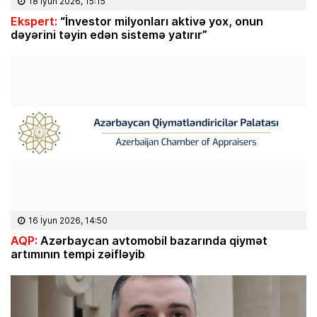
18 İyun 2026, 15:15
Ekspert:
“İnvestor milyonları aktivə yox, onun
dəyərini təyin edən sistemə yatırır”
16 İyun 2026, 14:50
AQP:
Azərbaycan avtomobil bazarında qiymət
artımının tempi zəifləyib