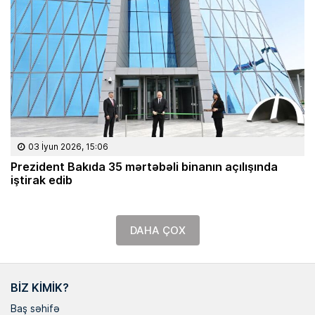
03 İyun 2026, 15:06
Prezident Bakıda 35 mərtəbəli binanın açılışında
iştirak edib
DAHA ÇOX
BIZ KIMIK?
Baş səhifə