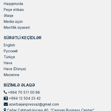
Haqqımızda
Peşə etikası
Əlaqə
Media üçün
Məxfilik siyasəti
SÜRƏTLI KEÇIDLƏR
English
Русский
Türkçe
Hava
Hava (Dünya)
Məzənnə
BIZIMLƏ ƏLAQƏ
+994 70 511 00 88
+994 12 504 23 42
azerbaijanpressaz@gmail.com
Cəfər Cabbarlı küçəsi 40, “Caspian Business Center”