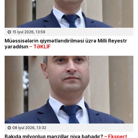
15 İyul 2026, 13:59
Müəssisələrin qiymətləndirilməsi üzrə Milli Reyestr
yaradılsın
– TƏKLİF
08 İyul 2026, 13:32
Bakıda milyonluq mənzillər niyə bahadır?
– Ekspert