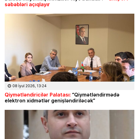
səbəbləri açıqlayır
08 İyul 2026, 13:24
Qiymətləndiricilər Palatası:
“Qiymətləndirmədə
elektron xidmətlər genişləndiriləcək”