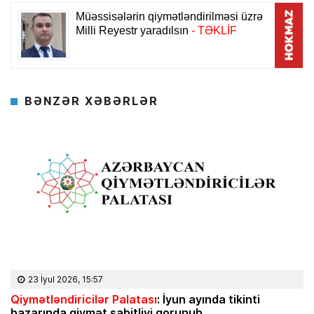
BƏNZƏR XƏBƏRLƏR
23 İyul 2026, 15:57
Qiymətləndiricilər Palatası
: İyun ayında tikinti
bazarında qiymət sabitliyi qorunub