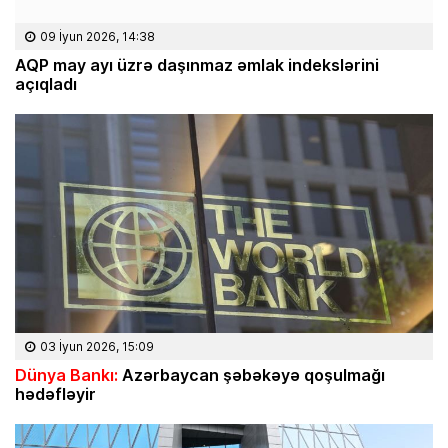
09 İyun 2026, 14:38
AQP may ayı üzrə daşınmaz əmlak indekslərini
açıqladı
03 İyun 2026, 15:09
Dünya Bankı:
Azərbaycan şəbəkəyə qoşulmağı
hədəfləyir