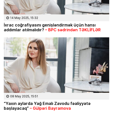
14 May 2025, 15:32
İxrac coğrafiyasını genişləndirmək üçün hansı
addımlar atılmalıdır?
– BPC sədrindən TƏKLİFLƏR
08 May 2025, 15:51
“Yaxın aylarda Yağ Emalı Zavodu fəaliyyətə
başlayacaq”
– Gülpəri Bayramova