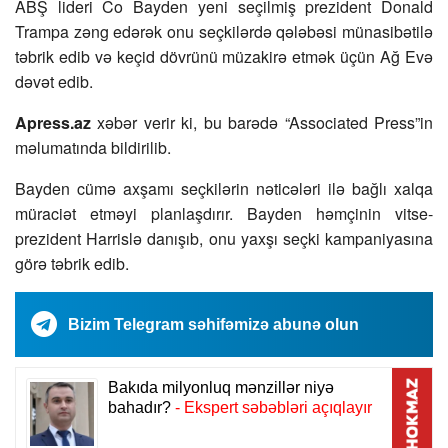
ABŞ lideri Co Bayden yeni seçilmiş prezident Donald
Trampa zəng edərək onu seçkilərdə qələbəsi münasibətilə
təbrik edib və keçid dövrünü müzakirə etmək üçün Ağ Evə
dəvət edib.
Apress.az
xəbər verir ki, bu barədə “Associated Press”in
məlumatında bildirilib.
Bayden cümə axşamı seçkilərin nəticələri ilə bağlı xalqa
müraciət etməyi planlaşdırır. Bayden həmçinin vitse-
prezident Harrislə danışıb, onu yaxşı seçki kampaniyasına
görə təbrik edib.
Bizim Telegram səhifəmizə abunə olun