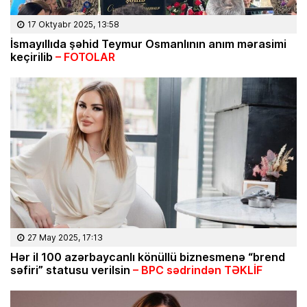
17 Oktyabr 2025, 13:58
İsmayıllıda şəhid Teymur Osmanlının anım mərasimi
keçirilib
– FOTOLAR
27 May 2025, 17:13
Hər il 100 azərbaycanlı könüllü biznesmenə “brend
səfiri” statusu verilsin
– BPC sədrindən TƏKLİF