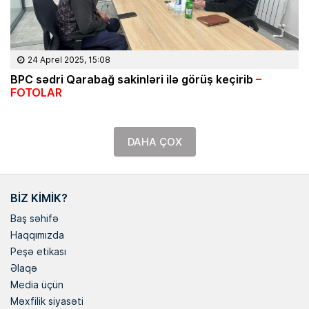
24 Aprel 2025, 15:08
BPC sədri Qarabağ sakinləri ilə görüş keçirib
–
FOTOLAR
DAHA ÇOX
BIZ KIMIK?
Baş səhifə
Haqqımızda
Peşə etikası
Əlaqə
Media üçün
Məxfilik siyasəti