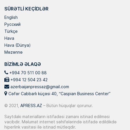
SÜRƏTLI KEÇIDLƏR
English
Русский
Türkçe
Hava
Hava (Dünya)
Məzənnə
BIZIMLƏ ƏLAQƏ
+994 70 511 00 88
+994 12 504 23 42
azerbaijanpressaz@gmail.com
Cəfər Cabbarlı küçəsi 40, “Caspian Business Center”
© 2021,
APRESS.AZ
– Bütün hüquqlar qorunur.
Saytdakı materialların istifadəsi zamanı istinad edilməsi
vacibdir. Məlumat internet səhifələrində istifadə edildikdə
hiperlink vasitəsi ilə istinad mütləqdir.