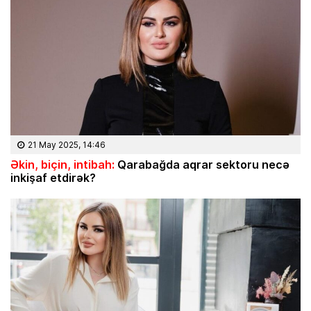
21 May 2025, 14:46
Əkin, biçin, intibah:
Qarabağda aqrar sektoru necə
inkişaf etdirək?