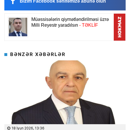
Bizim Facebook səhifəmizə abunə olun
BƏNZƏR XƏBƏRLƏR
18 İyun 2026, 13:36