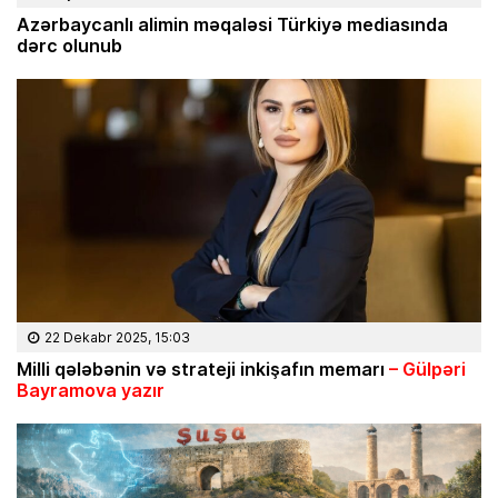
Azərbaycanlı alimin məqaləsi Türkiyə mediasında
dərc olunub
22 Dekabr 2025, 15:03
Milli q
ələbənin və strateji inki
şafın memarı
– G
ülp
əri
Bayramova yaz
ır