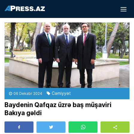
Cəmiyyət
06 Dekabr 2024
Baydenin Qafqaz üzrə baş müşaviri
Bakıya gəldi