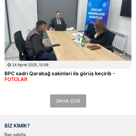
24 Aprel 2025, 15:08
BPC sədri Qarabağ sakinləri ilə görüş keçirib
–
FOTOLAR
DAHA ÇOX
BIZ KIMIK?
Baş səhifə