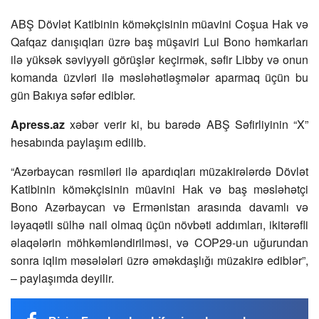
ABŞ Dövlət Katibinin köməkçisinin müavini Coşua Hak və
Qafqaz danışıqları üzrə baş müşaviri Lui Bono həmkarları
ilə yüksək səviyyəli görüşlər keçirmək, səfir Libby və onun
komanda üzvləri ilə məsləhətləşmələr aparmaq üçün bu
gün Bakıya səfər ediblər.
Apress.az
xəbər verir ki, bu barədə ABŞ Səfirliyinin “X”
hesabında paylaşım edilib.
“Azərbaycan rəsmiləri ilə apardıqları müzakirələrdə Dövlət
Katibinin köməkçisinin müavini Hak və baş məsləhətçi
Bono Azərbaycan və Ermənistan arasında davamlı və
ləyaqətli sülhə nail olmaq üçün növbəti addımları, ikitərəfli
əlaqələrin möhkəmləndirilməsi, və COP29-un uğurundan
sonra iqlim məsələləri üzrə əməkdaşlığı müzakirə ediblər”,
– paylaşımda deyilir.