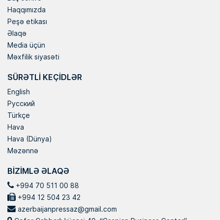
Haqqımızda
Peşə etikası
Əlaqə
Media üçün
Məxfilik siyasəti
SÜRƏTLI KEÇIDLƏR
English
Русский
Türkçe
Hava
Hava (Dünya)
Məzənnə
BIZIMLƏ ƏLAQƏ
+994 70 511 00 88
+994 12 504 23 42
azerbaijanpressaz@gmail.com