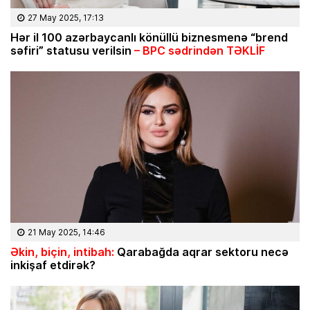
27 May 2025, 17:13
Hər il 100 azərbaycanlı könüllü biznesmenə “brend
səfiri” statusu verilsin
– BPC sədrindən TƏKLİF
21 May 2025, 14:46
Əkin, biçin, intibah:
Qarabağda aqrar sektoru necə
inkişaf etdirək?