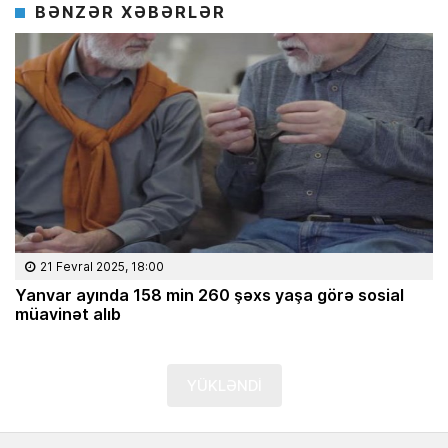
BƏNZƏR XƏBƏRLƏR
21 Fevral 2025, 18:00
Yanvar ayında 158 min 260 şəxs yaşa görə sosial
müavinət alıb
YÜKLƏNDİ