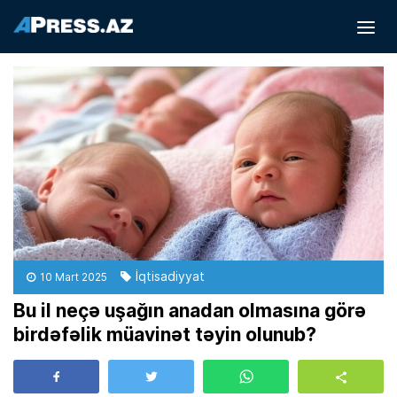
İqtisadiyyat
10 Mart 2025
Bu il neçə uşağın anadan olmasına görə
birdəfəlik müavinət təyin olunub?