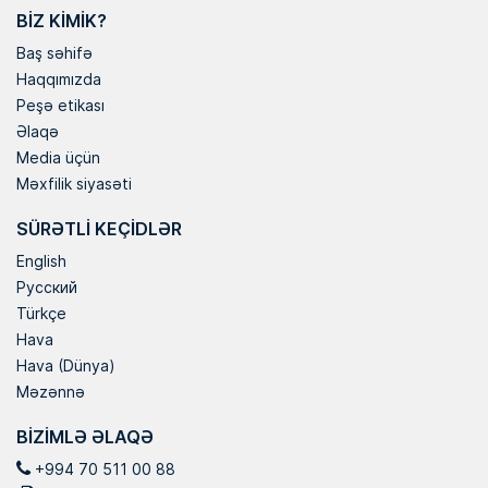
BIZ KIMIK?
Baş səhifə
Haqqımızda
Peşə etikası
Əlaqə
Media üçün
Məxfilik siyasəti
SÜRƏTLI KEÇIDLƏR
English
Русский
Türkçe
Hava
Hava (Dünya)
Məzənnə
BIZIMLƏ ƏLAQƏ
+994 70 511 00 88