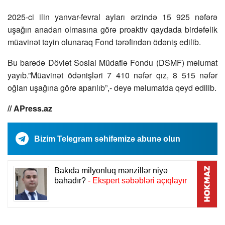
2025-ci ilin yanvar-fevral ayları ərzində 15 925 nəfərə
uşağın anadan olmasına görə proaktiv qaydada birdəfəlik
müavinət təyin olunaraq Fond tərəfindən ödəniş edilib.
Bu barədə Dövlət Sosial Müdafiə Fondu (DSMF) məlumat
yayıb.”Müavinət ödənişləri 7 410 nəfər qız, 8 515 nəfər
oğlan uşağına görə aparılıb”,- deyə məlumatda qeyd edilib.
// APress.az
Bizim Telegram səhifəmizə abunə olun