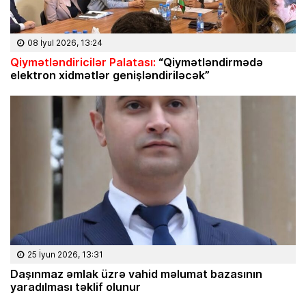
08 İyul 2026, 13:24
Qiymətləndiricilər Palatası:
“Qiymətləndirmədə
elektron xidmətlər genişləndiriləcək”
25 İyun 2026, 13:31
Daşınmaz əmlak üzrə vahid məlumat bazasının
yaradılması təklif olunur