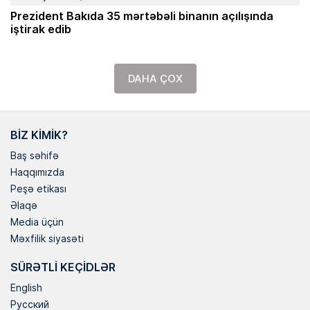
Prezident Bakıda 35 mərtəbəli binanın açılışında
iştirak edib
DAHA ÇOX
BIZ KIMIK?
Baş səhifə
Haqqımızda
Peşə etikası
Əlaqə
Media üçün
Məxfilik siyasəti
SÜRƏTLI KEÇIDLƏR
English
Русский