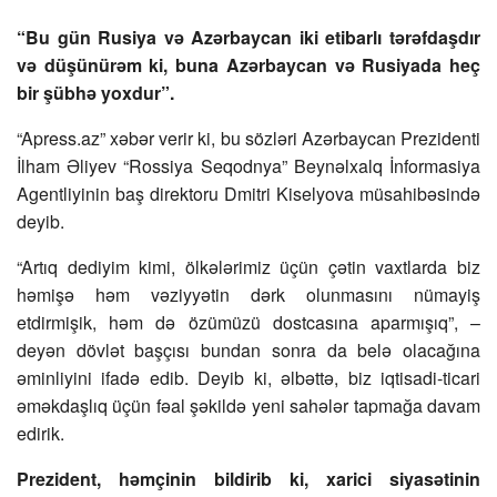
“Bu gün Rusiya və Azərbaycan iki etibarlı tərəfdaşdır
və düşünürəm ki, buna Azərbaycan və Rusiyada heç
bir şübhə yoxdur”.
“Apress.az” xəbər verir ki, bu sözləri Azərbaycan Prezidenti
İlham Əliyev “Rossiya Seqodnya” Beynəlxalq İnformasiya
Agentliyinin baş direktoru Dmitri Kiselyova müsahibəsində
deyib.
“Artıq dediyim kimi, ölkələrimiz üçün çətin vaxtlarda biz
həmişə həm vəziyyətin dərk olunmasını nümayiş
etdirmişik, həm də özümüzü dostcasına aparmışıq”, –
deyən dövlət başçısı bundan sonra da belə olacağına
əminliyini ifadə edib. Deyib ki, əlbəttə, biz iqtisadi-ticari
əməkdaşlıq üçün fəal şəkildə yeni sahələr tapmağa davam
edirik.
Prezident, həmçinin bildirib ki, xarici siyasətinin