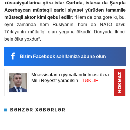
xüsusiyyətlərinə görə istər Qərbdə, istərsə də Şərqdə
Azərbaycan müstəqil xarici siyasət yürüdən tamamilə
müstəqil aktor kimi qəbul edilir:
“Həm də ona görə ki, bu,
eyni zamanda həm Rusiyanın, həm də NATO üzvü
Türkiyənin müttəfiqi olan yeganə ölkədir. Dünyada ikinci
belə ölkə yoxdur”.
Bizim Facebook səhifəmizə abunə olun
BƏNZƏR XƏBƏRLƏR