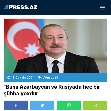
Cəmiyyət
18 Dekabr 2024
“Buna Azərbaycan və Rusiyada heç bir
şübhə yoxdur”