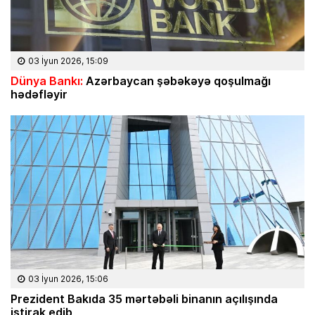
03 İyun 2026, 15:09
Dünya Bankı:
Azərbaycan şəbəkəyə qoşulmağı
hədəfləyir
03 İyun 2026, 15:06
Prezident Bakıda 35 mərtəbəli binanın açılışında
iştirak edib