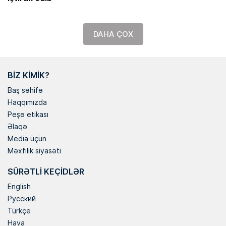
DAHA ÇOX
BIZ KIMIK?
Baş səhifə
Haqqımızda
Peşə etikası
Əlaqə
Media üçün
Məxfilik siyasəti
SÜRƏTLI KEÇIDLƏR
English
Русский
Türkçe
Hava