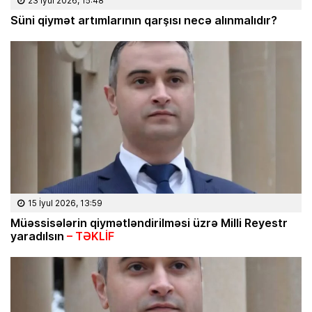
23 İyul 2026, 15:48
Süni qiymət artımlarının qarşısı necə alınmalıdır?
15 İyul 2026, 13:59
Müəssisələrin qiymətləndirilməsi üzrə Milli Reyestr
yaradılsın
– TƏKLİF