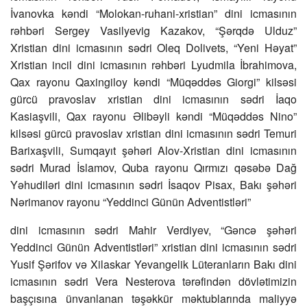
İvanovka kəndi “Molokan-ruhani-xristian” dini icmasının
rəhbəri Sergey Vasilyevig Kazakov, “Şərqdə Ulduz”
Xristian dini icmasının sədri Oleq Dolivets, “Yeni Həyat”
Xristian incil dini icmasının rəhbəri Lyudmila İbrahimova,
Qax rayonu Qaxingiloy kəndi “Müqəddəs Giorgi” kilsəsi
gürcü pravoslav xristian dini icmasının sədri İaqo
Kasiaşvili, Qax rayonu Əlibəyli kəndi “Müqəddəs Nino”
kilsəsi gürcü pravoslav xristian dini icmasının sədri Temuri
Barixaşvili, Sumqayıt şəhəri Alov-Xristian dini icmasının
sədri Murad İslamov, Quba rayonu Qırmızı qəsəbə Dağ
Yəhudiləri dini icmasının sədri İsaqov Pisax, Bakı şəhəri
Nərimanov rayonu “Yeddinci Günün Adventistləri”
dini icmasının sədri Mahir Verdiyev, “Gəncə şəhəri
Yeddinci Günün Adventistləri” xristian dini icmasının sədri
Yusif Şərifov və Xilaskar Yevangelik Lüteranların Bakı dini
icmasının sədri Vera Nesterova tərəfindən dövlətimizin
başçısına ünvanlanan təşəkkür məktublarında maliyyə