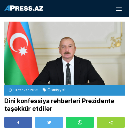
Cəmiyyət
18 Yanvar 2025
Dini konfessiya rəhbərləri Prezidentə
təşəkkür etdilər