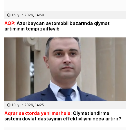
16 İyun 2026, 14:50
AQP:
Azərbaycan avtomobil bazarında qiymət
artımının tempi zəifləyib
10 İyun 2026, 14:25
Aqrar sektorda yeni mərhələ:
Qiymətləndirmə
sistemi dövlət dəstəyinin effektivliyini necə artırır?