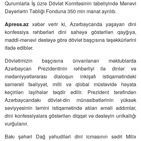
Qurumlarla İş üzrə Dövlət Komitəsinin tabeliyində Mənəvi
Dəyərlərin Təbliği Fonduna 350 min manat ayrılıb.
Apress.az
xəbər verir ki, Azərbaycanda yaşayan dini
konfessiya rəhbərləri dini sahəyə göstərilən qayğıya,
maddi-mənəvi dəstəyə görə dövlət başçısına təşəkkürlərini
ifadə ediblər.
Dövlətimizin başçısına ünvanlanan məktublarda
Azərbaycan Prezidentinin rəhbərliyi ilə dinlər və
mədəniyyətlərarası dialoqun inkişafı istiqamətindəki
səmərəli fəaliyyət, milli və qlobal müstəvidə həyata
keçirilən layihələr təqdir edilir. Prezident tərəfindən
Azərbaycandakı dövlət-din münasibətlərinin yüksək
səviyyəsinin təmini istiqamətində atılan əməli addımlar,
dini konfessiyalara göstərilən diqqət və dəstəyin unikallığı
vurğulanır.
Bakı şəhəri Dağ yəhudiləri dini icmasının sədri Milix