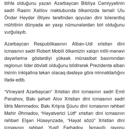
töhfə olduğunu yazan Azərbaycan Bibliya Cəmiyyətinin
sədri Rasim Xəlilov məktubunda ölkəmizdə təməli Ulu
Öndər Heydər Əliyev tərəfindən qoyulan dini tolerantlıq
mühitinin dünyada ən yaxşı nümunələrdən biri olduğunu
vurğulayıb.
Azərbaycan Respublikasının Alban-Udi xristian dini
icmasının sədri Robert Mobili ölkəmizin xalqın milli-mənəvi
dəyərlərinə göstərdiyi yüksək münasibət baxımından
regionun lider dövləti olduğunu bildirərək Prezidentə alban
irsinin inkişafına təkan olacaq dəstəyə görə minnətdarlığını
ifadə edib.
“Vineyard Azərbaycan” Xristian dini icmasının sədri Emil
Pənahov, Bakı şəhəri Alov Xristian dini icmasının sədri
İdris Məmmədov, Bakı Krişna Şüuru dini icmasının rəhbəri
Mahir Əhmədov, “Həyatverici Lütf” xristian dini icmasının
rəhbəri Elşən Hüseynzadə, “Həyat sözü” Xristian dini
icmasının rəhbəri Yusif Fərhadov, İsmayıllı rayonu