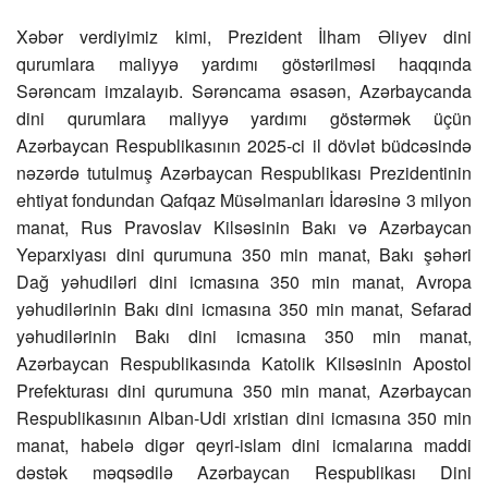
Xəbər verdiyimiz kimi, Prezident İlham Əliyev dini
qurumlara maliyyə yardımı göstərilməsi haqqında
Sərəncam imzalayıb. Sərəncama əsasən, Azərbaycanda
dini qurumlara maliyyə yardımı göstərmək üçün
Azərbaycan Respublikasının 2025-ci il dövlət büdcəsində
nəzərdə tutulmuş Azərbaycan Respublikası Prezidentinin
ehtiyat fondundan Qafqaz Müsəlmanları İdarəsinə 3 milyon
manat, Rus Pravoslav Kilsəsinin Bakı və Azərbaycan
Yeparxiyası dini qurumuna 350 min manat, Bakı şəhəri
Dağ yəhudiləri dini icmasına 350 min manat, Avropa
yəhudilərinin Bakı dini icmasına 350 min manat, Sefarad
yəhudilərinin Bakı dini icmasına 350 min manat,
Azərbaycan Respublikasında Katolik Kilsəsinin Apostol
Prefekturası dini qurumuna 350 min manat, Azərbaycan
Respublikasının Alban-Udi xristian dini icmasına 350 min
manat, habelə digər qeyri-islam dini icmalarına maddi
dəstək məqsədilə Azərbaycan Respublikası Dini