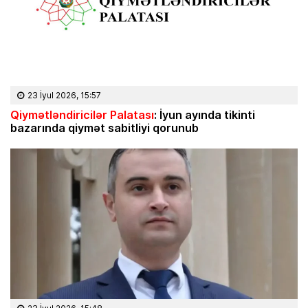
23 İyul 2026, 15:57
Qiymətləndiricilər Palatası
: İyun ayında tikinti
bazarında qiymət sabitliyi qorunub