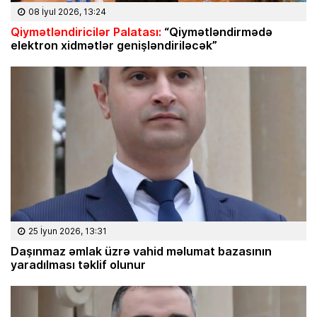
08 İyul 2026, 13:24
Qiymətləndiricilər Palatası:
“Qiymətləndirmədə
elektron xidmətlər genişləndiriləcək”
25 İyun 2026, 13:31
Daşınmaz əmlak üzrə vahid məlumat bazasının
yaradılması təklif olunur