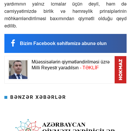
yardımının yalnız icmalar üçün deyil, həm də
cəmiyyətimizdə birlik və həmrəylik prinsiplərinin
möhkəmləndirilməsi baxımından qiymətli olduğu qeyd
edilib.
Bizim Facebook səhifəmizə abunə olun
BƏNZƏR XƏBƏRLƏR