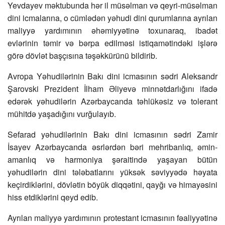
Yevdayev məktubunda hər il müsəlman və qeyri-müsəlman
dini icmalarına, o cümlədən yəhudi dini qurumlarına ayrılan
maliyyə yardımının əhəmiyyətinə toxunaraq, ibadət
evlərinin təmir və bərpa edilməsi istiqamətindəki işlərə
görə dövlət başçısına təşəkkürünü bildirib.
Avropa Yəhudilərinin Bakı dini icmasının sədri Aleksandr
Şarovski Prezident İlham Əliyevə minnətdarlığını ifadə
edərək yəhudilərin Azərbaycanda təhlükəsiz və tolerant
mühitdə yaşadığını vurğulayıb.
Sefarad yəhudilərinin Bakı dini icmasının sədri Zamir
İsayev Azərbaycanda əsrlərdən bəri mehribanlıq, əmin-
amanlıq və harmoniya şəraitində yaşayan bütün
yəhudilərin dini tələbatlarını yüksək səviyyədə həyata
keçirdiklərini, dövlətin böyük diqqətini, qayğı və himayəsini
hiss etdiklərini qeyd edib.
Ayrılan maliyyə yardımının protestant icmasının fəaliyyətinə