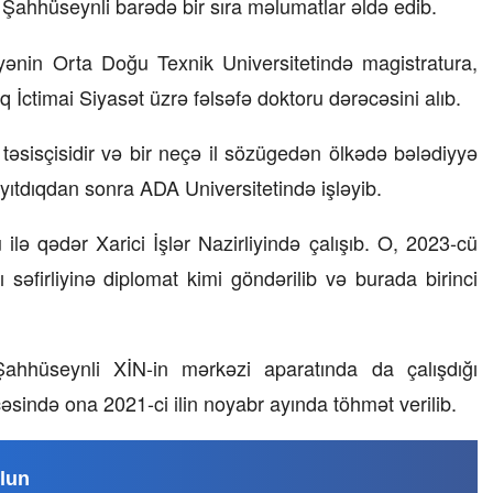
ahhüseynli barədə bir sıra məlumatlar əldə edib.
nin Orta Doğu Texnik Universitetində magistratura,
İctimai Siyasət üzrə fəlsəfə doktoru dərəcəsini alıb.
əsisçisidir və bir neçə il sözügedən ölkədə bələdiyyə
ayıtdıqdan sonra ADA Universitetində işləyib.
ə qədər Xarici İşlər Nazirliyində çalışıb. O, 2023-cü
 səfirliyinə diplomat kimi göndərilib və burada birinci
 Şahhüseynli XİN-in mərkəzi aparatında da çalışdığı
əsində ona 2021-ci ilin noyabr ayında töhmət verilib.
lun