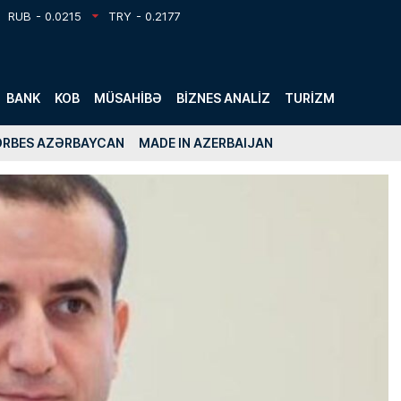
RUB
- 0.0215
TRY
- 0.2177
BANK
KOB
MÜSAHIBƏ
BIZNES ANALIZ
TURIZM
ORBES AZƏRBAYCAN
MADE IN AZERBAIJAN