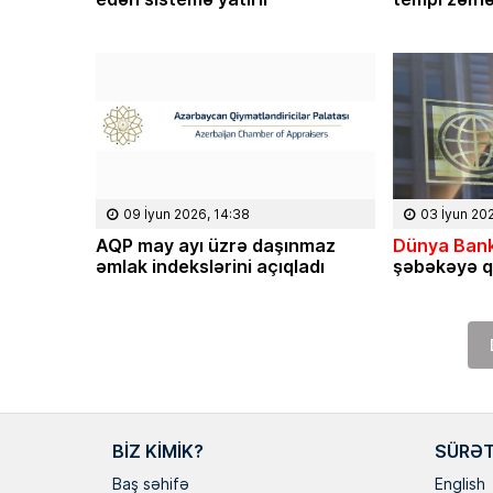
09 İyun 2026, 14:38
03 İyun 20
AQP may ayı üzrə daşınmaz
Dünya Bank
əmlak indekslərini açıqladı
şəbəkəyə q
BIZ KIMIK?
SÜRƏT
Baş səhifə
English