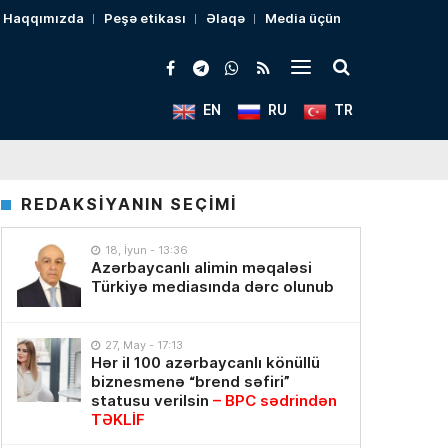
Haqqımızda
Peşə etikası
Əlaqə
Media üçün
EN
RU
TR
REDAKSİYANIN SEÇİMİ
18, İyun - 13:36
Azərbaycanlı alimin məqaləsi
Türkiyə mediasında dərc olunub
27, May - 17:13
Hər il 100 azərbaycanlı könüllü
biznesmenə “brend səfiri”
statusu verilsin
– BPC sədrindən
TƏKLİF