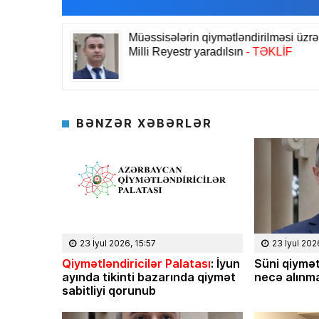
BƏNZƏR XƏBƏRLƏR
23 İyul 2026, 15:57
23 İyul 202
Qiymətləndiricilər Palatası
: İyun
Süni qiymət
ayında tikinti bazarında qiymət
necə alınma
sabitliyi qorunub