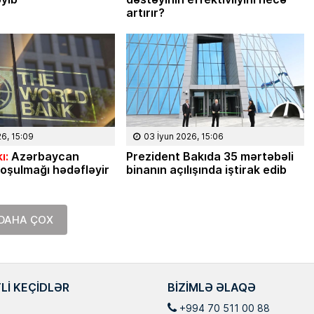
artırır?
26, 15:09
03 İyun 2026, 15:06
ı:
Azərbaycan
Prezident Bakıda 35 mərtəbəli
oşulmağı hədəfləyir
binanın açılışında iştirak edib
DAHA ÇOX
LI KEÇIDLƏR
BIZIMLƏ ƏLAQƏ
+994 70 511 00 88