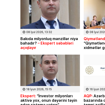
08 İyul 2026, 13:32
08 İyul 202
Bakıda milyonluq mənzillər niyə
Qiymətləndi
bahadır?
– Ekspert səbəbləri
“Qiymətlən
açıqlayır
xidmətlər g
18 İyun 2026, 15:15
16 İyun 202
Ekspert:
“İnvestor milyonları
AQP:
Azərb
aktivə yox, onun dəyərini təyin
bazarında q
edən sistemə yatırır”
tempi zəifl