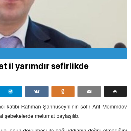
 il yarımdır səfirlikdə
rinci katibi Rahman Şahhüseynlinin səfir Arif Məmmdov
al şəbəkələrdə məlumat paylaşılıb.
irib, onun döyülməsi ilə bağlı iddianın doğru olmadığını