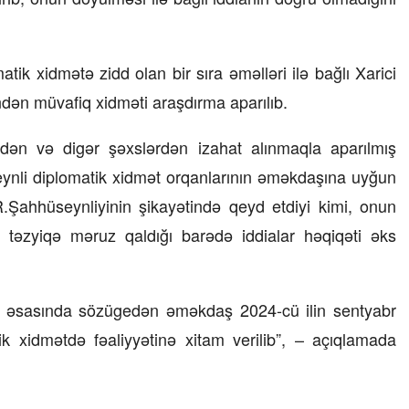
23 İyul 2026, 15:48
ik xidmətə zidd olan bir sıra əməlləri ilə bağlı Xarici
Süni qiymət artımlarının qarşısı necə
alınmalıdır?
ndən müvafiq xidməti araşdırma aparılıb.
ən və digər şəxslərdən izahat alınmaqla aparılmış
nli diplomatik xidmət orqanlarının əməkdaşına uyğun
.Şahhüseynliyinin şikayətində qeyd etdiyi kimi, onun
i təzyiqə məruz qaldığı barədə iddialar həqiqəti əks
ar əsasında sözügedən əməkdaş 2024-cü ilin sentyabr
tik xidmətdə fəaliyyətinə xitam verilib”, – açıqlamada