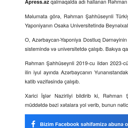
qalmaqalda adı hallanan Rəhman Ş
Apress.az
Məlumata görə, Rəhman Şahhüseynli Türkiyə
Yaponiyanın Osaka Universitetində Beynəlxalq 
O, Azərbaycan-Yaponiya Dostluq Dərnəyinin t
sistemində və universitetdə çalışıb. Bakıya q
Rəhman Şahhüseynli 2019-cu ildən 2023-cü il
ilin iyul ayında Azərbaycanın Yunanıstandakı
katib vəzifəsində çalışıb.
Xarici İşlər Nazirliyi bildirib ki, Rəhman
müddətdə bəzi xətalara yol verib, bunun nətic
Bizim Facebook səhifəmizə abunə o