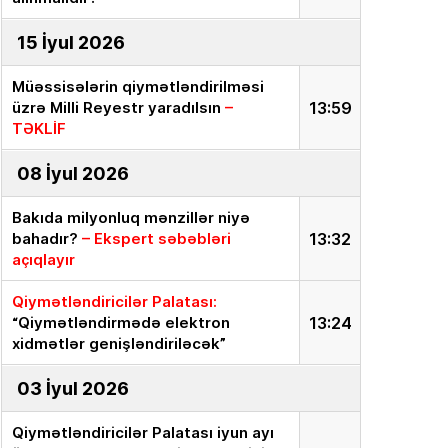
15 İyul 2026
Müəssisələrin qiymətləndirilməsi
üzrə Milli Reyestr yaradılsın
–
13:59
TƏKLİF
08 İyul 2026
Bakıda milyonluq mənzillər niyə
bahadır?
– Ekspert səbəbləri
13:32
açıqlayır
Qiymətləndiricilər Palatası:
“Qiymətləndirmədə elektron
13:24
xidmətlər genişləndiriləcək”
03 İyul 2026
Qiymətləndiricilər Palatası iyun ayı