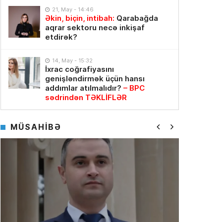
21, May - 14:46
Əkin, biçin, intibah:
Qarabağda
aqrar sektoru necə inkişaf
etdirək?
14, May - 15:32
İxrac coğrafiyasını
genişləndirmək üçün hansı
addımlar atılmalıdır?
– BPC
sədrindən TƏKLİFLƏR
MÜSAHİBƏ