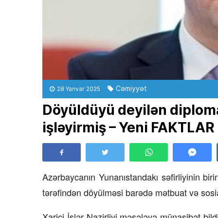
Cəmiyyət
28 Yanvar 2025
Döyüldüyü deyilən diplomat
işləyirmiş – Yeni FAKTLAR
Azərbaycanın Yunanıstandakı səfirliyinin bi
tərəfindən döyülməsi barədə mətbuat və sosi
Xarici İşlər Nazirliyi məsələyə münasibət bild