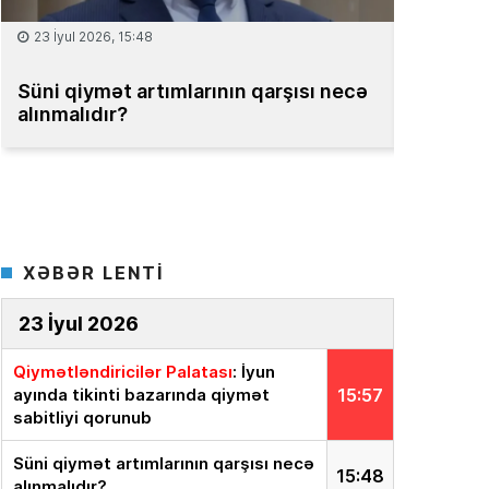
15 İyul 2026, 13:59
08 İyul 2
Müəssisələrin qiymətləndirilməsi
Bakıda m
üzrə Milli Reyestr yaradılsın
– TƏKLİF
bahadır
XƏBƏR LENTİ
23 İyul 2026
Qiymətləndiricilər Palatası
: İyun
ayında tikinti bazarında qiymət
15:57
sabitliyi qorunub
Süni qiymət artımlarının qarşısı necə
15:48
alınmalıdır?