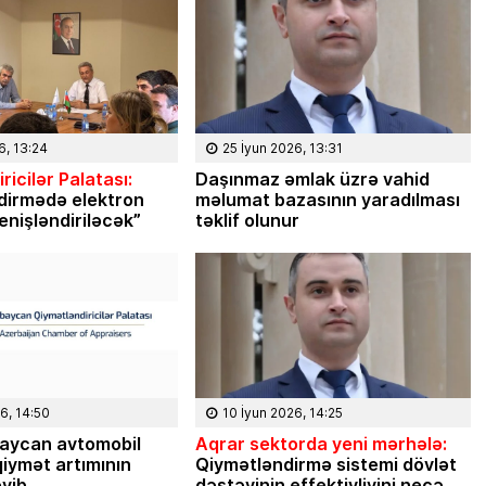
Masallı rayonunun Ərkivan qəsəbəsaində
anadan olub. Memarlıq və İnşaat
Universitetini iqtisadçı-mühəndis ixtisası
üzrə bitirib. İqtisad elmləri doktorudur.
Hazırda Elm və […]
6, 13:24
25 İyun 2026, 13:31
ricilər Palatası:
Daşınmaz əmlak üzrə vahid
dirmədə elektron
məlumat bazasının yaradılması
enişləndiriləcək”
təklif olunur
6, 14:50
10 İyun 2026, 14:25
aycan avtomobil
Aqrar sektorda yeni mərhələ:
iymət artımının
Qiymətləndirmə sistemi dövlət
əyib
dəstəyinin effektivliyini necə