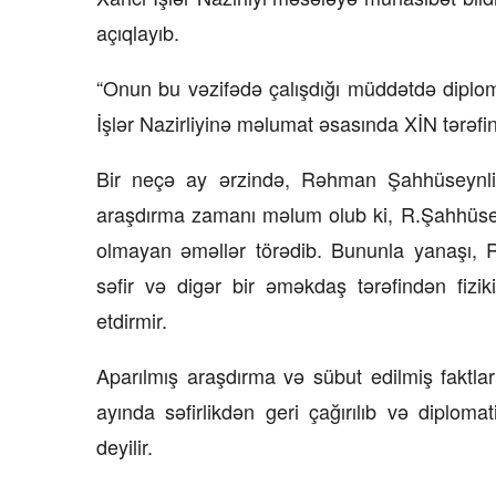
açıqlayıb.
“Onun bu vəzifədə çalışdığı müddətdə diplomat
İşlər Nazirliyinə məlumat əsasında XİN tərəfi
Bir neçə ay ərzində, Rəhman Şahhüseynlid
araşdırma zamanı məlum olub ki, R.Şahhüsey
olmayan əməllər törədib. Bununla yanaşı, R
səfir və digər bir əməkdaş tərəfindən fizik
etdirmir.
Aparılmış araşdırma və sübut edilmiş faktl
ayında səfirlikdən geri çağırılıb və diploma
deyilir.