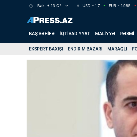
Bakı
+ 13 C°
USD
- 1.7
EUR
- 1.985
BAŞ SƏHIFƏ
İQTISADIYYAT
MALIYYƏ
RƏSMI
EKSPERT BAXIŞI
ENDIRIM BAZARI
MARAQLI
F