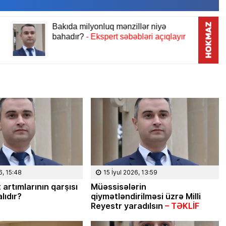
08 Fevral 2024, 15:32
6, 15:48
15 İyul 2026, 13:59
Rəsmiyyə Sabir poeziyası –
 artımlarının qarşısı
Müəssisələrin
lıdır?
qiymətləndirilməsi üzrə Milli
Ayıq Səmədovun
Reyestr yaradılsın
– TƏKLİF
təqdimatında