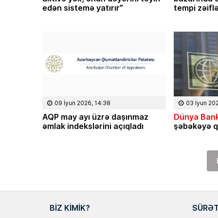
edən sistemə yatırır”
tempi zəifl
09 İyun 2026, 14:38
03 İyun 20
AQP may ayı üzrə daşınmaz
Dünya Bank
əmlak indekslərini açıqladı
şəbəkəyə q
BIZ KIMIK?
SÜRƏT