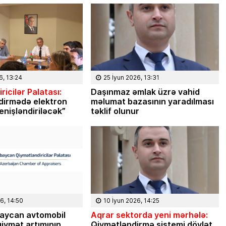
6, 13:24
25 İyun 2026, 13:31
ricilər Palatası:
Daşınmaz əmlak üzrə vahid
dirmədə elektron
məlumat bazasının yaradılması
enişləndiriləcək”
təklif olunur
08 Fevral 2024, 15:32
Rəsmiyyə Sabir poeziyası –
Ayıq Səmədovun
6, 14:50
10 İyun 2026, 14:25
təqdimatında
aycan avtomobil
Aqrar sektorda yeni mərhələ:
iymət artımının
Qiymətləndirmə sistemi dövlət