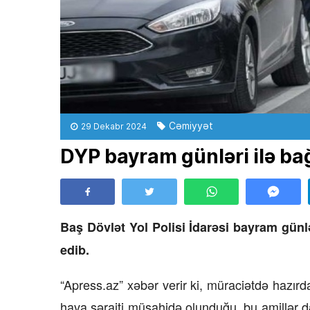
Cəmiyyət
29 Dekabr 2024
DYP bayram günləri ilə bağ
Baş Dövlət Yol Polisi İdarəsi bayram günlər
edib.
“Apress.az” xəbər verir ki, müraciətdə hazır
hava şəraiti müşahidə olunduğu, bu amillər də 