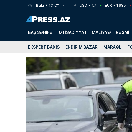
Bakı
+ 13 C°
USD
- 1.7
EUR
- 1.985
BAŞ SƏHIFƏ
İQTISADIYYAT
MALIYYƏ
RƏSMI
EKSPERT BAXIŞI
ENDIRIM BAZARI
MARAQLI
F