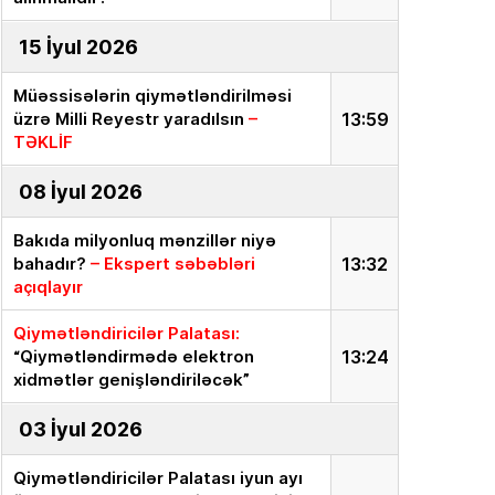
15 İyul 2026
Müəssisələrin qiymətləndirilməsi
üzrə Milli Reyestr yaradılsın
–
13:59
TƏKLİF
08 İyul 2026
Bakıda milyonluq mənzillər niyə
bahadır?
– Ekspert səbəbləri
13:32
açıqlayır
Qiymətləndiricilər Palatası:
“Qiymətləndirmədə elektron
13:24
xidmətlər genişləndiriləcək”
03 İyul 2026
Qiymətləndiricilər Palatası iyun ayı