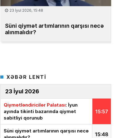
15 İyul 2026, 13:59
08 
cə
Müəssisələrin qiymətləndirilməsi
Bak
üzrə Milli Reyestr yaradılsın
– TƏKLİF
bah
XƏBƏR LENTİ
23 İyul 2026
Qiymətləndiricilər Palatası
: İyun
ayında tikinti bazarında qiymət
15:57
sabitliyi qorunub
Süni qiymət artımlarının qarşısı necə
15:48
alınmalıdır?