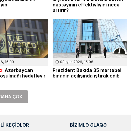
Masallı rayonunun Ərkivan qəsəbəsaind
əyib
dəstəyinin effektivliyini necə
anadan olub. Memarlıq və İnşaat
artırır?
Universitetini iqtisadçı-mühəndis ixtisas
üzrə bitirib. İqtisad elmləri doktorudur.
Hazırda Elm və […]
26, 15:09
03 İyun 2026, 15:06
ı:
Azərbaycan
Prezident Bakıda 35 mərtəbəli
oşulmağı hədəfləyir
binanın açılışında iştirak edib
DAHA ÇOX
LI KEÇIDLƏR
BIZIMLƏ ƏLAQƏ