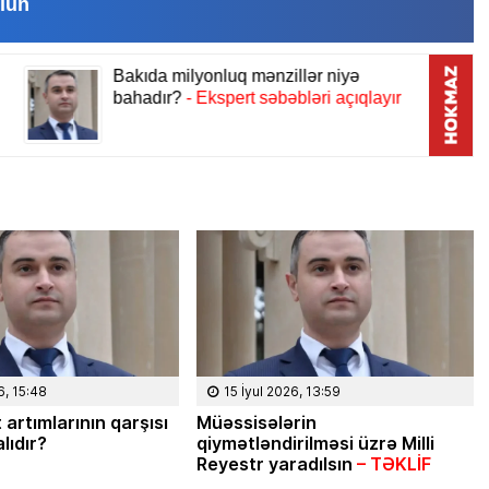
lun
6, 15:48
15 İyul 2026, 13:59
 artımlarının qarşısı
Müəssisələrin
lıdır?
qiymətləndirilməsi üzrə Milli
Reyestr yaradılsın
– TƏKLİF