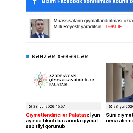
Bizim Facebook səhifəmizə abunə o
BƏNZƏR XƏBƏRLƏR
23 İyul 2026, 15:57
23 İyul 202
Qiymətləndiricilər Palatası
: İyun
Süni qiymət
ayında tikinti bazarında qiymət
necə alınma
sabitliyi qorunub