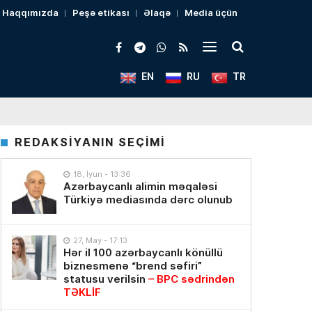
Haqqımızda
Peşə etikası
Əlaqə
Media üçün
EN
RU
TR
REDAKSİYANIN SEÇİMİ
18, İyun - 13:36
Azərbaycanlı alimin məqaləsi
Türkiyə mediasında dərc olunub
27, May - 17:13
Hər il 100 azərbaycanlı könüllü
biznesmenə “brend səfiri”
statusu verilsin
– BPC sədrindən
TƏKLİF