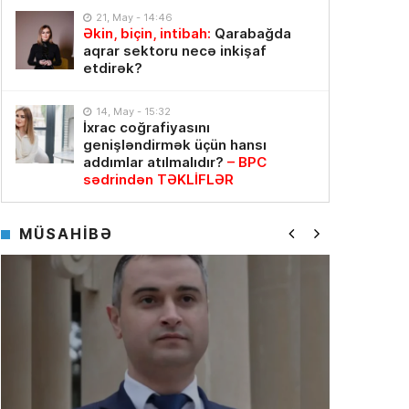
21, May - 14:46
Əkin, biçin, intibah:
Qarabağda
aqrar sektoru necə inkişaf
etdirək?
14, May - 15:32
İxrac coğrafiyasını
genişləndirmək üçün hansı
addımlar atılmalıdır?
– BPC
sədrindən TƏKLİFLƏR
MÜSAHİBƏ