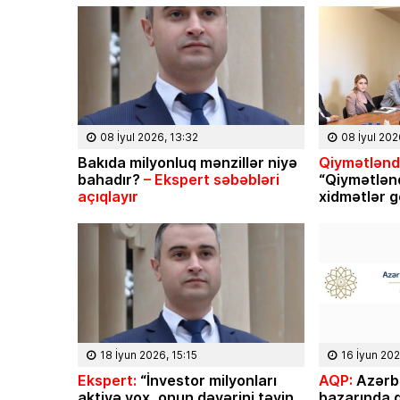
08 İyul 2026, 13:32
08 İyul 202
Bakıda milyonluq mənzillər niyə
Qiymətləndi
bahadır?
– Ekspert səbəbləri
“Qiymətlən
açıqlayır
xidmətlər g
18 İyun 2026, 15:15
16 İyun 202
Ekspert:
“İnvestor milyonları
AQP:
Azərb
aktivə yox, onun dəyərini təyin
bazarında q