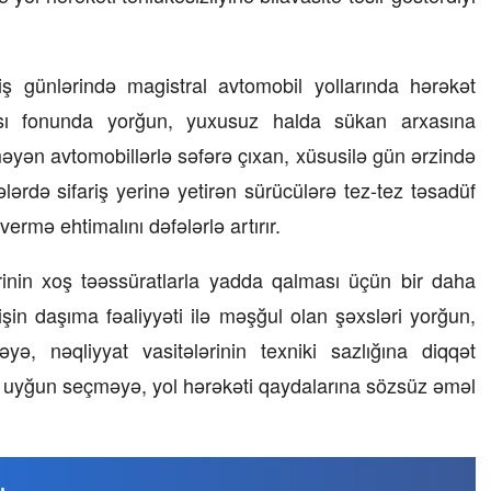
23 İyul 2026, 15:48
ş günlərində magistral avtomobil yollarında hərəkət
Süni qiymət artımlarının qarşısı ne
alınmalıdır?
ması fonunda yorğun, yuxusuz halda sükan arxasına
yən avtomobillərlə səfərə çıxan, xüsusilə gün ərzində
ərdə sifariş yerinə yetirən sürücülərə tez-tez təsadüf
vermə ehtimalını dəfələrlə artırır.
rinin xoş təəssüratlarla yadda qalması üçün bir daha
işin daşıma fəaliyyəti ilə məşğul olan şəxsləri yorğun,
, nəqliyyat vasitələrinin texniki sazlığına diqqət
inə uyğun seçməyə, yol hərəkəti qaydalarına sözsüz əməl