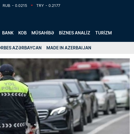
RUB
- 0.0215
TRY
- 0.2177
BANK
KOB
MÜSAHIBƏ
BIZNES ANALIZ
TURIZM
ORBES AZƏRBAYCAN
MADE IN AZERBAIJAN