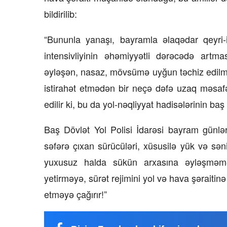
bildirilib:
“Bununla yanaşı, bayramla əlaqədar qeyri-i
intensivliyinin əhəmiyyətli dərəcədə art
əyləşən, nasaz, mövsümə uyğun təchiz edilmə
istirahət etmədən bir neçə dəfə uzaq məsafəl
edilir ki, bu da yol-nəqliyyat hadisələrinin baş 
Baş Dövlət Yol Polisi İdarəsi bayram günlə
səfərə çıxan sürücüləri, xüsusilə yük və sən
yuxusuz halda sükün arxasına əyləşməməyə
yetirməyə, sürət rejimini yol və hava şərait
etməyə çağırır!”