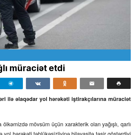
lı müraciət etdi
i ilə əlaqədar yol hərəkəti iştirakçılarına müraciət
da ölkəmizdə mövsüm üçün xarakterik olan yağışlı, qarlı
yol hərəkəti təhlükəsizliyinə bilavasitə təsir göstərdiyi