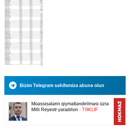
Bizim Telegram səhifəmizə abunə olun