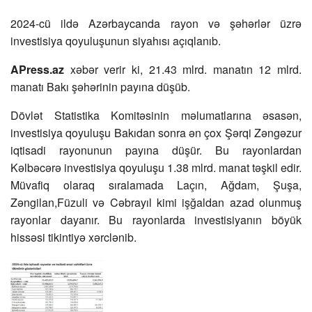
2024-cü ildə Azərbaycanda rayon və şəhərlər üzrə
investisiya qoyuluşunun siyahısı açıqlanıb.
APress.az
xəbər verir ki, 21.43 mlrd. manatın 12 mlrd.
manatı Bakı şəhərinin payına düşüb.
Dövlət Statistika Komitəsinin məlumatlarına əsasən,
investisiya qoyuluşu Bakıdan sonra ən çox Şərqi Zəngəzur
iqtisadi rayonunun payına düşür. Bu rayonlardan
Kəlbəcərə investisiya qoyuluşu 1.38 mlrd. manat təşkil edir.
Müvafiq olaraq sıralamada Laçın, Ağdam, Şuşa,
Zəngilan,Füzuli və Cəbrayıl kimi işğaldan azad olunmuş
rayonlar dayanır. Bu rayonlarda investisiyanın böyük
hissəsi tikintiyə xərclənib.