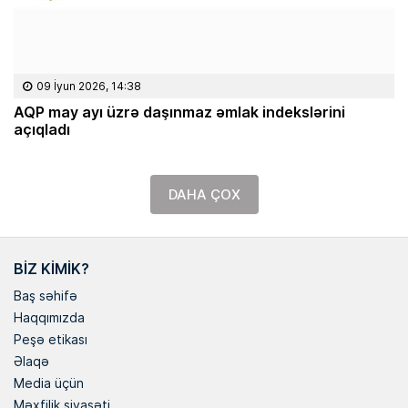
09 İyun 2026, 14:38
AQP may ayı üzrə daşınmaz əmlak indekslərini
açıqladı
DAHA ÇOX
BIZ KIMIK?
Baş səhifə
Haqqımızda
Peşə etikası
Əlaqə
Media üçün
Məxfilik siyasəti