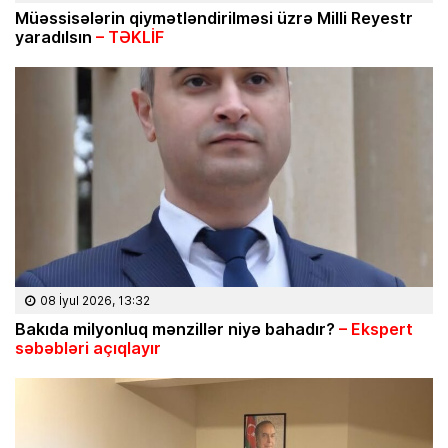
Müəssisələrin qiymətləndirilməsi üzrə Milli Reyestr
yaradılsın
– TƏKLİF
08 İyul 2026, 13:32
Bakıda milyonluq mənzillər niyə bahadır?
– Ekspert
səbəbləri açıqlayır