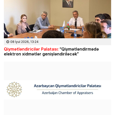
08 İyul 2026, 13:24
Qiymətləndiricilər Palatası:
“Qiymətləndirmədə
elektron xidmətlər genişləndiriləcək”