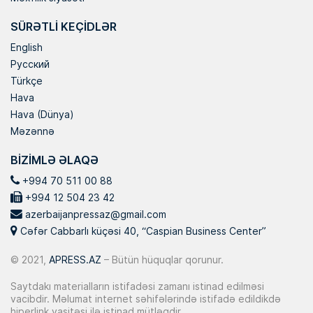
SÜRƏTLI KEÇIDLƏR
English
Русский
Türkçe
Hava
Hava (Dünya)
Məzənnə
BIZIMLƏ ƏLAQƏ
+994 70 511 00 88
+994 12 504 23 42
azerbaijanpressaz@gmail.com
Cəfər Cabbarlı küçəsi 40, “Caspian Business Center”
© 2021,
APRESS.AZ
– Bütün hüquqlar qorunur.
Saytdakı materialların istifadəsi zamanı istinad edilməsi
vacibdir. Məlumat internet səhifələrində istifadə edildikdə
hiperlink vasitəsi ilə istinad mütləqdir.