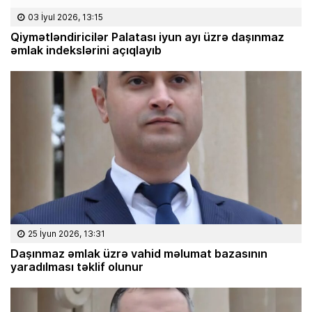
03 İyul 2026, 13:15
Qiymətləndiricilər Palatası iyun ayı üzrə daşınmaz
əmlak indekslərini açıqlayıb
25 İyun 2026, 13:31
Daşınmaz əmlak üzrə vahid məlumat bazasının
yaradılması təklif olunur