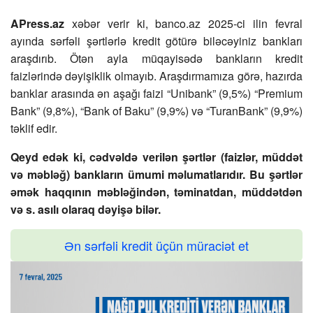
APress.az
xəbər verir ki, banco.az 2025-ci ilin fevral
ayında sərfəli şərtlərlə kredit götürə biləcəyiniz bankları
araşdırıb. Ötən ayla müqayisədə bankların kredit
faizlərində dəyişiklik olmayıb. Araşdırmamıza görə, hazırda
banklar arasında ən aşağı faizi “Unibank” (9,5%) “Premium
Bank” (9,8%), “Bank of Baku” (9,9%) və “TuranBank” (9,9%)
təklif edir.
Qeyd edək ki, cədvəldə verilən şərtlər (faizlər, müddət
və məbləğ) bankların ümumi məlumatlarıdır. Bu şərtlər
əmək haqqının məbləğindən, təminatdan, müddətdən
və s. asılı olaraq dəyişə bilər.
Ən sərfəli kredit üçün müraciət et