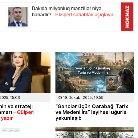
2025, 15:03
18 Dekabr 2025, 19:59
in və strateji
“Gənclər üçün Qarabağ: Tarix
emarı
– G
ülp
əri
və Mədəni İrs” layihəsi uğurla
 yaz
ır
yekunlaşıb