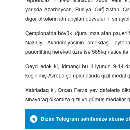
yarışda Azərbaycan, Rusiya, Qırğızıstan, Qa
digər ölkələrin idmançıları qüvvələrini sınayıbl
Çempionatda böyük uğura imza atan pauerlift
Nazirliyi Akademiyasının əməkdaşı leyten
pauerliftinq hərəkəti üzrə isə 585kq nəticə ilə 
Qeyd edək ki, idmançı bu il iyunun 9-14-d
keçirilmiş Avropa çempionatında qızıl medal 
Xatırladaq ki, Orxan Fərzəliyev dəfələrlə öl
sınayaraq ölkəmizə qızıl və gümüş medallar q
Bizim Telegram səhifəmizə abunə o