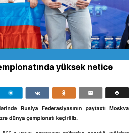
empionatında yüksək nəticə
lərində Rusiya Federasiyasının paytaxtı Moskva
zrə dünya çempionatı keçirilib.
i, 560-a yaxın idmançının mübarizə apardığı mötəbər