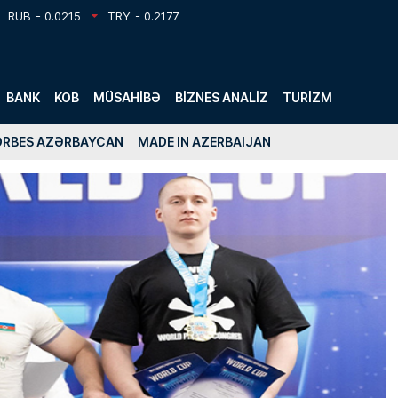
RUB
- 0.0215
TRY
- 0.2177
BANK
KOB
MÜSAHIBƏ
BIZNES ANALIZ
TURIZM
ORBES AZƏRBAYCAN
MADE IN AZERBAIJAN