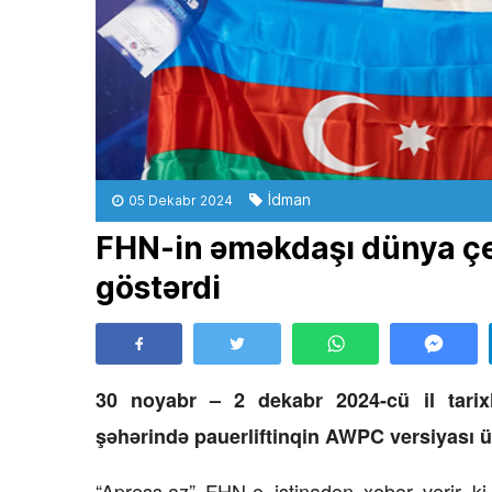
İdman
05 Dekabr 2024
FHN-in əməkdaşı dünya ç
göstərdi
30 noyabr – 2 dekabr 2024-cü il tarix
şəhərində pauerliftinqin AWPC versiyası ü
“Apress.az” FHN-ə istinadən xəbər verir k