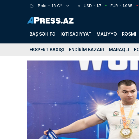
Bakı
+ 13 C°
USD
- 1.7
EUR
- 1.985
BAŞ SƏHIFƏ
İQTISADIYYAT
MALIYYƏ
RƏSMI
EKSPERT BAXIŞI
ENDIRIM BAZARI
MARAQLI
F