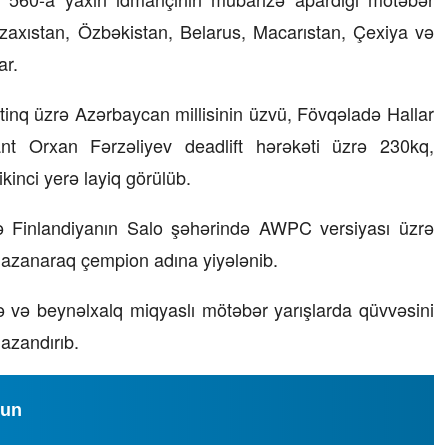
zaxıstan, Özbəkistan, Belarus, Macarıstan, Çexiya və
23 İyul 2026, 15:48
ar.
Süni qiymət artımlarının qarşısı necə
alınmalıdır?
inq üzrə Azərbaycan millisinin üzvü, Fövqəladə Hallar
ant Orxan Fərzəliyev deadlift hərəkəti üzrə 230kq,
ikinci yerə layiq görülüb.
ə Finlandiyanın Salo şəhərində AWPC versiyası üzrə
qazanaraq çempion adına yiyələnib.
kə və beynəlxalq miqyaslı mötəbər yarışlarda qüvvəsini
azandırıb.
lun