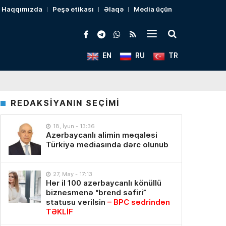
Haqqımızda
Peşə etikası
Əlaqə
Media üçün
EN
RU
TR
REDAKSİYANIN SEÇİMİ
18, İyun - 13:36
Azərbaycanlı alimin məqaləsi
Türkiyə mediasında dərc olunub
27, May - 17:13
Hər il 100 azərbaycanlı könüllü
biznesmenə “brend səfiri”
statusu verilsin
– BPC sədrindən
TƏKLİF