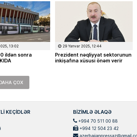
Masallı rayonunun Ərkivan qəsəbəsaində
anadan olub. Memarlıq və İnşaat
Universitetini iqtisadçı-mühəndis ixtisası
üzrə bitirib. İqtisad elmləri doktorudur.
Hazırda Elm və […]
2025, 13:02
29 Yanvar 2025, 12:44
0 ildən sonra
Prezident nəqliyyat sektorunun
AKIDA
inkişafına xüsusi önəm verir
DAHA ÇOX
LI KEÇIDLƏR
BIZIMLƏ ƏLAQƏ
+994 70 511 00 88
й
+994 12 504 23 42
azerbaijanpressaz@gmail.c