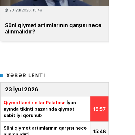
15 İyul 2026, 13:59
08 İyul 2
Müəssisələrin qiymətləndirilməsi
Bakıda 
üzrə Milli Reyestr yaradılsın
– TƏKLİF
bahadır
XƏBƏR LENTİ
23 İyul 2026
Qiymətləndiricilər Palatası
: İyun
ayında tikinti bazarında qiymət
15:57
sabitliyi qorunub
Süni qiymət artımlarının qarşısı necə
15:48
alınmalıdır?