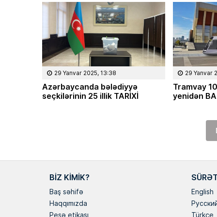
29 Yanvar 2025, 13:38
29 Yanvar 
Azərbaycanda bələdiyyə
Tramvay 10
seçkilərinin 25 illik TARİXİ
yenidən B
BIZ KIMIK?
SÜRƏT
Baş səhifə
English
Haqqımızda
Русски
Peşə etikası
Türkçe