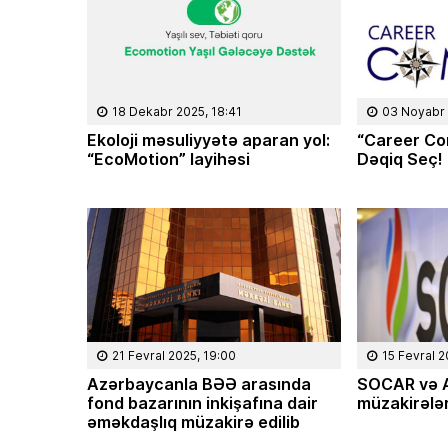
18 Dekabr 2025, 18:41
03 Noyabr 
Ekoloji məsuliyyətə aparan yol:
“Career Co
“EcoMotion” layihəsi
Dəqiq Seç!
21 Fevral 2025, 19:00
15 Fevral 2
Azərbaycanla BƏƏ arasında
SOCAR və A
fond bazarının inkişafına dair
müzakirələr
əməkdaşlıq müzakirə edilib