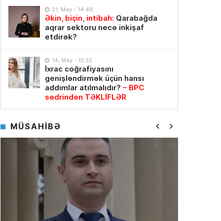
21, May - 14:46
Əkin, biçin, intibah:
Qarabağda
aqrar sektoru necə inkişaf
etdirək?
14, May - 15:32
İxrac coğrafiyasını
genişləndirmək üçün hansı
addımlar atılmalıdır?
– BPC
sədrindən TƏKLİFLƏR
MÜSAHİBƏ