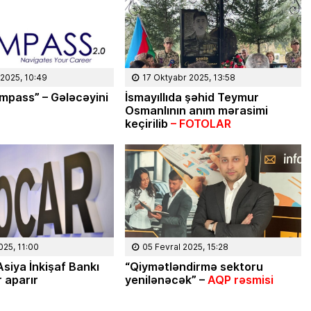
2025, 10:49
17 Oktyabr 2025, 13:58
mpass” – Gələcəyini
İsmayıllıda şəhid Teymur
Osmanlının anım mərasimi
keçirilib
– FOTOLAR
08 Fevral 2024, 15:32
025, 11:00
05 Fevral 2025, 15:28
Rəsmiyyə Sabir poeziyası –
siya İnkişaf Bankı
“Qiymətləndirmə sektoru
Ayıq Səmədovun
 aparır
yenilənəcək” –
AQP rəsmisi
təqdimatında