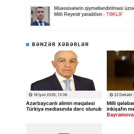
BƏNZƏR XƏBƏRLƏR
18 İyun 2026, 13:36
22 Dekabr 
Azərbaycanlı alimin məqaləsi
Milli q
ələbən
Türkiyə mediasında dərc olunub
inki
şafın m
Bayramova