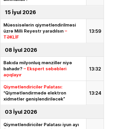
15 İyul 2026
Müəssisələrin qiymətləndirilməsi
üzrə Milli Reyestr yaradılsın
–
13:59
TƏKLİF
08 İyul 2026
Bakıda milyonluq mənzillər niyə
bahadır?
– Ekspert səbəbləri
13:32
açıqlayır
Qiymətləndiricilər Palatası:
“Qiymətləndirmədə elektron
13:24
xidmətlər genişləndiriləcək”
03 İyul 2026
Qiymətləndiricilər Palatası iyun ayı