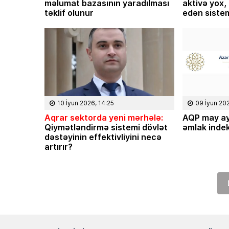
məlumat bazasının yaradılması
aktivə yox,
təklif olunur
edən sistem
10 İyun 2026, 14:25
09 İyun 20
Aqrar sektorda yeni mərhələ:
AQP may ay
Qiymətləndirmə sistemi dövlət
əmlak indek
dəstəyinin effektivliyini necə
artırır?