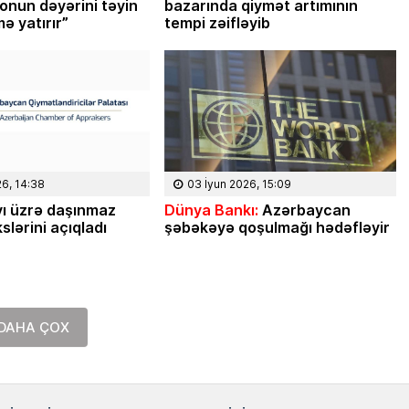
 onun dəyərini təyin
bazarında qiymət artımının
ə yatırır”
tempi zəifləyib
26, 14:38
03 İyun 2026, 15:09
ı üzrə daşınmaz
Dünya Bankı:
Azərbaycan
slərini açıqladı
şəbəkəyə qoşulmağı hədəfləyir
DAHA ÇOX