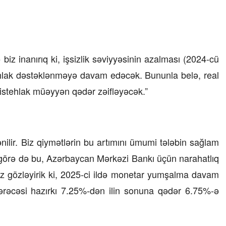
23 İyul 2026, 15:48
Süni qiymət artımlarının qarşısı necə
alınmalıdır?
 biz inanırıq ki, işsizlik səviyyəsinin azalması (2024-cü
ehlak dəstəklənməyə davam edəcək. Bununla belə, real
stehlak müəyyən qədər zəifləyəcək.”
nilir. Biz qiymətlərin bu artımını ümumi tələbin sağlam
a görə də bu, Azərbaycan Mərkəzi Bankı üçün narahatlıq
z gözləyirik ki, 2025-ci ildə monetar yumşalma davam
rəcəsi hazırkı 7.25%-dən ilin sonuna qədər 6.75%-ə