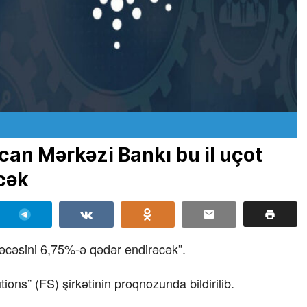
can Mərkəzi Bankı bu il uçot
cək
rəcəsini 6,75%-ə qədər endirəcək”.
ions” (FS) şirkətinin proqnozunda bildirilib.