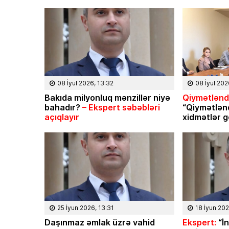
08 İyul 2026, 13:32
08 İyul 202
Bakıda milyonluq mənzillər niyə
Qiymətləndi
bahadır?
– Ekspert səbəbləri
“Qiymətlən
açıqlayır
xidmətlər g
25 İyun 2026, 13:31
18 İyun 202
Daşınmaz əmlak üzrə vahid
Ekspert:
“İn