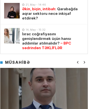
21, May - 14:46
Əkin, biçin, intibah:
Qarabağda
aqrar sektoru necə inkişaf
etdirək?
14, May - 15:32
İxrac coğrafiyasını
genişləndirmək üçün hansı
addımlar atılmalıdır?
– BPC
sədrindən TƏKLİFLƏR
MÜSAHİBƏ