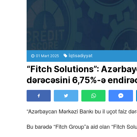
İqtisadiyyat
01 Mart 2025
“Fitch Solutions”: Azərbay
dərəcəsini 6,75%-ə endirə
“Azərbaycan Mərkəzi Bankı bu il uçot faiz də
Bu barədə “Fitch Group”a aid olan “Fitch Solut