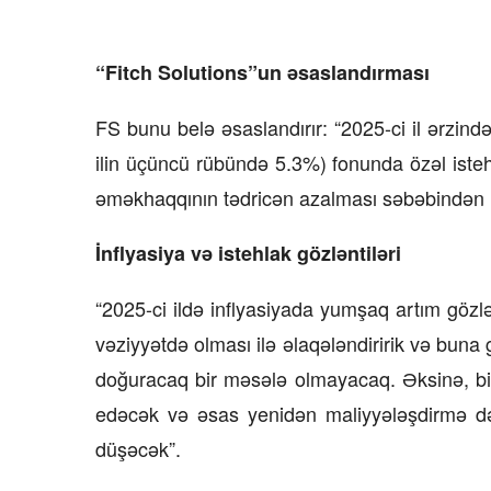
“Fitch Solutions”un əsaslandırması
FS bunu belə əsaslandırır: “2025-ci il ərzində
ilin üçüncü rübündə 5.3%) fonunda özəl ist
əməkhaqqının tədricən azalması səbəbindən i
İnflyasiya və istehlak gözləntiləri
“2025-ci ildə inflyasiyada yumşaq artım gözlə
vəziyyətdə olması ilə əlaqələndiririk və bun
doğuracaq bir məsələ olmayacaq. Əksinə, bi
edəcək və əsas yenidən maliyyələşdirmə də
düşəcək”.