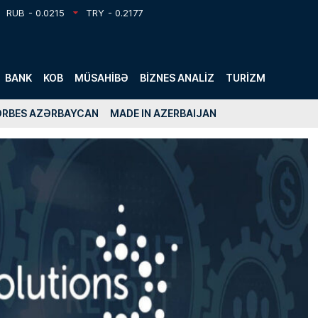
RUB
- 0.0215
TRY
- 0.2177
BANK
KOB
MÜSAHIBƏ
BIZNES ANALIZ
TURIZM
ORBES AZƏRBAYCAN
MADE IN AZERBAIJAN