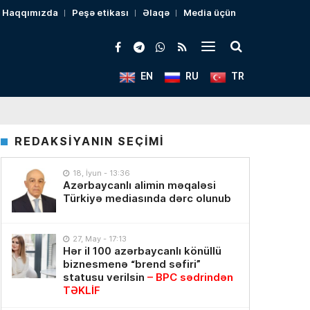
Haqqımızda
Peşə etikası
Əlaqə
Media üçün
EN
RU
TR
REDAKSİYANIN SEÇİMİ
18, İyun - 13:36
Azərbaycanlı alimin məqaləsi
Türkiyə mediasında dərc olunub
27, May - 17:13
Hər il 100 azərbaycanlı könüllü
biznesmenə “brend səfiri”
statusu verilsin
– BPC sədrindən
TƏKLİF