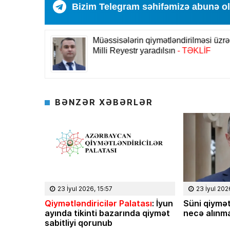
Bizim Telegram səhifəmizə abunə o
BƏNZƏR XƏBƏRLƏR
23 İyul 2026, 15:57
23 İyul 202
Qiymətləndiricilər Palatası
: İyun
Süni qiymət
ayında tikinti bazarında qiymət
necə alınma
sabitliyi qorunub