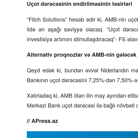
Uçot dərəcəsinin endirilməsinin təsirləri
“Fitch Solutions” hesab edir ki, AMB-nin uço
ildə ən aşağı səviyyə olacaq. “Uçot dərəcə
investisiya artımını stimullaşdıracaq”- FS əlav
Alternativ proqnozlar və AMB-nin gələcək 
Qeyd edək ki, bundan əvvəl Niderlandın ma
Bankının uçot dərəcəsini 7,25%-dən 7,50%-ə y
Xatırladaq ki, AMB ötən ilin may ayından etib
Mərkəzi Bank uçot dərəcəsi ilə bağlı növbəti q
// APress.az