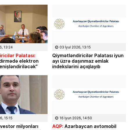
Masallı rayonunun Ərkivan qəsəbəsaində
anadan olub. Memarlıq və İnşaat
Universitetini iqtisadçı-mühəndis ixtisası
üzrə bitirib. İqtisad elmləri doktorudur.
Hazırda Elm və […]
6, 13:24
03 İyul 2026, 13:15
ricilər Palatası:
Qiymətləndiricilər Palatası iyun
dirmədə elektron
ayı üzrə daşınmaz əmlak
enişləndiriləcək”
indekslərini açıqlayıb
6, 15:15
16 İyun 2026, 14:50
vestor milyonları
AQP:
Azərbaycan avtomobil