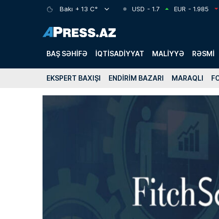
Bakı
+ 13 C°
USD
- 1.7
EUR
- 1.985
BAŞ SƏHIFƏ
İQTISADIYYAT
MALIYYƏ
RƏSMI
EKSPERT BAXIŞI
ENDIRIM BAZARI
MARAQLI
F