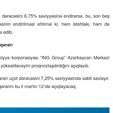
t dərəcəsini 6,75% səviyyəsinə endirərsə, bu, son beş
sinin endirilməsi ehtimal ki, həm istehlakı, həm də
ə edib.
qərarı
liyyə korporasiyası “ING Group” Azərbaycan Mərkəzi
üksəldəcəyini proqnozlaşdırdığını açıqlayıb.
arən uçot dərəcəsini 7,25% səviyyəsində sabit saxlayır.
ərarını bu il martın 12-də açıqlayacaq.