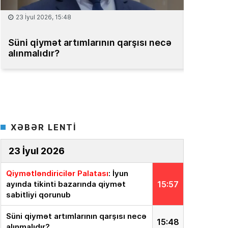
15 İyul 2026, 13:59
08 İyul 2
Müəssisələrin qiymətləndirilməsi
Bakıda m
üzrə Milli Reyestr yaradılsın
– TƏKLİF
bahadır
XƏBƏR LENTİ
23 İyul 2026
Qiymətləndiricilər Palatası
: İyun
ayında tikinti bazarında qiymət
15:57
sabitliyi qorunub
Süni qiymət artımlarının qarşısı necə
15:48
alınmalıdır?