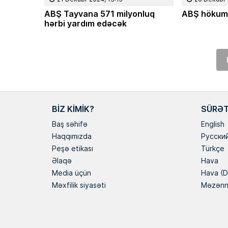
ABŞ Tayvana 571 milyonluq
ABŞ hökumə
hərbi yardım edəcək
BIZ KIMIK?
SÜRƏT
Baş səhifə
English
Haqqımızda
Русски
Peşə etikası
Türkçe
Əlaqə
Hava
Media üçün
Hava (D
Məxfilik siyasəti
Məzən