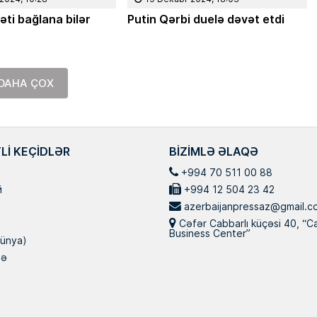
ti bağlana bilər
Putin Qərbi duelə dəvət etdi
DAHA ÇOX
LI KEÇIDLƏR
BIZIMLƏ ƏLAQƏ
+994 70 511 00 88
й
+994 12 504 23 42
azerbaijanpressaz@gmail.c
Cəfər Cabbarlı küçəsi 40, “C
Business Center”
ünya)
nə