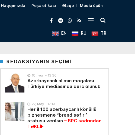
Haqqımızda
Peşə etikası
Əlaqə
Media üçün
EN
RU
TR
REDAKSİYANIN SEÇİMİ
18, İyun - 13:36
Azərbaycanlı alimin məqaləsi
Türkiyə mediasında dərc olunub
27, May - 17:13
Hər il 100 azərbaycanlı könüllü
biznesmenə “brend səfiri”
statusu verilsin
– BPC sədrindən
TƏKLİF