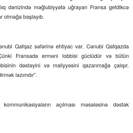
ralıq dənizində məğlubiyyətə uğrayan Fransa getdikcə
ar olmağa başlayıb.
nubi Qafqaz səfərinə ehtiyac var. Cənubi Qafqazda
 Çünki Fransada erməni lobbisi güclüdür və bütün
bisinin dəstəyini və maliyyəsini qazanmağa çalışır.
irmək lazımdır”.
 kommunikasiyaların açılması məsələsinə dəstək