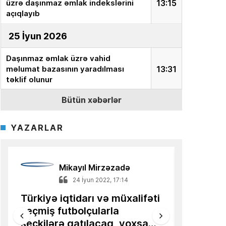
üzrə daşınmaz əmlak indekslərini
13:15
açıqlayıb
25 İyun 2026
Daşınmaz əmlak üzrə vahid
məlumat bazasının yaradılması
13:31
təklif olunur
Bütün xəbərlər
18 İyun 2026
Ekspert:
“İnvestor milyonları aktivə
YAZARLAR
yox, onun dəyərini təyin edən
15:15
sistemə yatırır”
Azərbaycanlı alimin məqaləsi
Mikayıl Mirzəzadə
13:36
Türkiyə mediasında dərc olunub
14 Mart 2022, 21:11
18 ilə ge
Qərbə uzanan kiçik əllər –
tarixi Zə
16 İyun 2026
İqtisadiyyatın Estoniya
44 günlük t
nümunəsi
AQP:
Azərbaycan avtomobil