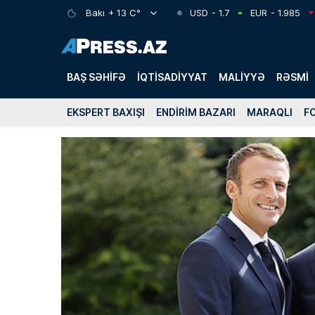
Bakı
+ 13 C°
USD
- 1.7
EUR
- 1.985
BAŞ SƏHIFƏ
İQTISADIYYAT
MALIYYƏ
RƏSMI
EKSPERT BAXIŞI
ENDIRIM BAZARI
MARAQLI
F