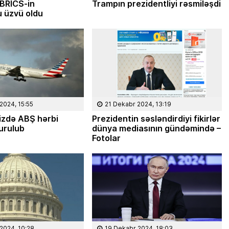
 BRİCS-in
Trampın prezidentliyi rəsmiləşdi
 üzvü oldu
2024, 15:55
21 Dekabr 2024, 13:19
izdə ABŞ hərbi
Prezidentin səsləndirdiyi fikirlər
urulub
dünya mediasının gündəmində –
Fotolar
2024, 10:28
19 Dekabr 2024, 18:03