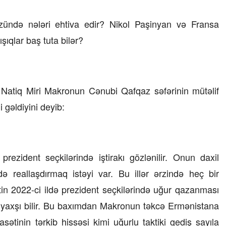
08 İyul 2026, 13:32
zündə nələri ehtiva edir? Nikol Paşinyan və Fransa
şıqlar baş tuta bilər?
məsi
Bakıda milyonluq mənzillər niyə
 TƏKLİF
bahadır?
– Ekspert səbəbləri açıqlayır
 Natiq Miri Makronun Cənubi Qafqaz səfərinin mütəlif
 gəldiyini deyib:
rezident seçkilərində iştirakı gözlənilir. Onun daxil
 reallaşdırmaq istəyi var. Bu illər ərzində heç bir
in 2022-ci ildə prezident seçkilərində uğur qazanması
 yaxşı bilir. Bu baxımdan Makronun təkcə Ermənistana
ətinin tərkib hissəsi kimi uğurlu taktiki gediş sayıla