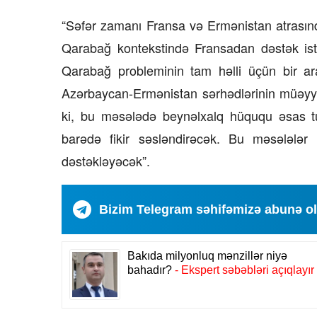
“Səfər zamanı Fransa və Ermənistan atrasında
Qarabağ kontekstində Fransadan dəstək is
Qarabağ probleminin tam həlli üçün bir a
Azərbaycan-Ermənistan sərhədlərinin müəyyə
ki, bu məsələdə beynəlxalq hüququ əsas tu
barədə fikir səsləndirəcək. Bu məsələlər
dəstəkləyəcək”.
Bizim Telegram səhifəmizə abunə o
08 Fevral 2024, 15:32
05 Fevral 2
yyə Sabir poeziyası –
Niyə İlham Əliyev
 Səmədovun
ilin tamamında 2
imatında
Azər Niftiyev yazı