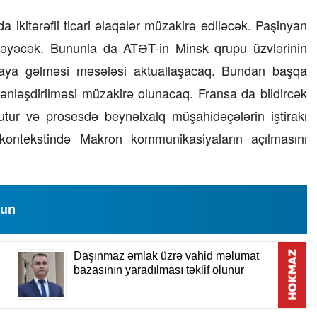
 ikitərəfli ticari əlaqələr müzakirə ediləcək. Paşinyan
təyəcək. Bununla da ATƏT-in Minsk qrupu üzvlərinin
raya gəlməsi məsələsi aktuallaşacaq. Bundan başqa
nləşdirilməsi müzakirə olunacaq. Fransa da bildircək
tur və prosesdə beynəlxalq müşahidəçələrin iştirakı
 kontekstində Makron kommunikasiyaların açılmasını
lun
Mikayıl Mirzəzadə
024, 16:59
24 İyun 2022, 17:14
 və ya 20
Türkiyə iqtidarı və müxalifəti
0 səbəb… –
keçmiş futbolçularla
r
seçkilərə qatılacaq, yoxsa…