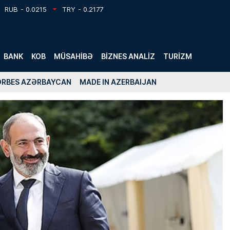
RUB
- 0.0215
TRY
- 0.2177
BANK
KOB
MÜSAHIBƏ
BIZNES ANALIZ
TURIZM
ORBES AZƏRBAYCAN
MADE IN AZERBAIJAN