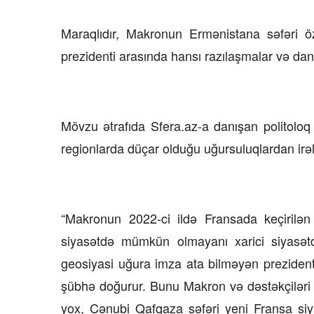
15 İyul 2026, 13:59
Maraqlıdır, Makronun Ermənistana səfəri ö
prezidenti arasında hansı razılaşmalar və danı
rının qarşısı necə
Müəssisələrin qiymətləndiril
üzrə Milli Reyestr yaradılsın
–
Mövzu ətrafıda Sfera.az-a danışan politoloq
regionlarda düçar olduğu uğursuluqlardan irəli
“Makronun 2022-ci ildə Fransada keçirilən p
siyasətdə mümkün olmayanı xarici siyasətdə
geosiyasi uğura imza ata bilməyən prezident
şübhə doğurur. Bunu Makron və dəstəkçiləri
yox, Cənubi Qafqaza səfəri yeni Fransa siyas