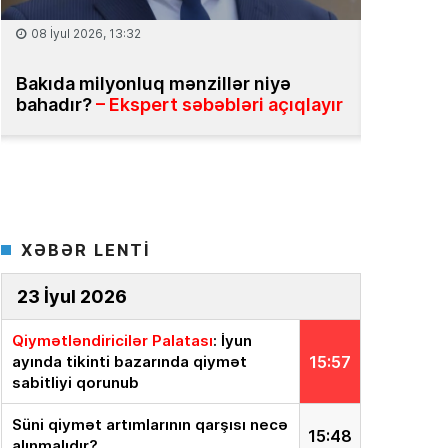
25 İyun 2026, 13:31
18 İyun 2
Daşınmaz əmlak üzrə vahid məlumat
Ekspert
bazasının yaradılması təklif olunur
yox, onu
sistemə 
XƏBƏR LENTİ
23 İyul 2026
Qiymətləndiricilər Palatası
: İyun
ayında tikinti bazarında qiymət
15:57
sabitliyi qorunub
Süni qiymət artımlarının qarşısı necə
15:48
alınmalıdır?