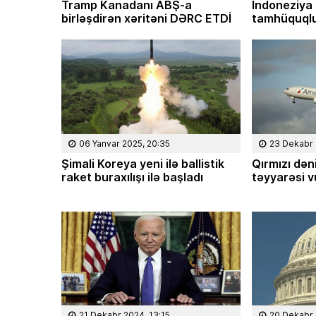
Tramp Kanadanı ABŞ-a
İndoneziya
birləşdirən xəritəni DƏRC ETDİ
tamhüquqlu
06 Yanvar 2025, 20:35
23 Dekabr 
Şimali Koreya yeni ilə ballistik
Qırmızı dən
raket buraxılışı ilə başladı
təyyarəsi v
21 Dekabr 2024, 13:15
20 Dekabr 