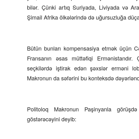
bilər. Çünki artıq Suriyada, Liviyada və A
Şimail Afrika ölkələrində də uğursuzluğa düç
Bütün bunları kompensasiya etmək üçün Cə
Fransanın əsas müttəfiqi Ermənistandır.
seçkilərdə iştirak edən şəxslər erməni lob
Makronun da səfərini bu konteksdə dəyərlənd
Politoloq Makronun Paşinyanla görüşdə
göstərəcəyini deyib: