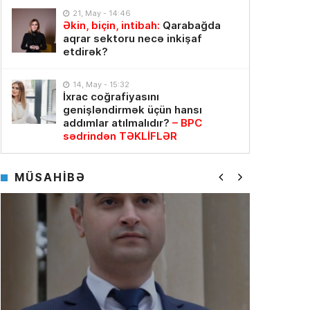
21, May - 14:46
Əkin, biçin, intibah:
Qarabağda
aqrar sektoru necə inkişaf
etdirək?
14, May - 15:32
İxrac coğrafiyasını
genişləndirmək üçün hansı
addımlar atılmalıdır?
– BPC
sədrindən TƏKLİFLƏR
MÜSAHİBƏ