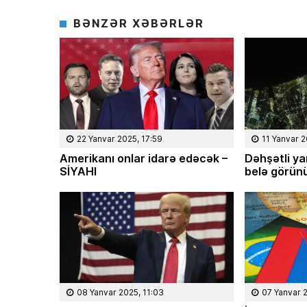
 rayonunun Ərkivan qəsəbəsaində
“İnanıram ki, mənim axıra 
olub. Memarlıq və İnşaat
bilmədiyim taleyüklü məsələ
BƏNZƏR XƏBƏRLƏR
tetini iqtisadçı-mühəndis ixtisası
işləri sizin köməyiniz və d
irib. İqtisad elmləri doktorudur.
Əliyev başa çatdıra biləc
 Elm və […]
22 Yanvar 2025, 17:59
11 Yanvar 2
Amerikanı onlar idarə edəcək –
Dəhşətli y
SİYAHI
belə görün
08 Yanvar 2025, 11:03
07 Yanvar 