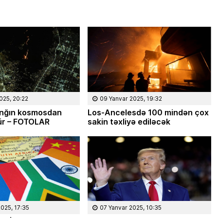
çatdıra
ləri, planları,
Türkiyədə 2023-cü ilin avqust ayında
əstəyinizlə İlham
növbəti prezident seçkiləri keçiriləcək.
ək. Mən […]
Seçkilərə bir ildən çox vaxt qalmasına
baxmayaraq, Türkiyə cəmiyyətində
indidən müzakirələr […]
025, 20:22
09 Yanvar 2025, 19:32
anğın kosmosdan
Los-Ancelesdə 100 mindən çox
ür – FOTOLAR
sakin təxliyə ediləcək
2025, 17:35
07 Yanvar 2025, 10:35