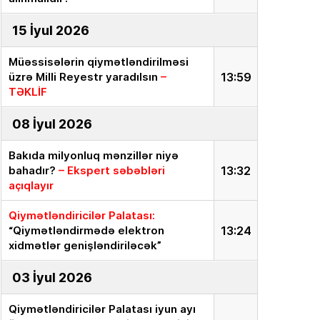
15 İyul 2026
Müəssisələrin qiymətləndirilməsi
üzrə Milli Reyestr yaradılsın
–
13:59
TƏKLİF
08 İyul 2026
Bakıda milyonluq mənzillər niyə
bahadır?
– Ekspert səbəbləri
13:32
açıqlayır
Qiymətləndiricilər Palatası:
“Qiymətləndirmədə elektron
13:24
xidmətlər genişləndiriləcək”
03 İyul 2026
Qiymətləndiricilər Palatası iyun ayı