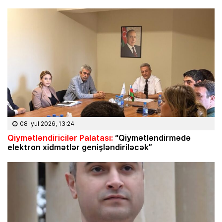
08 İyul 2026, 13:24
Qiymətləndiricilər Palatası:
“Qiymətləndirmədə
elektron xidmətlər genişləndiriləcək”