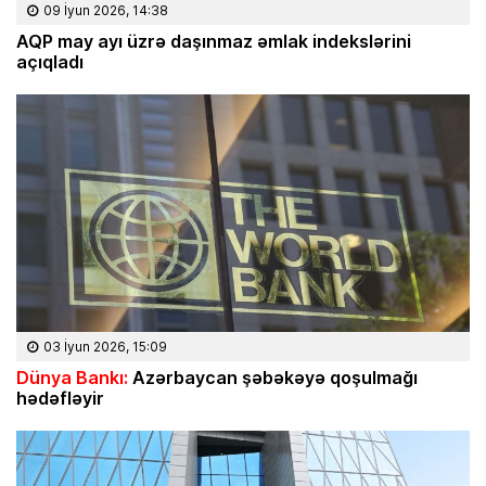
09 İyun 2026, 14:38
AQP may ayı üzrə daşınmaz əmlak indekslərini
açıqladı
03 İyun 2026, 15:09
Dünya Bankı:
Azərbaycan şəbəkəyə qoşulmağı
hədəfləyir