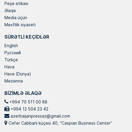
Peşə etikası
Əlaqə
Media üçün
Məxfilik siyasəti
SÜRƏTLI KEÇIDLƏR
English
Русский
Türkçe
Hava
Hava (Dünya)
Məzənnə
BIZIMLƏ ƏLAQƏ
+994 70 511 00 88
+994 12 504 23 42
azerbaijanpressaz@gmail.com
Cəfər Cabbarlı küçəsi 40, “Caspian Business Center”