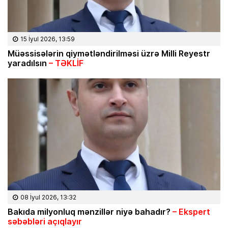
15 İyul 2026, 13:59
Müəssisələrin qiymətləndirilməsi üzrə Milli Reyestr
yaradılsın
– TƏKLİF
08 İyul 2026, 13:32
Bakıda milyonluq mənzillər niyə bahadır?
– Ekspert
səbəbləri açıqlayır