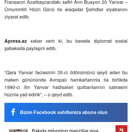
Fransanın Azərbaycandakı səfiri Ann Buayon 20 Yanvar –
Ümummilli Hüzn Günü ilə əlaqədar Şəhidlər xiyabanını
ziyarət edib.
Apress.az
xəbər verir ki, bu barədə diplomat sosial
şəbəkədə paylaşım edib.
“Qara Yanvar faciəsinin 35-ci ildönümünü qeyd edən bu
matəm gününündə Avropalı həmkarlarımla ilə birlikdə
1990-cı ilin Yanvar hadisələri qurbanlarının xatirəsini
hüznlə yad edirik”, – o qeyd edib.
Bizim Facebook səhifəmizə abunə olun