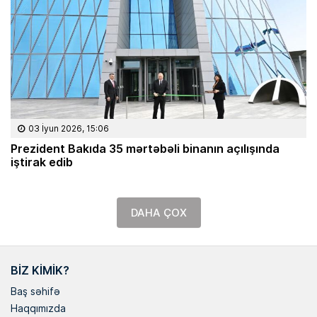
03 İyun 2026, 15:06
Prezident Bakıda 35 mərtəbəli binanın açılışında
iştirak edib
DAHA ÇOX
BIZ KIMIK?
Baş səhifə
Haqqımızda