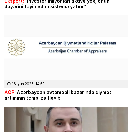
Ekspert:
“İnvestor milyonları aktivə yox, onun
dəyərini təyin edən sistemə yatırır”
16 İyun 2026, 14:50
AQP:
Azərbaycan avtomobil bazarında qiymət
artımının tempi zəifləyib