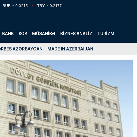
RUB
- 0.0215
TRY
- 0.2177
BANK
KOB
MÜSAHIBƏ
BIZNES ANALIZ
TURIZM
ORBES AZƏRBAYCAN
MADE IN AZERBAIJAN