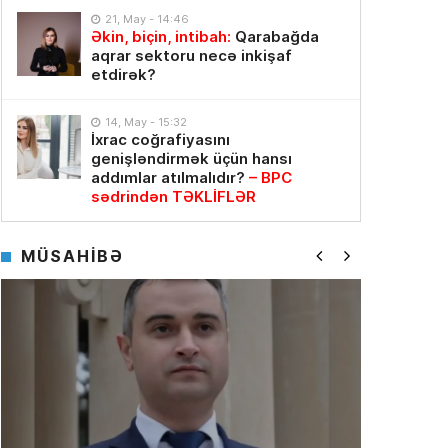
21, May - 14:46
Əkin, biçin, intibah:
Qarabağda
aqrar sektoru necə inkişaf
etdirək?
14, May - 15:32
İxrac coğrafiyasını
genişləndirmək üçün hansı
addımlar atılmalıdır?
– BPC
sədrindən TƏKLİFLƏR
MÜSAHİBƏ