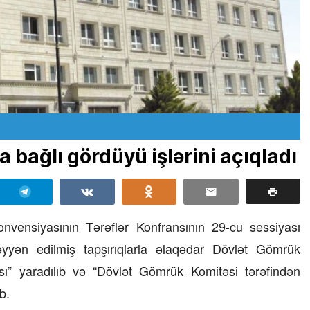
bağlı gördüyü işlərini açıqladı
nvensiyasının Tərəflər Konfransının 29-cu sessiyası
yyən edilmiş tapşırıqlarla əlaqədar Dövlət Gömrük
” yaradılıb və “Dövlət Gömrük Komitəsi tərəfindən
b.