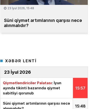
15 İyul 2026, 13:59
08 İyul 2
Müəssisələrin qiymətləndirilməsi
Bakıda m
üzrə Milli Reyestr yaradılsın
– TƏKLİF
bahadır
XƏBƏR LENTİ
23 İyul 2026
Qiymətləndiricilər Palatası
: İyun
ayında tikinti bazarında qiymət
15:57
sabitliyi qorunub
Süni qiymət artımlarının qarşısı necə
15:48
alınmalıdır?