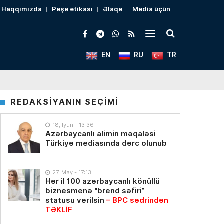
Haqqımızda
Peşə etikası
Əlaqə
Media üçün
EN
RU
TR
REDAKSİYANIN SEÇİMİ
18, İyun - 13:36
Azərbaycanlı alimin məqaləsi
Türkiyə mediasında dərc olunub
27, May - 17:13
Hər il 100 azərbaycanlı könüllü
biznesmenə “brend səfiri”
statusu verilsin
– BPC sədrindən
TƏKLİF