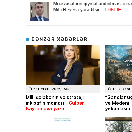
BƏNZƏR XƏBƏRLƏR
22 Dekabr 2025, 15:03
18 Dekabr 
Milli q
ələbənin və strateji
“Gənclər ü
inki
şafın memarı
– G
ülp
əri
və Mədəni İ
Bayramova yaz
ır
yekunlaşıb