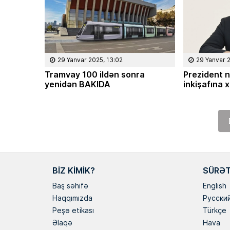
29 Yanvar 2025, 13:02
29 Yanvar 
Tramvay 100 ildən sonra
Prezident 
yenidən BAKIDA
inkişafına 
BIZ KIMIK?
SÜRƏT
Baş səhifə
English
Haqqımızda
Русски
Peşə etikası
Türkçe
Əlaqə
Hava