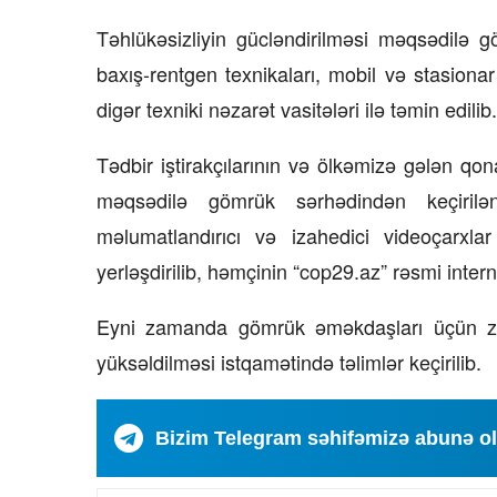
Təhlükəsizliyin gücləndirilməsi məqsədilə 
baxış-rentgen texnikaları, mobil və stasiona
digər texniki nəzarət vasitələri ilə təmin edilib.
Tədbir iştirakçılarının və ölkəmizə gələn qo
məqsədilə gömrük sərhədindən keçirilən 
məlumatlandırıcı və izahedici videoçarxla
yerləşdirilib, həmçinin “cop29.az” rəsmi inter
Eyni zamanda gömrük əməkdaşları üçün zəruri
yüksəldilməsi istqamətində təlimlər keçirilib.
Bizim Telegram səhifəmizə abunə o