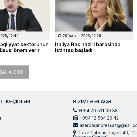
2025, 12:44
29 Yanvar 2025, 12:26
nəqliyyat sektorunun
İtaliya Baş naziri barəsində
xüsusi önəm verir
istintaq başladı
DAHA ÇOX
LI KEÇIDLƏR
BIZIMLƏ ƏLAQƏ
+994 70 511 00 88
й
+994 12 504 23 42
azerbaijanpressaz@gmail.c
Cəfər Cabbarlı küçəsi 40, “C
Business Center”