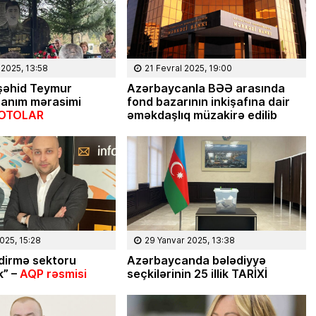
Masallı rayonunun Ərkivan qəsəbəsaində
anadan olub. Memarlıq və İnşaat
Universitetini iqtisadçı-mühəndis ixtisası
üzrə bitirib. İqtisad elmləri doktorudur.
Hazırda Elm və […]
 2025, 13:58
21 Fevral 2025, 19:00
 şəhid Teymur
Azərbaycanla BƏƏ arasında
 anım mərasimi
fond bazarının inkişafına dair
FOTOLAR
əməkdaşlıq müzakirə edilib
025, 15:28
29 Yanvar 2025, 13:38
dirmə sektoru
Azərbaycanda bələdiyyə
” –
AQP rəsmisi
seçkilərinin 25 illik TARİXİ