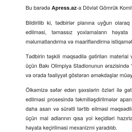
Bu barədə
-a Dövlət Gömrük Komit
Apress.az
Bildirilib ki, tədbirlər planına uyğun olara
edilməsi, təmassız yoxlamaların həyata ke
məlumatlandırma və maarifləndirmə istiqamətin
Tədbirin təşkili məqsədilə gətirilən material 
üçün Bakı Olimpiya Stadionunun ərazisində 
və orada fəaliyyət göstərən əməkdaşlar müəyy
Ölkəmizə səfər edən şəxslərin özləri ilə gə
edilməsi prosesində təkmilləşdirilmələr apar
daha asan və sürətli tərtib eilməsi məqsəd
üçün mal adlarının qısa yol keçidləri hazır
həyata keçirilməsi mexanizmi yaradılıb.