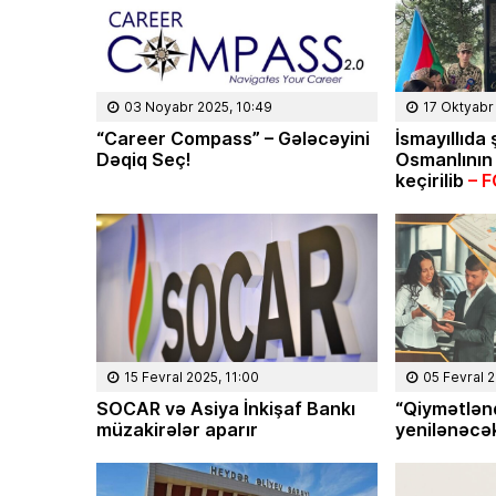
03 Noyabr 2025, 10:49
17 Oktyabr
“Career Compass” – Gələcəyini
İsmayıllıda
Dəqiq Seç!
Osmanlının
keçirilib
– 
15 Fevral 2025, 11:00
05 Fevral 2
SOCAR və Asiya İnkişaf Bankı
“Qiymətlən
müzakirələr aparır
yenilənəcək