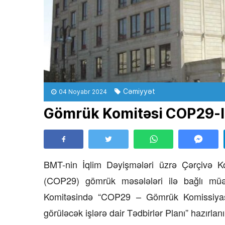
Cəmiyyət
04 Noyabr 2024
Gömrük Komitəsi COP29-la 
BMT-nin İqlim Dəyişmələri üzrə Çərçivə Ko
(COP29) gömrük məsələləri ilə bağlı müə
Komitəsində “COP29 – Gömrük Komissiyası
görüləcək işlərə dair Tədbirlər Planı” hazırlanı