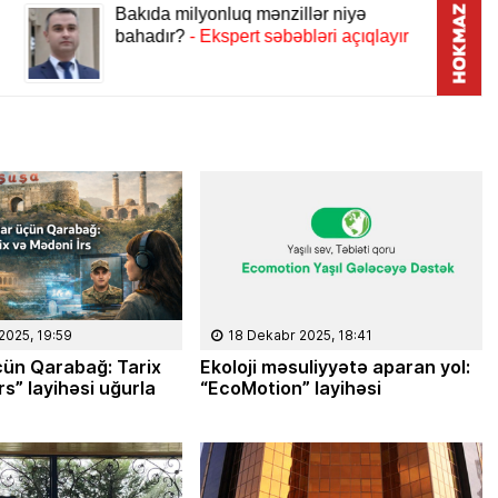
2025, 19:59
18 Dekabr 2025, 18:41
çün Qarabağ: Tarix
Ekoloji məsuliyyətə aparan yol:
08 Fevral 2024, 15:32
rs” layihəsi uğurla
“EcoMotion” layihəsi
Rəsmiyyə Sabir poeziyası –
Ayıq Səmədovun
təqdimatında