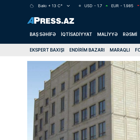
Bakı
+ 13 C°
USD
- 1.7
EUR
- 1.985
BAŞ SƏHIFƏ
İQTISADIYYAT
MALIYYƏ
RƏSMI
EKSPERT BAXIŞI
ENDIRIM BAZARI
MARAQLI
F