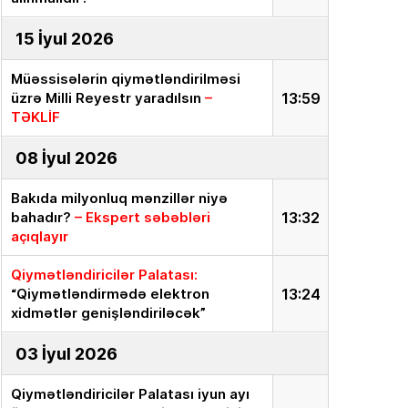
15 İyul 2026
Müəssisələrin qiymətləndirilməsi
üzrə Milli Reyestr yaradılsın
–
13:59
TƏKLİF
08 İyul 2026
Bakıda milyonluq mənzillər niyə
bahadır?
– Ekspert səbəbləri
13:32
açıqlayır
Qiymətləndiricilər Palatası:
“Qiymətləndirmədə elektron
13:24
xidmətlər genişləndiriləcək”
03 İyul 2026
Qiymətləndiricilər Palatası iyun ayı