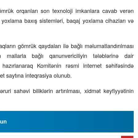
gömrük orqanları son texnoloji imkanlara cavab verən
r yoxlama baxış sistemləri, baqaj yoxlama cihazları və
naqların gömrük qaydaları ilə bağlı məlumatlandırılması
mallarla bağlı qanunvericiliyin tələblərinə dair
r hazırlanaraq Komitənin rəsmi internet səhifəsində
net saytına inteqrasiya olunub.
 sahəvi biliklərin artırılması, xidmət keyfiyyətinin
lun