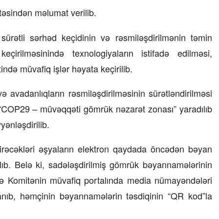
əsindən məlumat verilib.
23 İyul 2026, 15:48
q sürətli sərhəd keçidinin və rəsmiləşdirilmənin təmin
Süni qiymət artımlarının qarşısı necə
alınmalıdır?
çirilməsinində texnologiyaların istifadə edilməsi,
də müvafiq işlər həyata keçirilib.
və avadanlıqların rəsmiləşdirilməsinin sürətləndirilməsi
“COP29 – müvəqqəti gömrük nəzarət zonası” yaradılıb
ənləşdirilib.
tirəcəkləri əşyaların elektron qaydada öncədən bəyan
ılıb. Belə ki, sadələşdirilmiş gömrük bəyannamələrinin
ilə Komitənin müvafiq portalında media nümayəndələri
lanıb, həmçinin bəyannamələrin təsdiqinin “QR kod”la