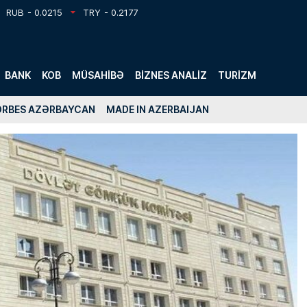
RUB
- 0.0215
TRY
- 0.2177
BANK
KOB
MÜSAHIBƏ
BIZNES ANALIZ
TURIZM
ORBES AZƏRBAYCAN
MADE IN AZERBAIJAN