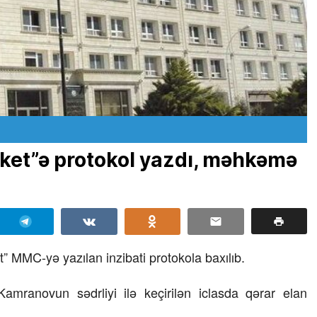
et”ə protokol yazdı, məhkəmə
MC-yə yazılan inzibati protokola baxılıb.
amranovun sədrliyi ilə keçirilən iclasda qərar elan