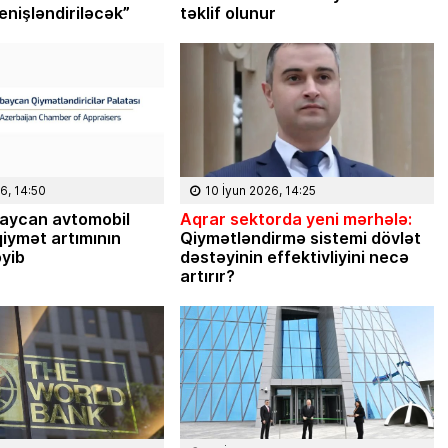
enişləndiriləcək”
təklif olunur
6, 14:50
10 İyun 2026, 14:25
aycan avtomobil
Aqrar sektorda yeni mərhələ:
iymət artımının
Qiymətləndirmə sistemi dövlət
əyib
dəstəyinin effektivliyini necə
artırır?
08 Fevral 2024, 15:32
Rəsmiyyə Sabir poeziyası 
Ayıq Səmədovun
təqdimatında