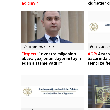
açıqlayır
xidmətlər g
18 İyun 2026, 15:15
16 İyun 202
Ekspert:
“İnvestor milyonları
AQP:
Azərb
aktivə yox, onun dəyərini təyin
bazarında q
edən sistemə yatırır”
tempi zəifl