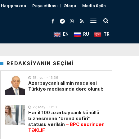
Haqqımızda
Peşə etikası
Əlaqə
Media üçün
EN
RU
TR
REDAKSİYANIN SEÇİMİ
18, İyun - 13:36
Azərbaycanlı alimin məqaləsi
Türkiyə mediasında dərc olunub
27, May - 17:13
Hər il 100 azərbaycanlı könüllü
biznesmenə “brend səfiri”
statusu verilsin
– BPC sədrindən
TƏKLİF