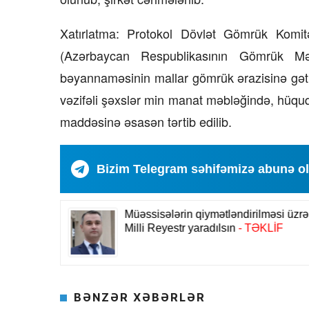
Xatırlatma: Protokol Dövlət Gömrük Komitəs
(Azərbaycan Respublikasının Gömrük Məc
bəyannaməsinin mallar gömrük ərazisinə gət
vəzifəli şəxslər min manat məbləğində, hüquq
maddəsinə əsasən tərtib edilib.
Bizim Telegram səhifəmizə abunə o
BƏNZƏR XƏBƏRLƏR