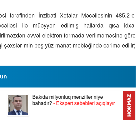
23 İyul 2026, 15:48
i tərəfindən İnzibati Xətalar Məcəlləsinin 485.2-ci
əlləsi ilə müəyyən edilmiş hallarda qısa idxal
Süni qiymət artımlarının qarşısı 
alınmalıdır?
irilməzdən əvvəl elektron formada verilməməsinə görə
i şəxslər min beş yüz manat məbləğində cərimə edilir)
lun