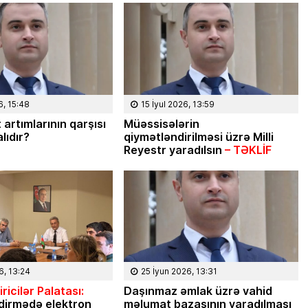
6, 15:48
15 İyul 2026, 13:59
 artımlarının qarşısı
Müəssisələrin
lıdır?
qiymətləndirilməsi üzrə Milli
Reyestr yaradılsın
– TƏKLİF
6, 13:24
25 İyun 2026, 13:31
ricilər Palatası:
Daşınmaz əmlak üzrə vahid
dirmədə elektron
məlumat bazasının yaradılması