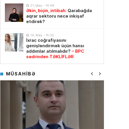
21, May - 14:46
Əkin, biçin, intibah:
Qarabağda
aqrar sektoru necə inkişaf
etdirək?
14, May - 15:32
İxrac coğrafiyasını
genişləndirmək üçün hansı
addımlar atılmalıdır?
– BPC
sədrindən TƏKLİFLƏR
MÜSAHİBƏ