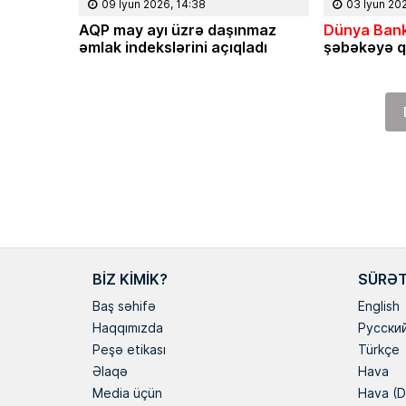
09 İyun 2026, 14:38
03 İyun 20
AQP may ayı üzrə daşınmaz
Dünya Bank
əmlak indekslərini açıqladı
şəbəkəyə q
BIZ KIMIK?
SÜRƏT
Baş səhifə
English
Haqqımızda
Русски
Peşə etikası
Türkçe
Əlaqə
Hava
Media üçün
Hava (D