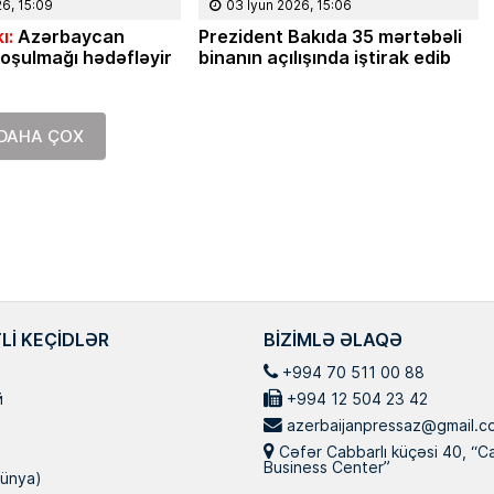
26, 15:09
03 İyun 2026, 15:06
Masallı rayonunun Ərkivan qəsəbəsai
anadan olub. Memarlıq və İnşaat
ı:
Azərbaycan
Prezident Bakıda 35 mərtəbəli
Universitetini iqtisadçı-mühəndis ixtisa
oşulmağı hədəfləyir
binanın açılışında iştirak edib
üzrə bitirib. İqtisad elmləri doktorudur
Hazırda Elm və […]
DAHA ÇOX
LI KEÇIDLƏR
BIZIMLƏ ƏLAQƏ
+994 70 511 00 88
й
+994 12 504 23 42
azerbaijanpressaz@gmail.c
Cəfər Cabbarlı küçəsi 40, “C
Business Center”
ünya)