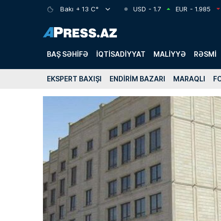
Bakı
+ 13 C°
USD
- 1.7
EUR
- 1.985
BAŞ SƏHIFƏ
İQTISADIYYAT
MALIYYƏ
RƏSMI
EKSPERT BAXIŞI
ENDIRIM BAZARI
MARAQLI
F