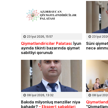
23 İyul 2026, 15:57
23 İyul 202
Qiymətləndiricilər Palatası
: İyun
Süni qiymət
ayında tikinti bazarında qiymət
necə alınma
sabitliyi qorunub
08 İyul 2026, 13:32
08 İyul 202
Bakıda milyonluq mənzillər niyə
Qiymətləndi
bahadır?
– Ekspert səbəbləri
“Qiymətlən