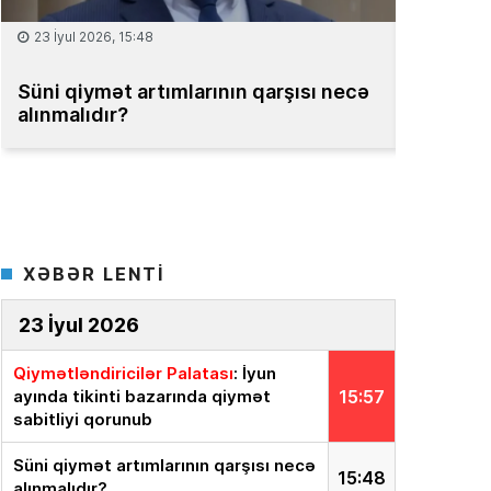
15 İyul 2026, 13:59
necə
Müəssisələrin qiymətləndirilməsi
Ba
üzrə Milli Reyestr yaradılsın
– TƏKLİF
b
XƏBƏR LENTİ
23 İyul 2026
Qiymətləndiricilər Palatası
: İyun
ayında tikinti bazarında qiymət
15:57
sabitliyi qorunub
Süni qiymət artımlarının qarşısı necə
15:48
alınmalıdır?