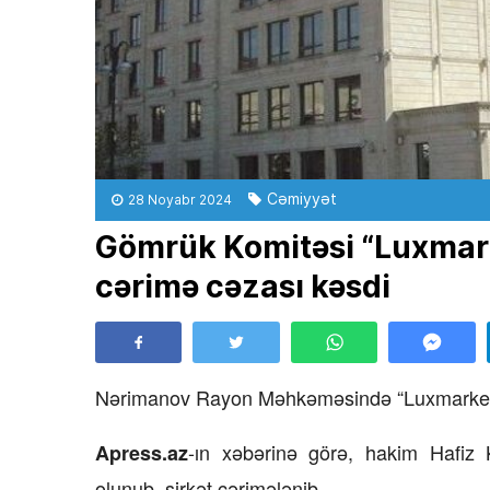
Cəmiyyət
28 Noyabr 2024
Gömrük Komitəsi “Luxmark
cərimə cəzası kəsdi
Nərimanov Rayon Məhkəməsində “Luxmarket” M
-ın xəbərinə görə, hakim Hafiz K
Apress.az
olunub, şirkət cərimələnib.