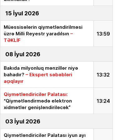
15 İyul 2026
Müəssisələrin qiymətləndirilməsi
üzrə Milli Reyestr yaradılsın
–
13:59
TƏKLİF
08 İyul 2026
Bakıda milyonluq mənzillər niyə
bahadır?
– Ekspert səbəbləri
13:32
açıqlayır
Qiymətləndiricilər Palatası:
“Qiymətləndirmədə elektron
13:24
xidmətlər genişləndiriləcək”
03 İyul 2026
Qiymətləndiricilər Palatası iyun ayı