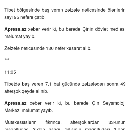
Tibet bölgəsində baş verən zəlzələ nəticəsində ölənlərin
sayı 95 nəfərə çatıb.
Apress.az
xəbər verir ki, bu barədə Çinin dövlət mediası
məlumat yayıb.
Zəlzələ nəticəsində 130 nəfər xəsarət alıb.
***
11:05
Tibetdə baş verən 7.1 bal gücündə zəlzələdən sonra 49
afterşok qeydə alınıb.
Apress.az
xəbər verir ki, bu barədə Çin Seysmoloji
Mərkəzi məlumat yayıb.
Mütəxəssislərin fikrincə, afterşoklardan 33-ünün
maqnitudası 3-dən aşağı, 16-sının maqnitudası 3-dən