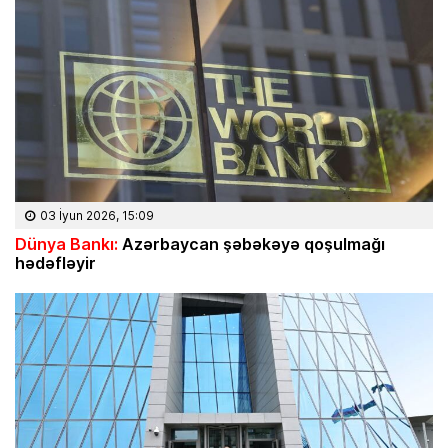
03 İyun 2026, 15:09
Dünya Bankı:
Azərbaycan şəbəkəyə qoşulmağı
hədəfləyir