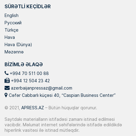
SÜRƏTLI KEÇIDLƏR
English
Русский
Türkçe
Hava
Hava (Dünya)
Məzənnə
BIZIMLƏ ƏLAQƏ
+994 70 511 00 88
+994 12 504 23 42
azerbaijanpressaz@gmail.com
Cəfər Cabbarlı küçəsi 40, “Caspian Business Center”
© 2021,
APRESS.AZ
– Bütün hüquqlar qorunur.
Saytdakı materialların istifadəsi zamanı istinad edilməsi
vacibdir. Məlumat internet səhifələrində istifadə edildikdə
hiperlink vasitəsi ilə istinad mütləqdir.