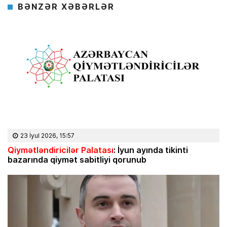
BƏNZƏR XƏBƏRLƏR
23 İyul 2026, 15:57
Qiymətləndiricilər Palatası
: İyun ayında tikinti
bazarında qiymət sabitliyi qorunub