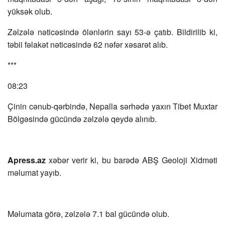
yüksək olub.
Zəlzələ nəticəsində ölənlərin sayı 53-ə çatıb. Bildirilib ki,
təbii fəlakət nəticəsində 62 nəfər xəsarət alıb.
***
08:23
Çinin cənub-qərbində, Nepalla sərhədə yaxın Tibet Muxtar
Bölgəsində gücündə zəlzələ qeydə alınıb.
Apress.az
xəbər verir ki, bu barədə ABŞ Geoloji Xidməti
məlumat yayıb.
Məlumata görə, zəlzələ 7.1 bal gücündə olub.