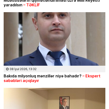
Müəssisələrin qiymətləndirilməsi üzrə Milli Reyestr
yaradılsın
– TƏKLİF
08 İyul 2026, 13:32
Bakıda milyonluq mənzillər niyə bahadır?
– Ekspert
səbəbləri açıqlayır