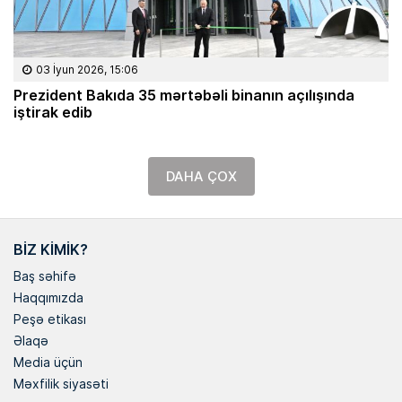
03 İyun 2026, 15:06
Prezident Bakıda 35 mərtəbəli binanın açılışında
iştirak edib
DAHA ÇOX
BIZ KIMIK?
Baş səhifə
Haqqımızda
Peşə etikası
Əlaqə
Media üçün
Məxfilik siyasəti