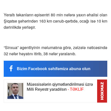
Yeraltı təkanların episentri 80 min nəfərə yaxın əhalisi olan
Şiqatse şəhərindən 163 km cənub-qərbdə, ocağı isə 10 km
dərinlikdə yerləşir.
“Sinxua” agentliyinin məlumatına görə, zəlzələ nəticəsində
32 nəfər həyatını itirib, 38 nəfər yaralanıb.
Bizim Facebook səhifəmizə abunə olun