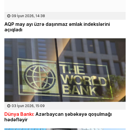
09 İyun 2026, 14:38
AQP may ayı üzrə daşınmaz əmlak indekslərini
açıqladı
03 İyun 2026, 15:09
Dünya Bankı:
Azərbaycan şəbəkəyə qoşulmağı
hədəfləyir