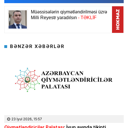
BƏNZƏR XƏBƏRLƏR
23 İyul 2026, 15:57
Qiymətləndiricilər Palatası
: İyun ayında tikinti