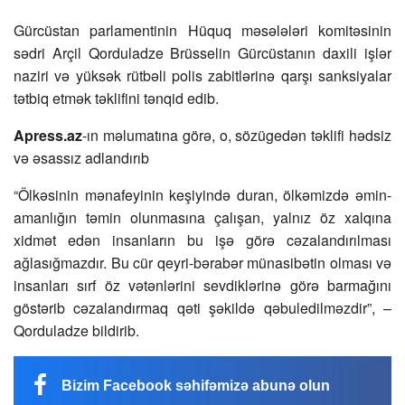
Gürcüstan parlamentinin Hüquq məsələləri komitəsinin
sədri Arçil Qorduladze Brüsselin Gürcüstanın daxili işlər
naziri və yüksək rütbəli polis zabitlərinə qarşı sanksiyalar
tətbiq etmək təklifini tənqid edib.
Apress.az
-ın məlumatına görə, o, sözügedən təklifi hədsiz
və əsassız adlandırıb
“Ölkəsinin mənafeyinin keşiyində duran, ölkəmizdə əmin-
amanlığın təmin olunmasına çalışan, yalnız öz xalqına
xidmət edən insanların bu işə görə cəzalandırılması
ağlasığmazdır. Bu cür qeyri-bərabər münasibətin olması və
insanları sırf öz vətənlərini sevdiklərinə görə barmağını
göstərib cəzalandırmaq qəti şəkildə qəbuledilməzdir”, –
Qorduladze bildirib.
Bizim Facebook səhifəmizə abunə olun