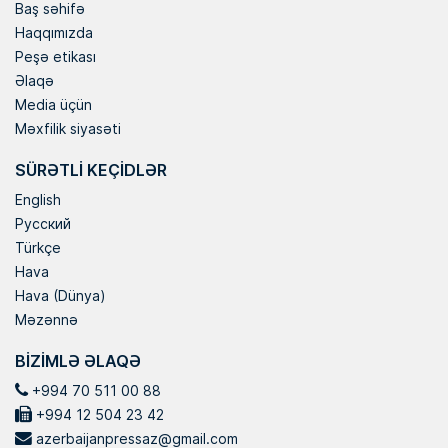
Baş səhifə
Haqqımızda
Peşə etikası
Əlaqə
Media üçün
Məxfilik siyasəti
SÜRƏTLI KEÇIDLƏR
English
Русский
Türkçe
Hava
Hava (Dünya)
Məzənnə
BIZIMLƏ ƏLAQƏ
+994 70 511 00 88
+994 12 504 23 42
azerbaijanpressaz@gmail.com