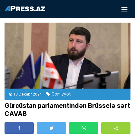
Cəmiyyət
13 Dekabr 2024
Gürcüstan parlamentindən Brüsselə sərt
CAVAB