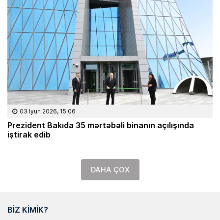
03 İyun 2026, 15:06
Prezident Bakıda 35 mərtəbəli binanın açılışında
iştirak edib
DAHA ÇOX
BIZ KIMIK?