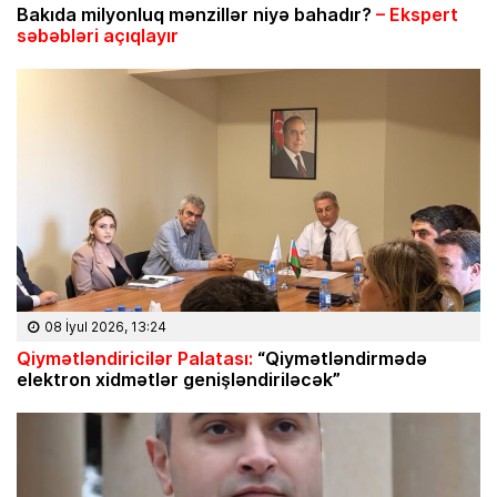
Bakıda milyonluq mənzillər niyə bahadır?
– Ekspert
səbəbləri açıqlayır
08 İyul 2026, 13:24
Qiymətləndiricilər Palatası:
“Qiymətləndirmədə
elektron xidmətlər genişləndiriləcək”