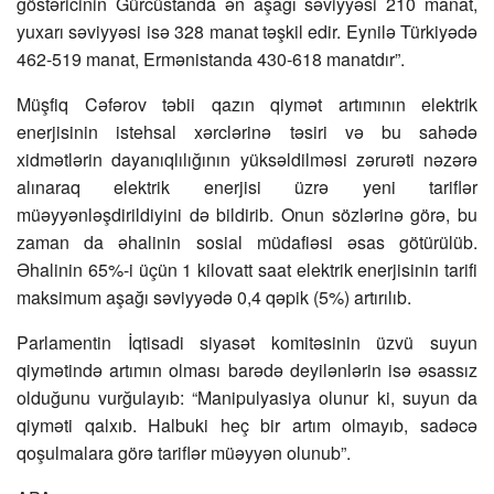
göstəricinin Gürcüstanda ən aşağı səviyyəsi 210 manat,
yuxarı səviyyəsi isə 328 manat təşkil edir. Eynilə Türkiyədə
462-519 manat, Ermənistanda 430-618 manatdır”.
Müşfiq Cəfərov təbii qazın qiymət artımının elektrik
enerjisinin istehsal xərclərinə təsiri və bu sahədə
xidmətlərin dayanıqlılığının yüksəldilməsi zərurəti nəzərə
alınaraq elektrik enerjisi üzrə yeni tariflər
müəyyənləşdirildiyini də bildirib. Onun sözlərinə görə, bu
zaman da əhalinin sosial müdafiəsi əsas götürülüb.
Əhalinin 65%-i üçün 1 kilovatt saat elektrik enerjisinin tarifi
maksimum aşağı səviyyədə 0,4 qəpik (5%) artırılıb.
Parlamentin İqtisadi siyasət komitəsinin üzvü suyun
qiymətində artımın olması barədə deyilənlərin isə əsassız
olduğunu vurğulayıb: “Manipulyasiya olunur ki, suyun da
qiyməti qalxıb. Halbuki heç bir artım olmayıb, sadəcə
qoşulmalara görə tariflər müəyyən olunub”.