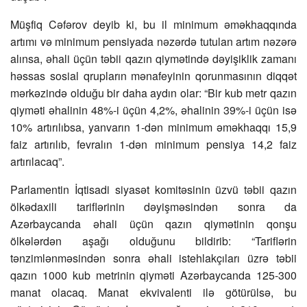
Müşfiq Cəfərov deyib ki, bu il minimum əməkhaqqında
artımı və minimum pensiyada nəzərdə tutulan artım nəzərə
alınsa, əhali üçün təbii qazın qiymətində dəyişiklik zamanı
həssas sosial qrupların mənafeyinin qorunmasının diqqət
mərkəzində olduğu bir daha aydın olar: “Bir kub metr qazın
qiyməti əhalinin 48%-i üçün 4,2%, əhalinin 39%-i üçün isə
10% artırılıbsa, yanvarın 1-dən minimum əməkhaqqı 15,9
faiz artırılıb, fevralın 1-dən minimum pensiya 14,2 faiz
artırılacaq”.
Parlamentin İqtisadi siyasət komitəsinin üzvü təbii qazın
ölkədaxili tariflərinin dəyişməsindən sonra da
Azərbaycanda əhali üçün qazın qiymətinin qonşu
ölkələrdən aşağı olduğunu bildirib: “Tariflərin
tənzimlənməsindən sonra əhali istehlakçıları üzrə təbii
qazın 1000 kub metrinin qiyməti Azərbaycanda 125-300
manat olacaq. Manat ekvivalenti ilə götürülsə, bu