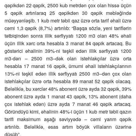
qəpikdən 22 qəpik, 2500 kub metrdən çox olan hissə üçün
5 qəpik artırılaraq 25 qəpikdən 30 qəpik məbləğində
müəyyənləşib. 1 kub metr təbii qaz üzrə orta tarif əhali üzrə
cəmi 1,3 qəpik (8,7%) artırılıb: “Başqa sözlə, yeni tariflərin
tətbiqindən sonra illik sərfiyyatı 1200 m3 olan 48% əhali
üçün illik xərc orta hesabla 3 manat 84 qəpik artacaq. Bu
göstərici əhalinin 39%-ni təşkil edən illik sərfiyyatı 1200
m3-dən – 2500 m3–dək olan istehlakçılar üzrə orta
hesabla 17 manat 16 qəpik, ümumi əhali istehlakçılarının
13%-ni təşkil edən illik sərfiyyatı 2500 m3–dən çox olan
istehlakçılar üzrə orta hesabla 89 manat 52 qəpik olacaq.
Beləliklə, bu xərclər 48% abonent üzrə ayda 32 qəpik, 39%
abonent üzrə ayda 1 manat 43 qəpik, 13% abonent (daha
çox istehlak edən) üzrə ayda 7 manat 46 qəpik artacaq.
Göründüyü kimi, əhalinin 48%-i üçün 1 kub metr təbii qazın
tarifi maksimum aşağı səviyyədə – cəmi yarım qəpik
artırılıb. Beləliklə, əsas artım böyük villaların üzərinə
düşüb”.