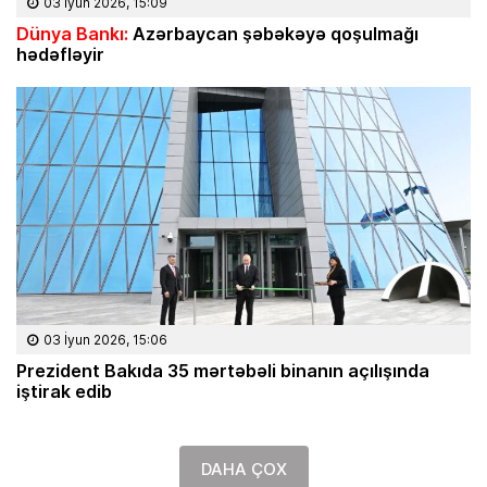
03 İyun 2026, 15:09
Dünya Bankı:
Azərbaycan şəbəkəyə qoşulmağı
hədəfləyir
03 İyun 2026, 15:06
Prezident Bakıda 35 mərtəbəli binanın açılışında
iştirak edib
DAHA ÇOX