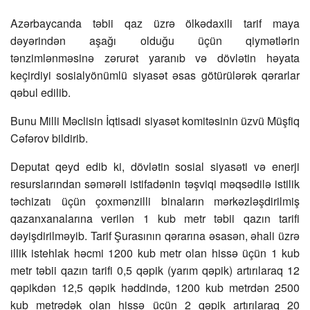
Azərbaycanda təbii qaz üzrə ölkədaxili tarif maya
dəyərindən aşağı olduğu üçün qiymətlərin
tənzimlənməsinə zərurət yaranıb və dövlətin həyata
keçirdiyi sosialyönümlü siyasət əsas götürülərək qərarlar
qəbul edilib.
Bunu Milli Məclisin İqtisadi siyasət komitəsinin üzvü Müşfiq
Cəfərov bildirib.
Deputat qeyd edib ki, dövlətin sosial siyasəti və enerji
resurslarından səmərəli istifadənin təşviqi məqsədilə istilik
təchizatı üçün çoxmənzilli binaların mərkəzləşdirilmiş
qazanxanalarına verilən 1 kub metr təbii qazın tarifi
dəyişdirilməyib. Tarif Şurasının qərarına əsasən, əhali üzrə
illik istehlak həcmi 1200 kub metr olan hissə üçün 1 kub
metr təbii qazın tarifi 0,5 qəpik (yarım qəpik) artırılaraq 12
qəpikdən 12,5 qəpik həddində, 1200 kub metrdən 2500
kub metrədək olan hissə üçün 2 qəpik artırılaraq 20