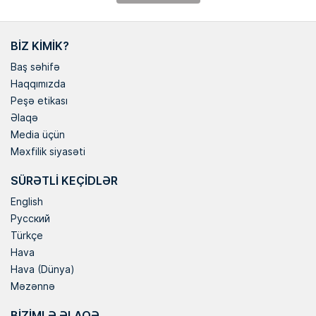
BIZ KIMIK?
Baş səhifə
Haqqımızda
Peşə etikası
Əlaqə
Media üçün
Məxfilik siyasəti
SÜRƏTLI KEÇIDLƏR
English
Русский
Türkçe
Hava
Hava (Dünya)
Məzənnə
BIZIMLƏ ƏLAQƏ