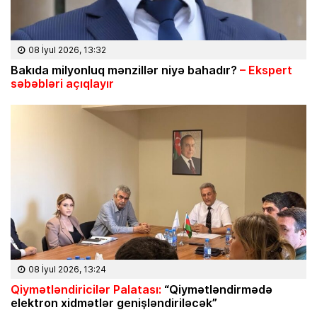
08 İyul 2026, 13:32
Bakıda milyonluq mənzillər niyə bahadır?
– Ekspert
səbəbləri açıqlayır
08 İyul 2026, 13:24
Qiymətləndiricilər Palatası:
“Qiymətləndirmədə
elektron xidmətlər genişləndiriləcək”