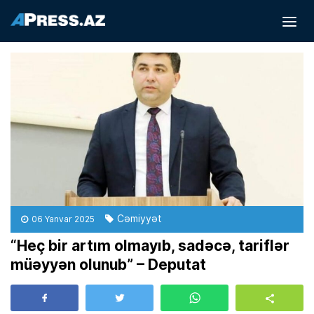
Cəmiyyət
06 Yanvar 2025
“Heç bir artım olmayıb, sadəcə, tariflər
müəyyən olunub” – Deputat