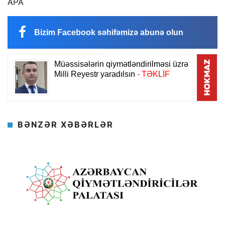
APA
Bizim Facebook səhifəmizə abunə olun
BƏNZƏR XƏBƏRLƏR