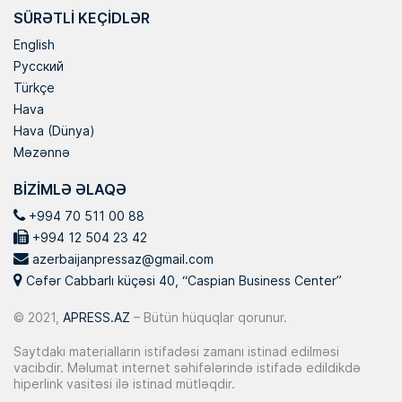
SÜRƏTLI KEÇIDLƏR
English
Русский
Türkçe
Hava
Hava (Dünya)
Məzənnə
BIZIMLƏ ƏLAQƏ
+994 70 511 00 88
+994 12 504 23 42
azerbaijanpressaz@gmail.com
Cəfər Cabbarlı küçəsi 40, “Caspian Business Center”
© 2021,
APRESS.AZ
– Bütün hüquqlar qorunur.
Saytdakı materialların istifadəsi zamanı istinad edilməsi
vacibdir. Məlumat internet səhifələrində istifadə edildikdə
hiperlink vasitəsi ilə istinad mütləqdir.