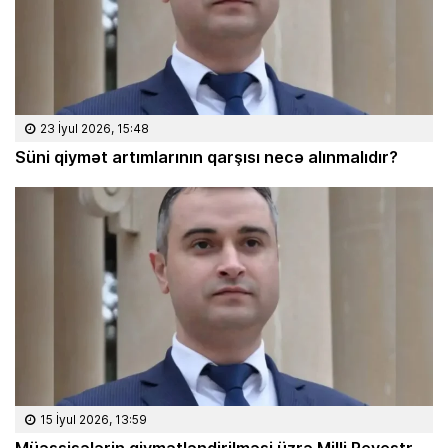
23 İyul 2026, 15:48
Süni qiymət artımlarının qarşısı necə alınmalıdır?
15 İyul 2026, 13:59
Müəssisələrin qiymətləndirilməsi üzrə Milli Reyestr