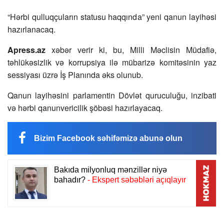
“Hərbi qulluqçuların statusu haqqında” yeni qanun layihəsi
hazırlanacaq.
Apress.az
xəbər verir ki, bu, Milli Məclisin Müdafiə,
təhlükəsizlik və korrupsiya ilə mübarizə komitəsinin yaz
sessiyası üzrə İş Planında əks olunub.
Qanun layihəsini parlamentin Dövlət quruculuğu, inzibati
və hərbi qanunvericilik şöbəsi hazırlayacaq.
Bizim Facebook səhifəmizə abunə olun