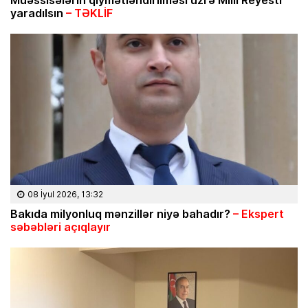
yaradılsın
– TƏKLİF
08 İyul 2026, 13:32
Bakıda milyonluq mənzillər niyə bahadır?
– Ekspert
səbəbləri açıqlayır