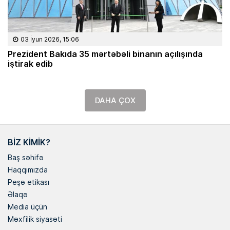
03 İyun 2026, 15:06
Prezident Bakıda 35 mərtəbəli binanın açılışında
iştirak edib
DAHA ÇOX
BIZ KIMIK?
Baş səhifə
Haqqımızda
Peşə etikası
Əlaqə
Media üçün
Məxfilik siyasəti