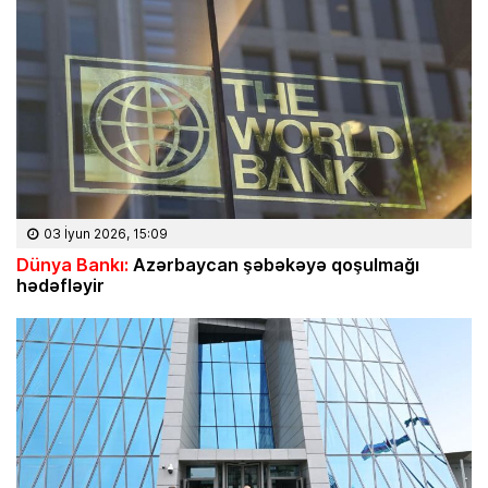
03 İyun 2026, 15:09
Dünya Bankı:
Azərbaycan şəbəkəyə qoşulmağı
hədəfləyir