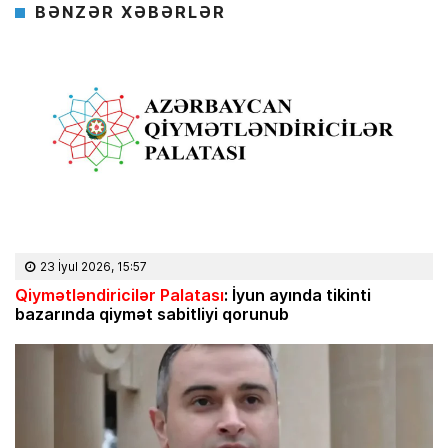
BƏNZƏR XƏBƏRLƏR
23 İyul 2026, 15:57
Qiymətləndiricilər Palatası
: İyun ayında tikinti
bazarında qiymət sabitliyi qorunub