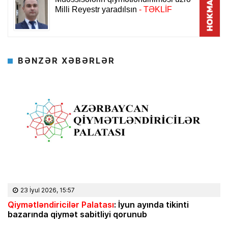
BƏNZƏR XƏBƏRLƏR
23 İyul 2026, 15:57
Qiymətləndiricilər Palatası
: İyun ayında tikinti
bazarında qiymət sabitliyi qorunub