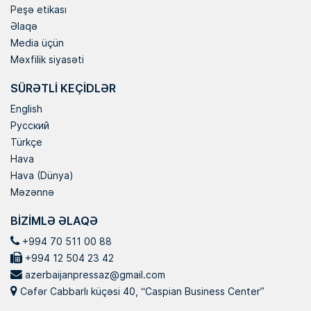
Peşə etikası
Əlaqə
Media üçün
Məxfilik siyasəti
SÜRƏTLI KEÇIDLƏR
English
Русский
Türkçe
Hava
Hava (Dünya)
Məzənnə
BIZIMLƏ ƏLAQƏ
+994 70 511 00 88
+994 12 504 23 42
azerbaijanpressaz@gmail.com
Cəfər Cabbarlı küçəsi 40, “Caspian Business Center”