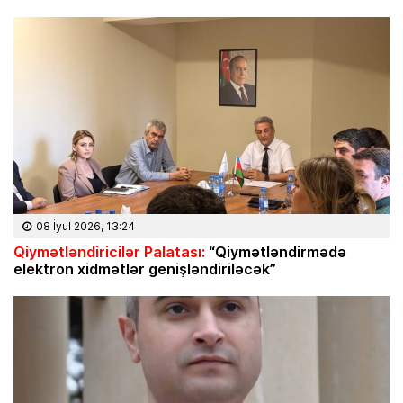
08 İyul 2026, 13:24
Qiymətləndiricilər Palatası:
“Qiymətləndirmədə
elektron xidmətlər genişləndiriləcək”