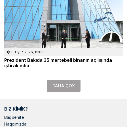
03 İyun 2026, 15:06
Prezident Bakıda 35 mərtəbəli binanın açılışında
iştirak edib
DAHA ÇOX
BIZ KIMIK?
Baş səhifə
Haqqımızda