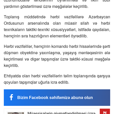
yardımın göstərilməsi üzrə məşğələlər keçirilib.
Toplanış müddətində hərbi vəzifəlilərə Azərbaycan
Ordusunun arsenalında olan müasir silah və hərbi
texnikaların taktiki-texniki xüsusiyyətləri, istifadə qaydaları,
həmçinin sıra hazırlığının elementləri öyrədilib.
Hərbi vəzifəlilər, həmçinin komando hərbi hissələrində şərti
düşmən obyektinə yaxınlaşma, yaşayış məntəqəsinin ələ
keçirilməsi və digər tapşırıqlar üzrə taktiki-xüsusi məşğələ
keçirilib.
Ehtiyatda olan hərbi vəzifəlilərin təlim toplanışında qarşıya
qoyulan tapşırıqlar uğurla icra edilib.
Bizim Facebook səhifəmizə abunə olun