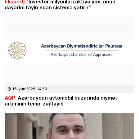
Ekspert:
“İnvestor milyonları aktivə yox, onun
dəyərini təyin edən sistemə yatırır”
16 İyun 2026, 14:50
AQP:
Azərbaycan avtomobil bazarında qiymət
artımının tempi zəifləyib