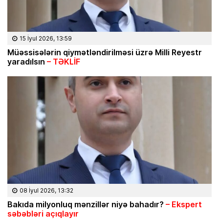
15 İyul 2026, 13:59
Müəssisələrin qiymətləndirilməsi üzrə Milli Reyestr
yaradılsın
– TƏKLİF
08 İyul 2026, 13:32
Bakıda milyonluq mənzillər niyə bahadır?
– Ekspert
səbəbləri açıqlayır