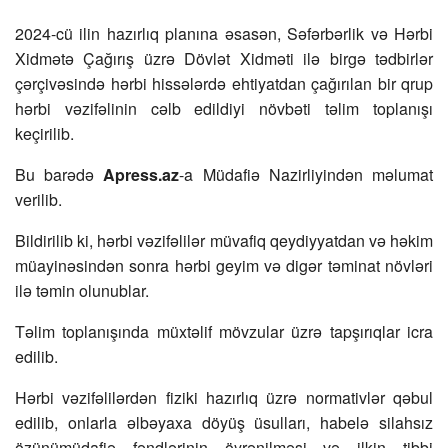
2024-cü ilin hazırlıq planına əsasən, Səfərbərlik və Hərbi
Xidmətə Çağırış üzrə Dövlət Xidməti ilə birgə tədbirlər
çərçivəsində hərbi hissələrdə ehtiyatdan çağırılan bir qrup
hərbi vəzifəlinin cəlb edildiyi növbəti təlim toplanışı
keçirilib.
Bu barədə
Apress.az
-a Müdafiə Nazirliyindən məlumat
verilib.
Bildirilib ki, hərbi vəzifəlilər müvafiq qeydiyyatdan və həkim
müayinəsindən sonra hərbi geyim və digər təminat növləri
ilə təmin olunublar.
Təlim toplanışında müxtəlif mövzular üzrə tapşırıqlar icra
edilib.
Hərbi vəzifəlilərdən fiziki hazırlıq üzrə normativlər qəbul
edilib, onlarla əlbəyaxa döyüş üsulları, habelə silahsız
özünümüdafiə fəndlərinin öyrənilməsi və ilkin tibbi