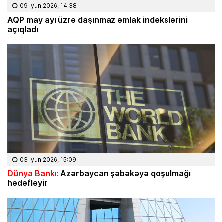
09 İyun 2026, 14:38
AQP may ayı üzrə daşınmaz əmlak indekslərini
açıqladı
03 İyun 2026, 15:09
Dünya Bankı:
Azərbaycan şəbəkəyə qoşulmağı
hədəfləyir