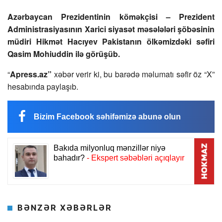
Azərbaycan Prezidentinin köməkçisi – Prezident
Administrasiyasının Xarici siyasət məsələləri şöbəsinin
müdiri Hikmət Hacıyev Pakistanın ölkəmizdəki səfiri
Qasim Mohiuddin ilə görüşüb.
“
Apress.az”
xəbər verir ki, bu barədə məlumatı səfir öz “X”
hesabında paylaşıb.
Bizim Facebook səhifəmizə abunə olun
BƏNZƏR XƏBƏRLƏR