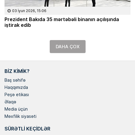
03 İyun 2026, 15:06
Prezident Bakıda 35 mərtəbəli binanın açılışında
iştirak edib
DAHA ÇOX
BIZ KIMIK?
Baş səhifə
Haqqımızda
Peşə etikası
Əlaqə
Media üçün
Məxfilik siyasəti
SÜRƏTLI KEÇIDLƏR