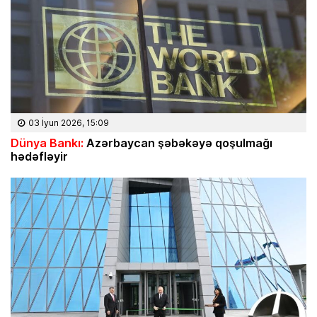
03 İyun 2026, 15:09
Dünya Bankı:
Azərbaycan şəbəkəyə qoşulmağı
hədəfləyir