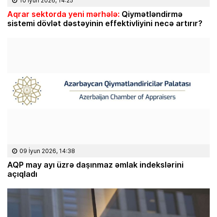
10 İyun 2026, 14:25
Aqrar sektorda yeni mərhələ:
Qiymətləndirmə
sistemi dövlət dəstəyinin effektivliyini necə artırır?
09 İyun 2026, 14:38
AQP may ayı üzrə daşınmaz əmlak indekslərini
açıqladı