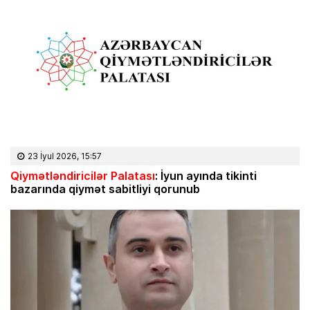
23 İyul 2026, 15:57
Qiymətləndiricilər Palatası
: İyun ayında tikinti
bazarında qiymət sabitliyi qorunub