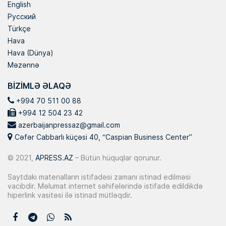
English
Русский
Türkçe
Hava
Hava (Dünya)
Məzənnə
BIZIMLƏ ƏLAQƏ
+994 70 511 00 88
+994 12 504 23 42
azerbaijanpressaz@gmail.com
Cəfər Cabbarlı küçəsi 40, “Caspian Business Center”
© 2021,
APRESS.AZ
– Bütün hüquqlar qorunur.
Saytdakı materialların istifadəsi zamanı istinad edilməsi
vacibdir. Məlumat internet səhifələrində istifadə edildikdə
hiperlink vasitəsi ilə istinad mütləqdir.