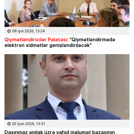
08 İyul 2026, 13:24
Qiymətləndiricilər Palatası:
“Qiymətləndirmədə
elektron xidmətlər genişləndiriləcək”
25 İyun 2026, 13:31
Daşınmaz əmlak üzrə vahid məlumat bazasının