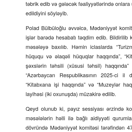
təbrik edib və gələcək fəaliyyətlərində onlara 
edildiyini söyləyib.
Polad Bülbüloğlu əvvəlcə, Mədəniyyət komit
işlər barədə hesabatı təqdim edib. Bildirilib 
məsələyə baxılıb. Həmin iclaslarda “Turizm
hüququ və əlaqəli hüquqlar haqqında”, “Ki
şəxslərin təhsili (xüsusi təhsil) haqqında
“Azərbaycan Respublikasının 2025-ci il 
“Kitabxana işi haqqında” və “Muzeylər haq
layihəsi (iki oxunuşda) müzakirə edilib.
Qeyd olunub ki, payız sessiyası ərzində ko
məsələlərin həlli ilə bağlı aidiyyəti qurum
dövründə Mədəniyyət komitəsi tərəfindən 47 