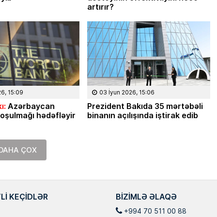
artırır?
26, 15:09
03 İyun 2026, 15:06
ı:
Azərbaycan
Prezident Bakıda 35 mərtəbəli
oşulmağı hədəfləyir
binanın açılışında iştirak edib
DAHA ÇOX
LI KEÇIDLƏR
BIZIMLƏ ƏLAQƏ
+994 70 511 00 88