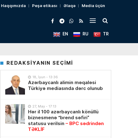
Haqqımızda
Peşə etikası
Əlaqə
Media üçün
EN
RU
TR
REDAKSİYANIN SEÇİMİ
18, İyun - 13:36
Azərbaycanlı alimin məqaləsi
Türkiyə mediasında dərc olunub
27, May - 17:13
Hər il 100 azərbaycanlı könüllü
biznesmenə “brend səfiri”
statusu verilsin
– BPC sədrindən
TƏKLİF