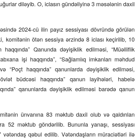
uğurlar diləyib. O, iclasın gündəliyinə 3 məsələnin daxil
23 İyul 2026, 15:48
Süni qiymət artımlarının qarşısı necə
əsində 2024-cü ilin payız sessiyası dövründə görülən
alınmalıdır?
ki, komitənin ötən sessiya ərzində 8 iclası keçirilib, 10
 haqqında” Qanunda dəyişiklik edilməsi, “Müəlliflik
tabxana işi haqqında”, “Sağlamlıq imkanları məhdud
” və “Poçt haqqında” qanunlarda dəyişiklik edilməsi,
dövlət büdcəsi haqqında” qanun layihələri, habelə
qında” qanunlarda dəyişiklik edilməsi barədə qanun
mitənin ünvanına 83 məktub daxil olub və qaldırılan
lara 52 məktub göndərilib. Bununla yanaşı, sessiyası
vətəndaş qəbul edilib. Vətəndaşların müraciətləri ilə