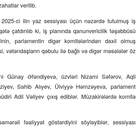
ahatlar verilib.
2025-ci ilin yaz sessiyası üçün nəzərdə tutulmuş iş
ətə çatdırılıb ki, iş planında qanunvericilik təşəbbüsü
inin, parlamentin digər komitələrindən daxil olmuş
si, vətəndaşların qəbulu ilə bağlı və digər məsələlər öz
ni Günay Əfəndiyeva, üzvləri Nizami Səfərov, Aqil
ziyev, Sahib Alıyev, Ülviyyə Həmzəyeva, parlament
üdiri Adil Vəliyev çıxış ediblər. Müzakirələrdə komitə
mərəli fəaliyyət göstərdiyini söyləyiblər, sessiyası