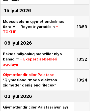
15 İyul 2026
Müəssisələrin qiymətləndirilməsi
üzrə Milli Reyestr yaradılsın
–
13:59
TƏKLİF
08 İyul 2026
Bakıda milyonluq mənzillər niyə
bahadır?
– Ekspert səbəbləri
13:32
açıqlayır
Qiymətləndiricilər Palatası:
“Qiymətləndirmədə elektron
13:24
xidmətlər genişləndiriləcək”
03 İyul 2026
Qiymətləndiricilər Palatası iyun ayı