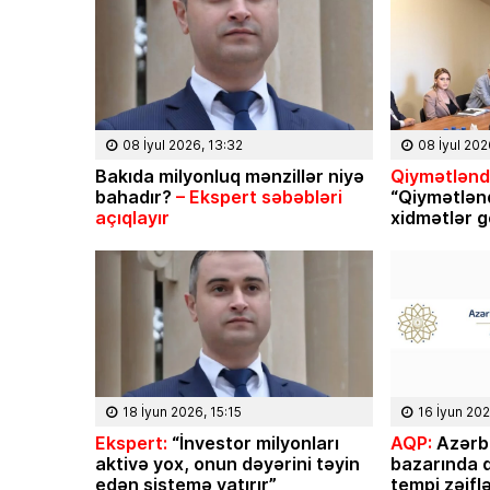
08 İyul 2026, 13:32
08 İyul 202
Bakıda milyonluq mənzillər niyə
Qiymətləndi
bahadır?
– Ekspert səbəbləri
“Qiymətlən
açıqlayır
xidmətlər g
18 İyun 2026, 15:15
16 İyun 202
Ekspert:
“İnvestor milyonları
AQP:
Azərb
aktivə yox, onun dəyərini təyin
bazarında q
edən sistemə yatırır”
tempi zəifl