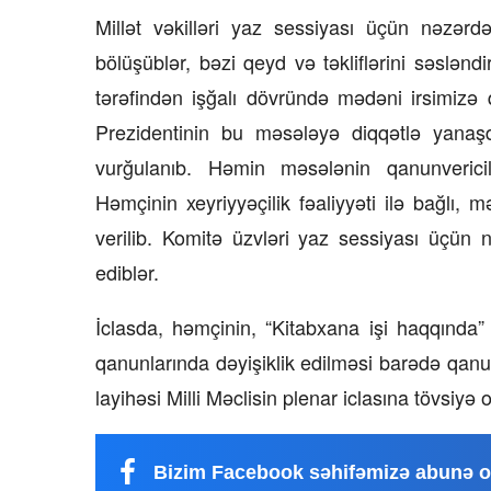
Millət vəkilləri yaz sessiyası üçün nəzərdə 
bölüşüblər, bəzi qeyd və təkliflərini səslənd
tərəfindən işğalı dövründə mədəni irsimizə 
Prezidentinin bu məsələyə diqqətlə yanaşd
vurğulanıb. Həmin məsələnin qanunvericil
Həmçinin xeyriyyəçilik fəaliyyəti ilə bağlı, m
verilib. Komitə üzvləri yaz sessiyası üçün 
ediblər.
İclasda, həmçinin, “Kitabxana işi haqqında
qanunlarında dəyişiklik edilməsi barədə qan
layihəsi Milli Məclisin plenar iclasına tövsiyə 
Bizim Facebook səhifəmizə abunə o