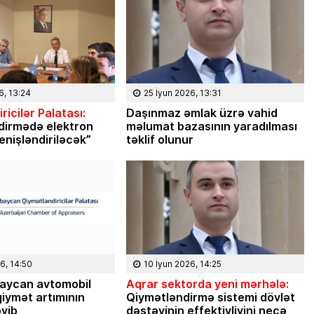
6, 13:24
25 İyun 2026, 13:31
ricilər Palatası:
Daşınmaz əmlak üzrə vahid
dirmədə elektron
məlumat bazasının yaradılması
enişləndiriləcək”
təklif olunur
6, 14:50
10 İyun 2026, 14:25
aycan avtomobil
Aqrar sektorda yeni mərhələ:
iymət artımının
Qiymətləndirmə sistemi dövlət
əyib
dəstəyinin effektivliyini necə