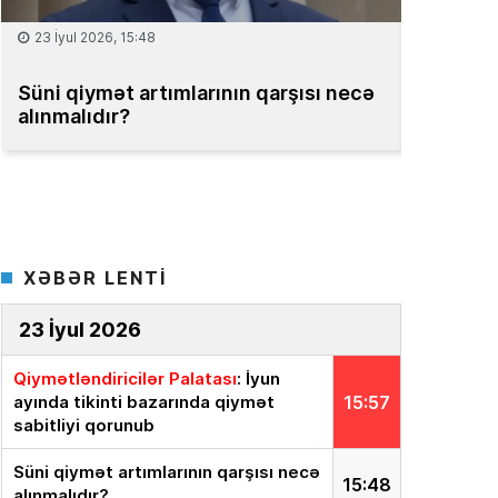
15 İyul 2026, 13:59
08 İyul 2
Müəssisələrin qiymətləndirilməsi
Bakıda m
üzrə Milli Reyestr yaradılsın
– TƏKLİF
bahadır
XƏBƏR LENTİ
23 İyul 2026
Qiymətləndiricilər Palatası
: İyun
ayında tikinti bazarında qiymət
15:57
sabitliyi qorunub
Süni qiymət artımlarının qarşısı necə
15:48
alınmalıdır?