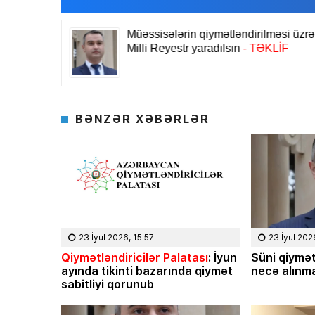
BƏNZƏR XƏBƏRLƏR
23 İyul 2026, 15:57
23 İyul 202
Qiymətləndiricilər Palatası
: İyun
Süni qiymət
ayında tikinti bazarında qiymət
necə alınma
sabitliyi qorunub