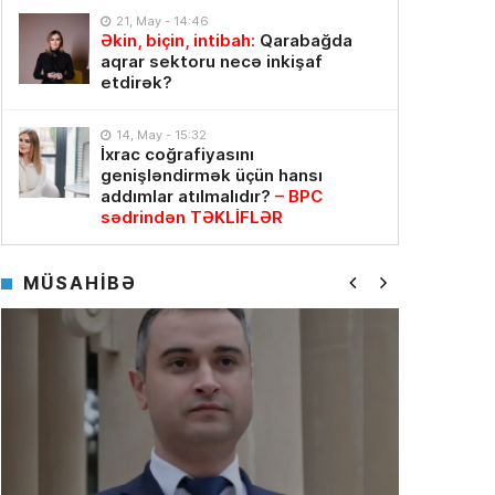
21, May - 14:46
Əkin, biçin, intibah:
Qarabağda
aqrar sektoru necə inkişaf
etdirək?
14, May - 15:32
İxrac coğrafiyasını
genişləndirmək üçün hansı
addımlar atılmalıdır?
– BPC
sədrindən TƏKLİFLƏR
MÜSAHİBƏ