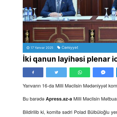
Cəmiyyət
17 Yanvar 2025
İki qanun layihəsi plenar 
Yanvarın 16-da Milli Məclisin Mədəniyyət komitəs
Bu barədə
Milli Məclisin Mətbua
Apress.az-a
Bildirilib ki, komitə sədri Polad Bülbüloğlu y