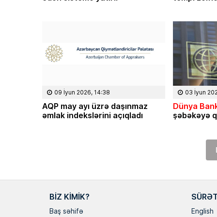
09 İyun 2026, 14:38
03 İyun 20
AQP may ayı üzrə daşınmaz
Dünya Bank
əmlak indekslərini açıqladı
şəbəkəyə q
BIZ KIMIK?
SÜRƏT
Baş səhifə
English