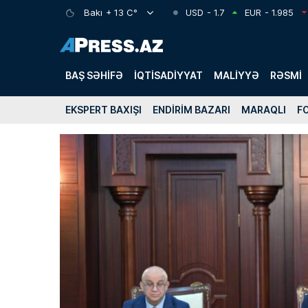
Bakı
+ 13 C°
USD
- 1.7
EUR
- 1.985
BAŞ SƏHIFƏ
İQTISADIYYAT
MALIYYƏ
RƏSMI
EKSPERT BAXIŞI
ENDIRIM BAZARI
MARAQLI
F