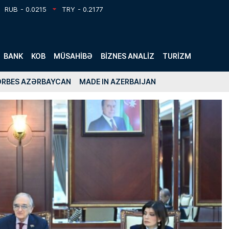
RUB
- 0.0215
TRY
- 0.2177
BANK
KOB
MÜSAHIBƏ
BIZNES ANALIZ
TURIZM
ORBES AZƏRBAYCAN
MADE IN AZERBAIJAN