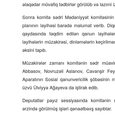
əlaqədar müvafiq tədbirlər görülüb və lazımi iz
Sonra komitə sədri Mədəniyyət komitəsinin 
planının layihəsi barədə məlumat verib. Diqq
qaydasında təqdim edilən qanun layihələr
layihələrin müzakirəsi, dinləmələrin keçirilmə
əksini tapıb.
Müzakirələr zamanı komitənin sədr müavi
Abbasov, Novruzəli Aslanov, Cavanşir Fey
Aparatının Sosial qanunvericilik şöbəsinin m
üzvü Ülviyyə Ağayeva da iştirak edib.
Deputatlar payız sessiyasında komitənin sə
ərzində görülmüş işləri qənaətbəxş sayıblar.