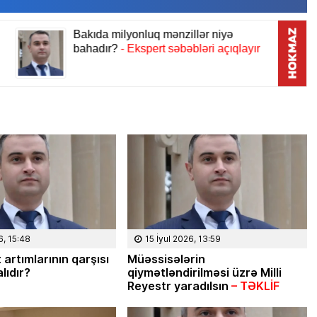
Masallı rayonunun Ərkivan qəsəbəsaində
anadan olub. Memarlıq və İnşaat
Universitetini iqtisadçı-mühəndis ixtisası
üzrə bitirib. İqtisad elmləri doktorudur.
Hazırda Elm və […]
6, 15:48
15 İyul 2026, 13:59
 artımlarının qarşısı
Müəssisələrin
lıdır?
qiymətləndirilməsi üzrə Milli
Reyestr yaradılsın
– TƏKLİF