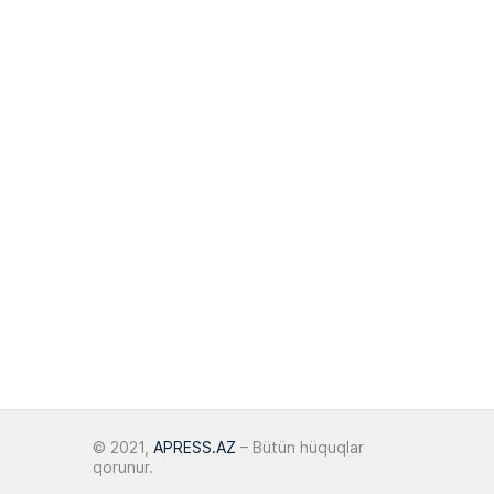
12 May 2026
AQP:
Azərbaycanda hibrid və
elektrik avtomobillərinin bazar payı
14:41
apreldə 9,5%-ə yüksəlib
“Qiymətləndirmə institutu iqtisadi
12:46
təhlükəsizliyin sütununa çevrilir”
07 May 2026
AQP aprel ayı üzrə indeksləri
15:50
açıqladı
06 May 2026
“Maestro School”un yetirmələri
13:02
Türkiyədə birincilik qazanıb
© 2021,
APRESS.AZ
– Bütün hüquqlar
qorunur.
04 May 2026