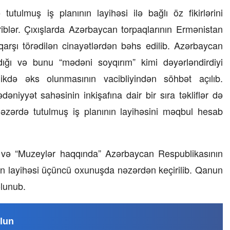
tutulmuş iş planının layihəsi ilə bağlı öz fikirlərini
iriblər. Çıxışlarda Azərbaycan torpaqlarının Ermənistan
qarşı törədilən cinayətlərdən bəhs edilib. Azərbaycan
ığı və bunu “mədəni soyqırım” kimi dəyərləndirdiyi
ikdə əks olunmasının vacibliyindən söhbət açılıb.
ədəniyyət sahəsinin inkişafına dair bir sıra təkliflər də
nəzərdə tutulmuş iş planının layihəsini məqbul hesab
” və “Muzeylər haqqında” Azərbaycan Respublikasının
un layihəsi üçüncü oxunuşda nəzərdən keçirilib. Qanun
08 Fevral 2024, 15:32
olunub.
Rəsmiyyə Sabir poeziyası –
Ayıq Səmədovun
təqdimatında
lun