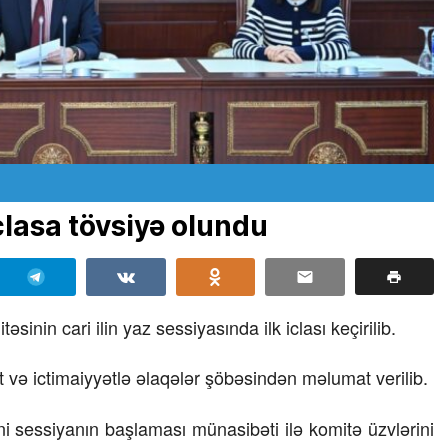
iclasa tövsiyə olundu
inin cari ilin yaz sessiyasında ilk iclası keçirilib.
t və ictimaiyyətlə əlaqələr şöbəsindən məlumat verilib.
eni sessiyanın başlaması münasibəti ilə komitə üzvlərini